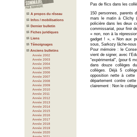
Pas de flics dans les coll
150 personnes, parents d
A propos du réseau
mars le matin à Clichy 
Infos / mobilisations
policière dans les deux co
Dernier bulletin
commissariat, pour finir d
Fiches juridiques
« non, non à la répression
Liens
gadget ! », « Non aux po
sous, Sarkozy lâche-nous 
Témoignages
Pour mémoire : le Consei
Anciens bulletins
vient de signer, avec l’Ed
Année 2002
"expérimental", (pour 6 moi
Année 2003
Année 2004
dans douze collèges du 
Année 2005
collèges. Déjà 5 collèg
Année 2006
opposition nette à cett
Année 2007
département contre cette 
Année 2008
Année 2009
clairement : Non le collè
Année 2010
Année 2011
Année 2012
Année 2013
Année 2014
Année 2015
Année 2016
Année 2017
Année 2018
Année 2019
Année 2020
Année 2021