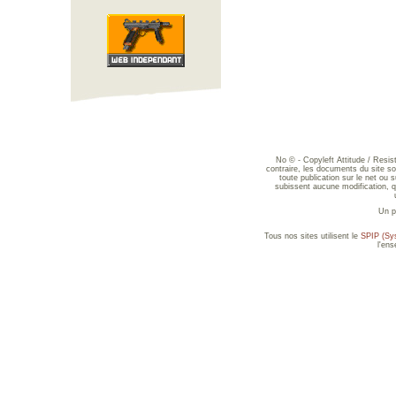
No © - Copyleft Attitude / Resi
contraire, les documents du site sont
toute publication sur le net ou 
subissent aucune modification, qu
Un p
Tous nos sites utilisent le
SPIP (Sys
l'en