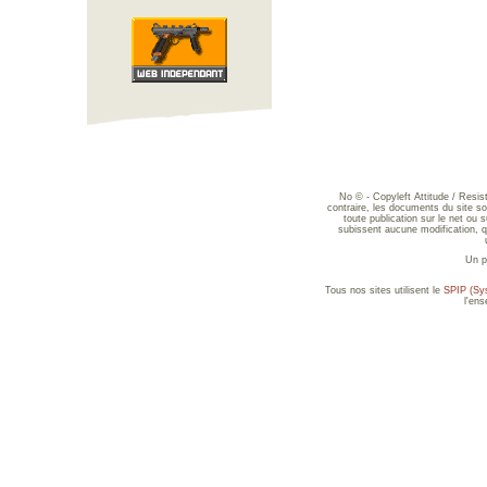
No © - Copyleft Attitude / Resi
contraire, les documents du site sont
toute publication sur le net ou 
subissent aucune modification, qu
Un p
Tous nos sites utilisent le
SPIP (Sys
l'en