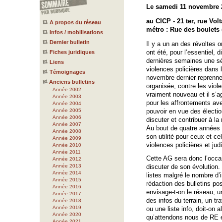
Le samedi 11 novembre 
au CICP - 21 ter, rue Volt
A propos du réseau
métro : Rue des boulets 
Infos / mobilisations
Dernier bulletin
Il y a un an des révoltes o
ont été, pour l’essentiel, 
Fiches juridiques
dernières semaines une sé
Liens
violences policières dans 
Témoignages
novembre dernier reprenne
Anciens bulletins
organisée, contre les viole
Année 2002
vraiment nouveau et il s’
Année 2003
pour les affrontements avec
Année 2004
Année 2005
pouvoir en vue des électi
Année 2006
discuter et contribuer à la
Année 2007
Au bout de quatre années 
Année 2008
son utilité pour ceux et ce
Année 2009
violences policières et jud
Année 2010
Année 2011
Cette AG sera donc l’occasi
Année 2012
Année 2013
discuter de son évolution.
Année 2014
listes malgré le nombre d’
Année 2015
rédaction des bulletins p
Année 2016
envisage-t-on le réseau, u
Année 2017
des infos du terrain, un tra
Année 2018
Année 2019
ou une liste info, doit-on a
Année 2020
qu’attendons nous de RE e
Année 2021