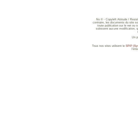
No © - Copyleft Attitude / Resi
contraire, les documents du site sont
toute publication sur le net ou 
subissent aucune modification, qu
Un p
Tous nos sites utilisent le
SPIP (Sys
l'en