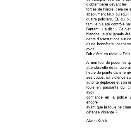
d’obtempérer devant les
forces de l’ordre, cela se
absolument faux puisqu’il 
quatre policiers. Et, qui p
famille n’a été contrôlé p
l’enfant lui a dit : « Ce n’
blanche, je n’ai jamais été
genre d’arrestations sur d
d’une honnêteté inespér
avez
l’air d’être en règle. » Déli
A mon tour de poser les qu
attendait-elle de la foule a
heure de pointe dans le m
ses coups, sa violence su
autorité déplacée et son d
foule en passants qui c
avoir
confiance en la police 
encore
avant que la foule ne chan
défense violente ?
Alwen Kelek