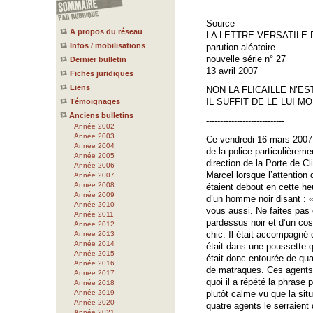
Source
A propos du réseau
LA LETTRE VERSATILE
Infos / mobilisations
parution aléatoire
nouvelle série n° 27
Dernier bulletin
13 avril 2007
Fiches juridiques
Liens
NON LA FLICAILLE N’E
IL SUFFIT DE LE LUI M
Témoignages
Anciens bulletins
----------------------------
Année 2002
Année 2003
Ce vendredi 16 mars 2007 a
Année 2004
de la police particulièrem
Année 2005
direction de la Porte de Cl
Année 2006
Marcel lorsque l’attention
Année 2007
Année 2008
étaient debout en cette heur
Année 2009
d’un homme noir disant : 
Année 2010
vous aussi. Ne faites pas 
Année 2011
pardessus noir et d’un co
Année 2012
chic. Il était accompagné 
Année 2013
Année 2014
était dans une poussette q
Année 2015
était donc entourée de qua
Année 2016
de matraques. Ces agents l
Année 2017
quoi il a répété la phrase 
Année 2018
Année 2019
plutôt calme vu que la sit
Année 2020
quatre agents le serraient 
Année 2021