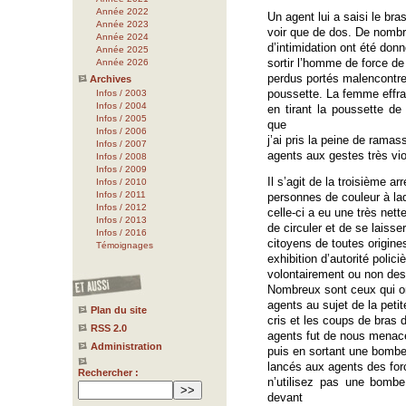
Année 2022
Un agent lui a saisi le bras
Année 2023
voir que de dos. De nomb
Année 2024
d’intimidation ont été donn
Année 2025
sortir l’homme de force d
Année 2026
perdus portés malencontreu
Archives
poussette. La femme effra
Infos / 2003
Infos / 2004
en tirant la poussette d
Infos / 2005
que
Infos / 2006
j’ai pris la peine de ramas
Infos / 2007
agents aux gestes très vio
Infos / 2008
Infos / 2009
Il s’agit de la troisième a
Infos / 2010
Infos / 2011
personnes de couleur à laq
Infos / 2012
celle-ci a eu une très nett
Infos / 2013
de circuler et de se laisse
Infos / 2016
citoyens de toutes origine
Témoignages
exhibition d’autorité polici
volontairement ou non des
Nombreux sont ceux qui on
agents au sujet de la petit
Plan du site
cris et les coups de bras 
RSS 2.0
agents fut de nous menace
Administration
puis en sortant une bombe
lancés aux agents des force
Rechercher :
n’utilisez pas une bomb
devant