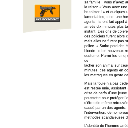
sa famille ! Vous n’avez a
la raison « Vous avez une 
brutaliser ! » et quelques
lamentables, c’est une hon
agents, ils ont fait appel
arrivés dix minutes plus t
instant. Des cris de colère
des policiers furent alors c
mais elles ne furent pas sui
police. « Sarko perd des 
blonde. « Les nouveaux n
costume. Parmi les cinq 
de
lâcher son animal sur ceux
minutes, ces agents en col
les matraques en geste d
Mais la foule n’a pas cédé
est restée unie, assistant 
crise de nerfs d’une jeune
poussette pour protéger l’
s’être elle-même retrouvée
cassé par un des agents. E
l’intervention, de nombreu
méthodes scandaleuses de 
L’identité de l’homme arr