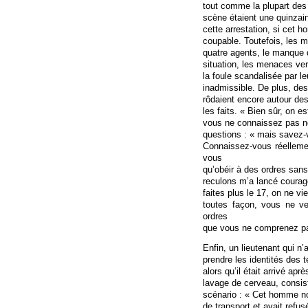
tout comme la plupart des a
scène étaient une quinzain
cette arrestation, si cet
coupable. Toutefois, les m
quatre agents, le manque d
situation, les menaces ver
la foule scandalisée par leu
inadmissible. De plus, des
rôdaient encore autour des
les faits. « Bien sûr, on e
vous ne connaissez pas not
questions : « mais savez-
Connaissez-vous réelleme
vous
qu’obéir à des ordres sans
reculons m’a lancé courag
faites plus le 17, on ne vi
toutes façon, vous ne v
ordres
que vous ne comprenez pa
Enfin, un lieutenant qui n’
prendre les identités des 
alors qu’il était arrivé ap
lavage de cerveau, consist
scénario : « Cet homme noir
de transport et avait refus