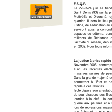
F.S.Q.P.
Le 22-23-24 juin se tien
Saint Denis (93) sur la pr
MotivéEs et Divercité, re
quartier. Il sera le lieu 
justice, de l’éducation au 
serviront aussi à confond
espaces de détente, conce
militants de Résistons 
l’activité du réseau, depu
en 2002. Pour toute inform
La justice à prise rapide
Novembre 2005, printemps
suivi les récentes élect
massives suivies de pein
Dans la grande majorité 
permettant à l’État et s
rapide à ces révoltes.
Isolé depuis son arrestati
du seul discours des fli
lourdes à la clef... la 
guerre aux pauvres et au
lors de répressions massiv
que finissent la plus par