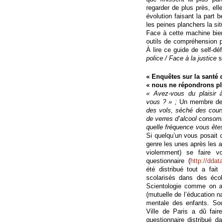
regarder de plus près, ell
évolution faisant la part b
les peines planchers la sit
Face à cette machine bien 
outils de compréhension pe
À lire ce guide de self-déf
police / Face à la justice
s
« Enquêtes sur la santé 
« nous ne répondrons pl
« Avez-vous du plaisir 
vous ? » ;
Un membre de v
des vols, séché des cour
de verres d’alcool consom
quelle fréquence vous êtes 
Si quelqu’un vous posait
genre les unes après les a
violemment) se faire v
questionnaire (
http://dda
été distribué tout a fai
scolarisés dans des écol
Scientologie comme on a
(mutuelle de l’éducation na
mentale des enfants. Sou
Ville de Paris a dû fair
questionnaire distribué 