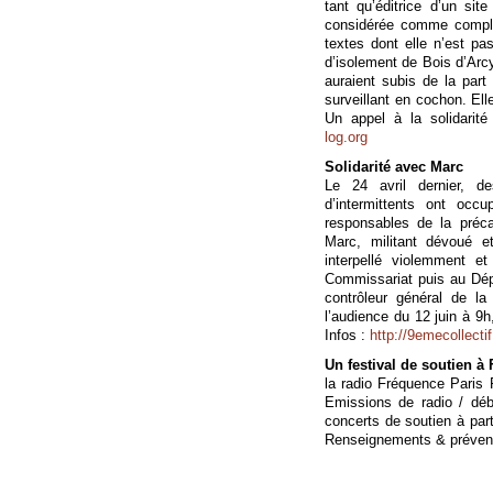
tant qu’éditrice d’un sit
considérée comme complic
textes dont elle n’est pas
d’isolement de Bois d’Arcy
auraient subis de la part 
surveillant en cochon. E
Un appel à la solidarité
log.org
Solidarité avec Marc
Le 24 avril dernier, d
d’intermittents ont occu
responsables de la préca
Marc, militant dévoué e
interpellé violemment 
Commissariat puis au Dépô
contrôleur général de la
l’audience du 12 juin à 9
Infos :
http://9emecollectif
Un festival de soutien à 
la radio Fréquence Paris Pl
Emissions de radio / déba
concerts de soutien à part
Renseignements & préven