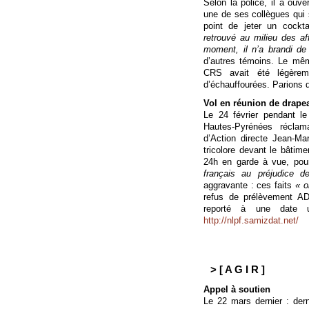
Selon la police, il a ouv
une de ses collègues qui 
point de jeter un cockt
retrouvé au milieu des a
moment, il n’a brandi de
d’autres témoins. Le mêm
CRS avait été légèreme
d’échauffourées. Parions qu
Vol en réunion de drapea
Le 24 février pendant l
Hautes-Pyrénées réclama
d’Action directe Jean-Ma
tricolore devant le bâtime
24h en garde à vue, pou
français au préjudice de 
aggravante : ces faits
« o
refus de prélèvement AD
reporté à une date ul
http://nlpf.samizdat.net/
> [ A G I R ]
Appel à soutien
Le 22 mars dernier : dern