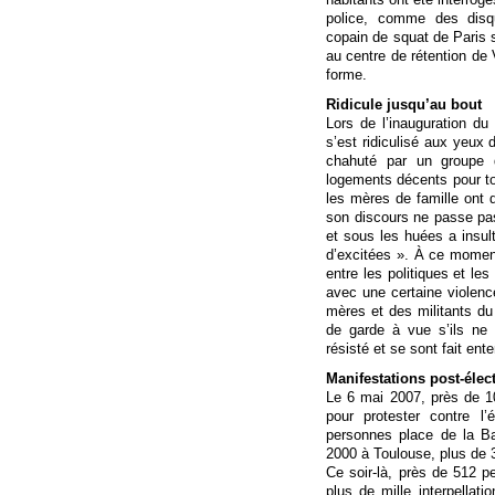
police, comme des disqu
copain de squat de Paris
au centre de rétention de 
forme.
Ridicule jusqu’au bout
Lors de l’inauguration d
s’est ridiculisé aux yeux 
chahuté par un groupe 
logements décents pour to
les mères de famille ont 
son discours ne passe pas
et sous les huées a insult
d’excitées ». À ce mome
entre les politiques et le
avec une certaine violen
mères et des militants d
de garde à vue s’ils ne 
résisté et se sont fait ent
Manifestations post-élec
Le 6 mai 2007, près de 1
pour protester contre l’
personnes place de la Ba
2000 à Toulouse, plus de 
Ce soir-là, près de 512 p
plus de mille interpellati