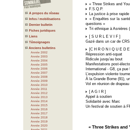
« Three Strikes and You
F.S.Q.P.
A propos du réseau
La justice à prise rapide
« Enquêtes sur la santé
Infos / mobilisations
questions »
Dernier bulletin
Tri ethnique à Asnières 
Fiches juridiques
[ S U R L E V I F ]
Liens
Gazé dans un car de CRS
Témoignages
Anciens bulletins
[C H R O N I Q U E D E 
Année 2002
Répression anti-squat
Année 2003
Ridicule jusqu’au bout
Année 2004
Manifestations post-électo
Année 2005
International - G8, ça pue 
Année 2006
Année 2007
L’expulsion violente tourne
Année 2008
À la Grande Borne (91), un 
Année 2009
Vol en réunion de drapeau 
Année 2010
Année 2011
[ A G I R ]
Année 2012
Appel à soutien
Année 2013
Solidarité avec Marc
Année 2014
Année 2015
Un festival de soutien à F
Année 2016
Année 2017
Année 2018
Année 2019
Année 2020
« Three Strikes and 
Année 2021