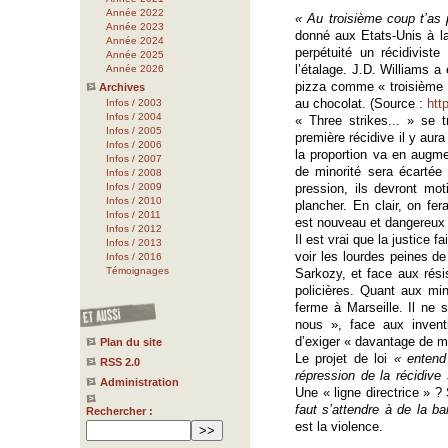
Année 2022
« Au troisième coup t’as 
Année 2023
donné aux Etats-Unis à l
Année 2024
perpétuité un récidivis
Année 2025
l’étalage. J.D. Williams a
Année 2026
pizza comme « troisième 
Archives
au chocolat. (Source :
htt
Infos / 2003
Infos / 2004
« Three strikes... » se 
Infos / 2005
première récidive il y aur
Infos / 2006
la proportion va en augm
Infos / 2007
de minorité sera écartée
Infos / 2008
Infos / 2009
pression, ils devront mot
Infos / 2010
plancher. En clair, on f
Infos / 2011
est nouveau et dangereux c
Infos / 2012
Il est vrai que la justice f
Infos / 2013
voir les lourdes peines de
Infos / 2016
Témoignages
Sarkozy, et face aux rési
policières. Quant aux mi
ferme à Marseille. Il ne 
nous », face aux inventi
d’exiger « davantage de m
Plan du site
Le projet de loi
« entend 
RSS 2.0
répression de la récidive 
Administration
Une « ligne directrice » 
faut s’attendre à de la ba
Rechercher :
est la violence.