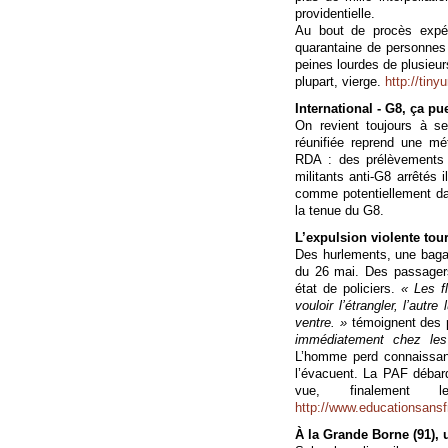
providentielle.
Au bout de procès expéd
quarantaine de personnes
peines lourdes de plusieur
plupart, vierge.
http://tiny
International - G8, ça pue
On revient toujours à se
réunifiée reprend une mét
RDA : des prélèvements o
militants anti-G8 arrêtés 
comme potentiellement da
la tenue du G8.
L’expulsion violente tou
Des hurlements, une bagar
du 26 mai. Des passagers 
état de policiers.
« Les f
vouloir l’étrangler, l’aut
ventre. »
témoignent des 
immédiatement chez les
L’homme perd connaissanc
l’évacuent. La PAF déba
vue, finalement
http://www.educationsansfr
À la Grande Borne (91), 