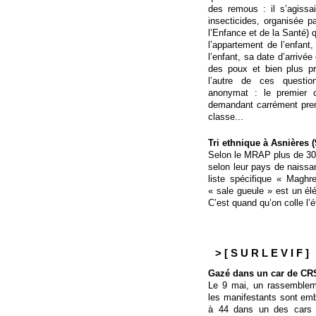
des remous : il s’agissa
insecticides, organisée p
l’Enfance et de la Santé) 
l’appartement de l’enfant,
l’enfant, sa date d’arrivé
des poux et bien plus p
l’autre de ces question
anonymat : le premier 
demandant carrément prem
classe...
Tri ethnique à Asnières (
Selon le MRAP plus de 30 0
selon leur pays de naiss
liste spécifique « Maghr
« sale gueule » est un él
C’est quand qu’on colle l’é
> [ S U R L E V I F ]
Gazé dans un car de CR
Le 9 mai, un rassembleme
les manifestants sont em
à 44 dans un des cars 