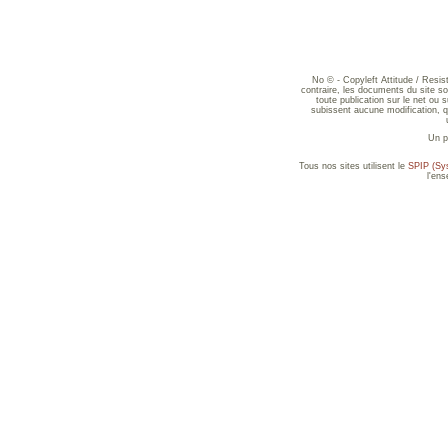
No © - Copyleft Attitude / Resi
contraire, les documents du site sont
toute publication sur le net ou 
subissent aucune modification, qu
Un p
Tous nos sites utilisent le
SPIP (Sys
l'en