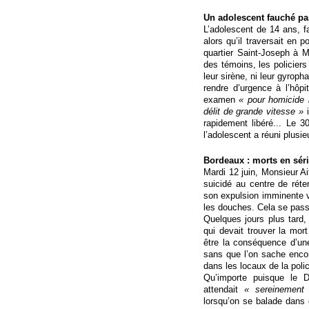
Un adolescent fauché par
L’adolescent de 14 ans, f
alors qu’il traversait en
quartier Saint-Joseph à Ma
des témoins, les policiers
leur sirène, ni leur gyroph
rendre d’urgence à l’hôpi
examen
« pour homicide 
délit de grande vitesse »
i
rapidement libéré... Le 
l’adolescent a réuni plusi
Bordeaux : morts en sér
Mardi 12 juin, Monsieur 
suicidé au centre de rét
son expulsion imminente 
les douches. Cela se pas
Quelques jours plus tard
qui devait trouver la mo
être la conséquence d’un
sans que l’on sache encor
dans les locaux de la poli
Qu’importe puisque le D
attendait
« sereinement 
lorsqu’on se balade dans c