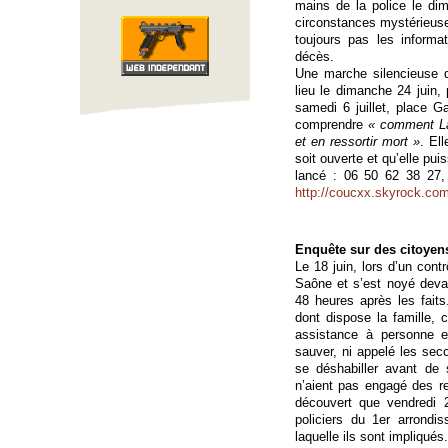
mains de la police le di
circonstances mystérieuse
toujours pas les informa
décès.
Une marche silencieuse q
lieu le dimanche 24 juin
samedi 6 juillet, place G
comprendre
« comment La
et en ressortir mort »
. El
soit ouverte et qu’elle pu
lancé : 06 50 62 38 27,
http://coucxx.skyrock.com
Enquête sur des citoyen
Le 18 juin, lors d’un con
Saône et s’est noyé devan
48 heures après les fait
dont dispose la famille, 
assistance à personne en
sauver, ni appelé les se
se déshabiller avant de s
n’aient pas engagé des re
découvert que vendredi 
policiers du 1er arrond
laquelle ils sont impliqué