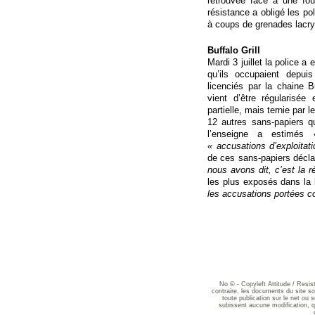
retrouvée face à une fou
résistance a obligé les pol
à coups de grenades lac
Buffalo Grill
Mardi 3 juillet la police a
qu’ils occupaient depui
licenciés par la chaine B
vient d’être régularisée
partielle, mais ternie par 
12 autres sans-papiers q
l’enseigne a estimés 
« accusations d’exploitati
de ces sans-papiers décla
nous avons dit, c’est la ré
les plus exposés dans la 
les accusations portées con
No © - Copyleft Attitude / Resi
contraire, les documents du site sont
toute publication sur le net ou 
subissent aucune modification, qu