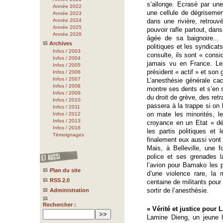
s’allonge. Ecrasé par un
Année 2022
une cellule de dégriseme
Année 2023
Année 2024
dans une rivière, retrouv
Année 2025
pouvoir rafle partout, dan
Année 2026
âgée de sa baignoire...
Archives
politiques et les syndicats
Infos / 2003
consulte, ils sont « consi
Infos / 2004
jamais vu en France. Le
Infos / 2005
président « actif » et son
Infos / 2006
Infos / 2007
L’anesthésie générale cac
Infos / 2008
montre ses dents et s’en s
Infos / 2009
du droit de grève, des retr
Infos / 2010
passera à la trappe si on 
Infos / 2011
on mate les minorités, l
Infos / 2012
Infos / 2013
croyance en un Etat « dé
Infos / 2016
les partis politiques et 
Témoignages
finalement eux aussi vont 
Mais, à Belleville, une 
police et ses grenades 
l’avion pour Bamako les 
Plan du site
d’une violence rare, la
RSS 2.0
centaine de militants pour
sortir de l’anesthésie.
Administration
Rechercher :
« Vérité et justice pour 
Lamine Dieng, un jeune 