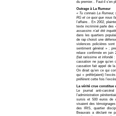
du premier... Faut-il s’en p
Outrage à La Rumeur
« Tu connais La Rumeur, s
RG et ce quoi que nous f
l’affaire... En 2002, plain
texte incriminé parle des
assassins n’ait été inquié
dans les quartiers popula
de rap choisit une défens
violences policières sont 
sentiment général » ; pre
relaxe confirmée en juin 
(fait rarissime et infondé 
cassation ne juge qu’en dr
cassation fait appel de la
On dirait qu’en ce qui con
qui « préfér(aient) l’excè
préfèrent cette fois l’exc
La vérité crue constitue 
Le journal anti-carcéra
l’administration pénitent
sursis et 500 euros de 
visaient des témoignages 
des IRIS, quartier discip
Beauvais a déclaré ne p