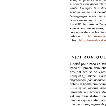
2004, et je lance une pét
suspectes du décès de mo
vérité. Pourquoi la just
écriture sur la soit disan
témoignages écrits des c
refuse de les voir ?... »
En 2004, la mère de Yohan 
amené aucune réponse, fi
l’encontre de son fils Yoh
pétition :
http://www.a
infos :
http://helenebourt.u
> [C H R O N I Q U E 
Liberté pour Paco et Da
Paco et Damien, deux chô
ans, est accusé de
« ten
Fouquet’s), Michel Ga
dégradation par incendie
obtenu la liberté provisoir
« Ce qu’on réprime aujour
demandé leur avocate Me 
est en train d’être mo
gauche »
qui ont été (dang
mai par
« une poignée de 