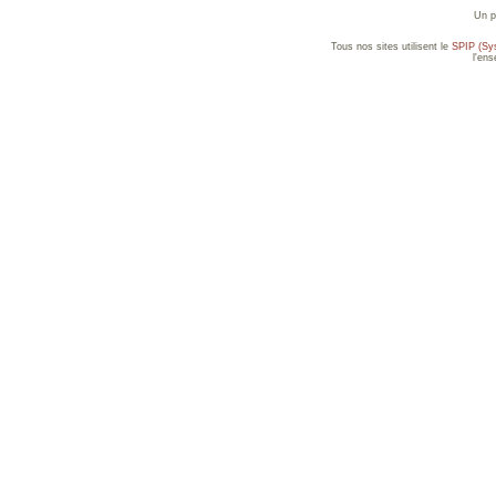
Un p
Tous nos sites utilisent le
SPIP (Sys
l'en