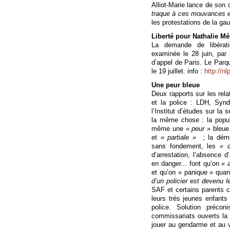
Alliot-Marie lance de son 
traque à ces mouvances e
les protestations de la ga
Liberté pour Nathalie Mé
La demande de libérati
examinée le 28 juin, par
d’appel de Paris. Le Parqu
le 19 juillet. info :
http://n
Une peur bleue
Deux rapports sur les rela
et la police : LDH, Synd
l’Institut d’études sur la 
la même chose : la popula
même une
« peur »
bleue.
et
« partiale »
; la démul
sans fondement, les
« c
d’arrestation, l’absence d
en danger... font qu’on
« 
et qu’on « panique » quan
d’un policier est devenu 
SAF et certains parents
leurs très jeunes enfants
police. Solution préco
commissariats ouverts la 
jouer au gendarme et au v