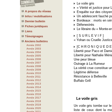
Le voile gris
« Vérité et justice pour 
A propos du réseau
Enquête sur des citoyen
Un adolescent fauché par
Infos / mobilisations
Bordeaux : morts en sér
Dernier bulletin
Défenestrés
Fiches juridiques
Le libraire du « Monte-en-
Liens
[ S U R L E V I F ]
Témoignages
« Yohan ou Cruelle Justic
Anciens bulletins
Année 2002
[C H R O N I Q U E D E 
Année 2003
Liberté pour Paco et Dami
Année 2004
Liberté pour Nathalie Méni
Année 2005
Une peur bleue
Année 2006
Année 2007
Outrage à La Rumeur
Année 2008
La vérité crue constitue un
Année 2009
Légitime défense
Année 2010
Résistance à Belleville
Année 2011
Année 2012
Buffalo Grill
Année 2013
Année 2014
Année 2015
Année 2016
Année 2017
Le voile gris
Année 2018
Année 2019
Un voile gris tombe sur le 
Année 2020
liste de ceux dont la mo
Année 2021