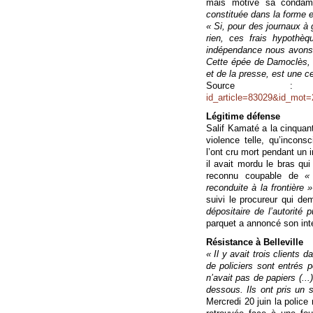
mais motive sa condamn
constituée dans la forme 
« Si, pour des journaux à 
rien, ces frais hypothèq
indépendance nous avons f
Cette épée de Damoclès, a
et de la presse, est une c
Source
id_article=83029&id_mot=
Légitime défense
Salif Kamaté a la cinquant
violence telle, qu’incons
l’ont cru mort pendant un 
il avait mordu le bras qui 
reconnu coupable de
«
reconduite à la frontière »
suivi le procureur qui d
dépositaire de l’autorité 
parquet a annoncé son inte
Résistance à Belleville
« Il y avait trois clients
de policiers sont entrés p
n’avait pas de papiers (...)
dessous. Ils ont pris un 
Mercredi 20 juin la police r