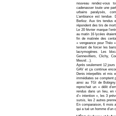
nouveau rendez-vous tou
cadenasser toute une parti
urbains paralysés, com
L’ambiance est tendue. 
Berlioz. Aux tirs tendus
répondent des tirs de mor
Le 20 février marque l’ent
au matin 16 lycées étaient
fin de matinée des centa
« vengeance pour Théo » 
tentant de forcer les barr
lacrymogènes. Les bloc
Gennevilliers, Clichy, C
Mesnil…).
Après seulement 12 jours u
GAV et ça continue enco
Denis interpellés et mis 
immédiates se comptent pa
ainsi au TGI de Bobigny.
reprochait un « délit d’
rendus dans un lieu, en 
d’« intention », les 3 pr
sursis, les 2 autres pren
En comparaison, 6 mois ave
qui a tué un homme d’un cou