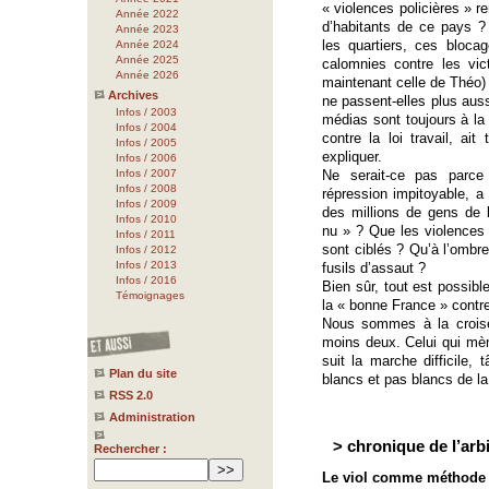
« violences policières » r
Année 2022
d’habitants de ce pays ?
Année 2023
les quartiers, ces bloca
Année 2024
Année 2025
calomnies contre les vic
Année 2026
maintenant celle de Théo)
Archives
ne passent-elles plus auss
Infos / 2003
médias sont toujours à la b
Infos / 2004
contre la loi travail, ait
Infos / 2005
expliquer.
Infos / 2006
Infos / 2007
Ne serait-ce pas parce
Infos / 2008
répression impitoyable, 
Infos / 2009
des millions de gens de 
Infos / 2010
nu » ? Que les violences 
Infos / 2011
sont ciblés ? Qu’à l’ombre
Infos / 2012
Infos / 2013
fusils d’assaut ?
Infos / 2016
Bien sûr, tout est possibl
Témoignages
la « bonne France » contr
Nous sommes à la croisé
moins deux. Celui qui mène
suit la marche difficile
Plan du site
blancs et pas blancs de l
RSS 2.0
Administration
> chronique de l’arbi
Rechercher :
Le viol comme méthode d