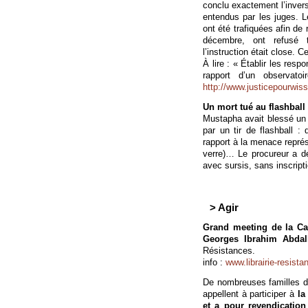
conclu exactement l’inver
entendus par les juges. 
ont été trafiquées afin de 
décembre, ont refusé 
l’instruction était close. C
À lire : « Établir les res
rapport d’un observato
http://www.justicepourwi
Un mort tué au flashball 
Mustapha avait blessé un d
par un tir de flashball : 
rapport à la menace représ
verre)… Le procureur a d
avec sursis, sans inscripti
> Agir
Grand meeting de la Ca
Georges Ibrahim Abdal
Résistances.
info :
www.librairie-resist
De nombreuses familles d
appellent à participer à
la
et a pour revendication