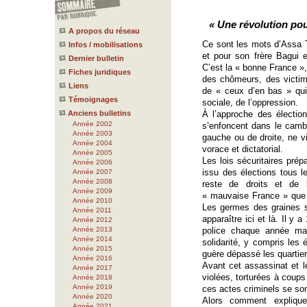
« Une révolution pou
A propos du réseau
Ce sont les mots d’Assa 
Infos / mobilisations
et pour son frère Bagui 
Dernier bulletin
C’est la « bonne France »,
Fiches juridiques
des chômeurs, des victim
Liens
de « ceux d’en bas » qui 
Témoignages
sociale, de l’oppression.
Anciens bulletins
À l’approche des élections
Année 2002
s’enfoncent dans le cambo
Année 2003
gauche ou de droite, ne v
Année 2004
vorace et dictatorial.
Année 2005
Les lois sécuritaires pré
Année 2006
issu des élections tous 
Année 2007
Année 2008
reste de droits et de 
Année 2009
« mauvaise France » que 
Année 2010
Les germes des graines 
Année 2011
apparaître ici et là. Il y
Année 2012
Année 2013
police chaque année mai
Année 2014
solidarité, y compris le
Année 2015
guère dépassé les quartier
Année 2016
Avant cet assassinat et l
Année 2017
violées, torturées à coups
Année 2018
Année 2019
ces actes criminels se so
Année 2020
Alors comment explique
Année 2021