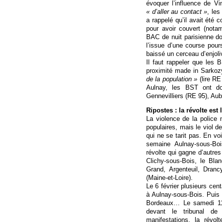
évoquer l’influence de Vi
« d’aller au contact »
, les
a rappelé qu’il avait été
pour avoir couvert (nota
BAC de nuit parisienne do
l’issue d’une course pours
baissé un cerceau d’enjoli
Il faut rappeler que les 
proximité made in Sarkoz
de la population »
(lire RE
Aulnay, les BST ont do
Gennevilliers (RE 95), Aub
Ripostes : la révolte est 
La violence de la police n
populaires, mais le viol d
qui ne se tarit pas. En v
semaine Aulnay-sous-Boi
révolte qui gagne d’autres
Clichy-sous-Bois, le Blanc
Grand, Argenteuil, Dran
(Maine-et-Loire).
Le 6 février plusieurs cen
à Aulnay-sous-Bois. Puis 
Bordeaux… Le samedi 11 
devant le tribunal de
manifestations, la révol