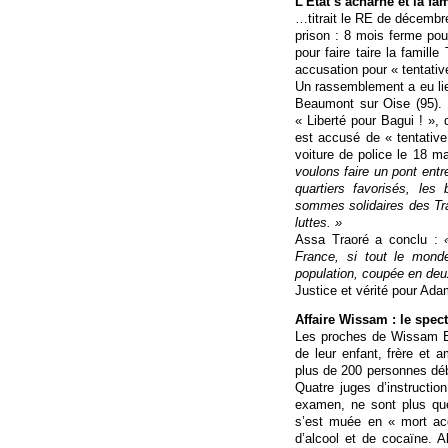
L’État s’acharne et la fa
…titrait le RE de décembre
prison : 8 mois ferme pour
pour faire taire la famille
accusation pour « tentativ
Un rassemblement a eu li
Beaumont sur Oise (95). P
« Liberté pour Bagui ! », q
est accusé de « tentative 
voiture de police le 18 ma
voulons faire un pont ent
quartiers favorisés, le
sommes solidaires des Tra
luttes. »
Assa Traoré a conclu :
France, si tout le monde
population, coupée en deux
Justice et vérité pour Ada
Affaire Wissam : le spec
Les proches de Wissam E
de leur enfant, frère et 
plus de 200 personnes débu
Quatre juges d’instructi
examen, ne sont plus que
s’est muée en « mort acc
d’alcool et de cocaïne. A