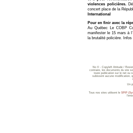
violences policières.
Dép
concert place de la Républ
International
Pour en finir avec la rép
Au Québec Le COBP Colle
manifester le 15 mars à l’
la brutalité policière. Infos
No © - Copyleft Attitude / Resi
contraire, les documents du site sont
toute publication sur le net ou 
subissent aucune modification, qu
Un p
Tous nos sites utilisent le
SPIP (Sys
l'en