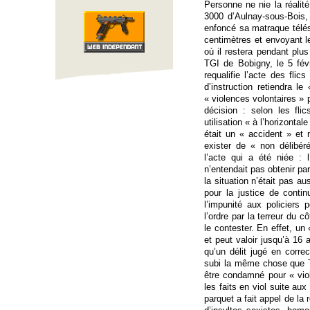
Personne ne nie la réalité
3000 d’Aulnay-sous-Bois,
enfoncé sa matraque télé
centimètres et envoyant 
où il restera pendant plus
TGI de Bobigny, le 5 fév
requalifie l’acte des flic
d’instruction retiendra le
« violences volontaires » p
décision : selon les flic
utilisation « à l’horizonta
était un « accident » et 
exister de « non délibér
l’acte qui a été niée : 
n’entendait pas obtenir par 
la situation n’était pas aus
pour la justice de continu
l’impunité aux policiers p
l’ordre par la terreur du 
le contester. En effet, un 
et peut valoir jusqu’à 16 
qu’un délit jugé en correc
subi la même chose que T
être condamné pour « viol
les faits en viol suite au
parquet a fait appel de la r