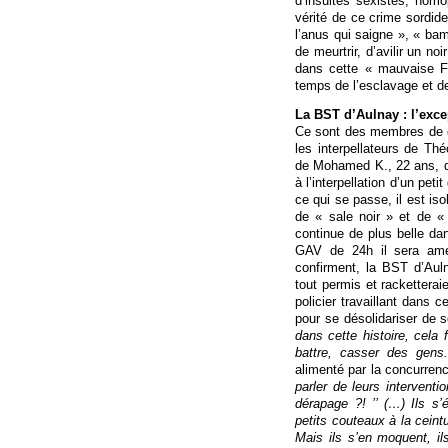
d’insultes sexistes, homo
vérité de ce crime sordide
l’anus qui saigne », « bamb
de meurtrir, d’avilir un no
dans cette « mauvaise Fr
temps de l’esclavage et de
La BST d’Aulnay : l’exc
Ce sont des membres de c
les interpellateurs de Thé
de Mohamed K., 22 ans, qui
à l’interpellation d’un peti
ce qui se passe, il est is
de « sale noir » et de « 
continue de plus belle da
GAV de 24h il sera amen
confirment, la BST d’Aul
tout permis et racketterai
policier travaillant dans
pour se désolidariser de 
dans cette histoire, cela f
battre, casser des gens
alimenté par la concurren
parler de leurs interventio
dérapage ?! ’’ (…) Ils s
petits couteaux à la cein
Mais ils s’en moquent, il