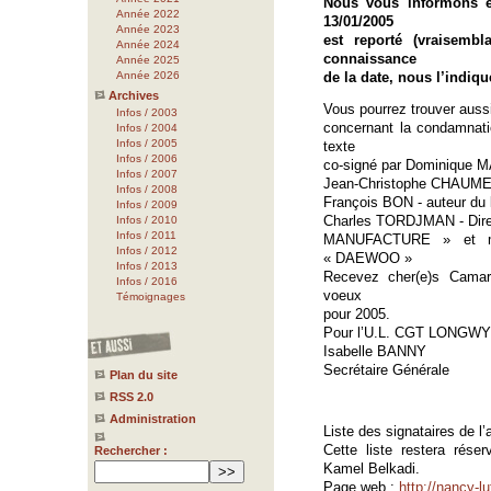
Nous vous informons é
Année 2022
13/01/2005
Année 2023
est reporté (vraisemb
Année 2024
connaissance
Année 2025
Année 2026
de la date, nous l’indiq
Archives
Vous pourrez trouver auss
Infos / 2003
concernant la condamnat
Infos / 2004
Infos / 2005
texte
Infos / 2006
co-signé par Dominique M
Infos / 2007
Jean-Christophe CHAUMERO
Infos / 2008
François BON - auteur du 
Infos / 2009
Charles TORDJMAN - Dire
Infos / 2010
Infos / 2011
MANUFACTURE » et me
Infos / 2012
« DAEWOO »
Infos / 2013
Recevez cher(e)s Camara
Infos / 2016
voeux
Témoignages
pour 2005.
Pour l’U.L. CGT LONGWY
Isabelle BANNY
Secrétaire Générale
Plan du site
RSS 2.0
Administration
Liste des signataires de l
Cette liste restera rése
Rechercher :
Kamel Belkadi.
Page web :
http://nancy-l