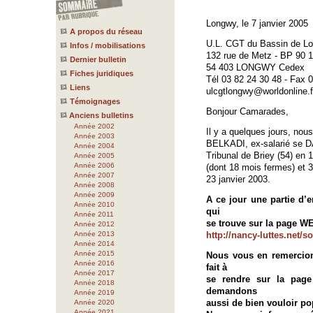
Longwy, le 7 janvier 2005
A propos du réseau
U.L. CGT du Bassin de Lo
Infos / mobilisations
132 rue de Metz - BP 90 
Dernier bulletin
54 403 LONGWY Cedex
Fiches juridiques
Tél 03 82 24 30 48 - Fax 0
Liens
ulcgtlongwy@worldonline.f
Témoignages
Bonjour Camarades,
Anciens bulletins
Année 2002
Il y a quelques jours, no
Année 2003
BELKADI, ex-salarié se 
Année 2004
Tribunal de Briey (54) en 
Année 2005
Année 2006
(dont 18 mois fermes) et 3
Année 2007
23 janvier 2003.
Année 2008
Année 2009
A ce jour une partie d’
Année 2010
qui
Année 2011
se trouve sur la page WE
Année 2012
Année 2013
http://nancy-luttes.net/
Année 2014
Année 2015
Nous vous en remercions
Année 2016
fait à
Année 2017
se rendre sur la page
Année 2018
demandons
Année 2019
aussi de bien vouloir po
Année 2020
Année 2021