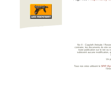
No © - Copyleft Attitude / Resi
contraire, les documents du site sont
toute publication sur le net ou 
subissent aucune modification, qu
Un p
Tous nos sites utilisent le
SPIP (Sys
l'en