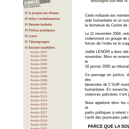
Boulogne-Sur-Mer le 
A propos du réseau
Cette militante est membr
Infos / mobilisations
aide humanitaire et un so
Dernier bulletin
la fermeture du Centre de
Fiches juridiques
Le 11 novembre 2004, notr
Liens
violemment un groupe de ré
Témoignages
forces de l’ordre ne le sup
Anciens bulletins
Joëlle LENOIR a donc été 
Année 2002
Année 2003
novembre. Mise en examen
Année 2004
le
Année 2005
18 janvier 2005 au tribuna
Année 2006
Année 2007
Ce passage en justice, d
Année 2008
des
Année 2009
bénévoles de C’SUR montre 
Année 2010
Année 2011
humanitaire. En revanche,
Année 2012
violences policières n’ont 
Année 2013
Année 2014
Nous appelons donc les c
Année 2015
et
Année 2016
partis politiques à retenir 
Année 2017
Année 2018
l’arrêt des poursuites judic
Année 2019
Année 2020
PARCE QUE LA SOLI
Année 2021