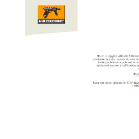
No © - Copyleft Attitude / Resi
contraire, les documents du site sont
toute publication sur le net ou 
subissent aucune modification, qu
Un p
Tous nos sites utilisent le
SPIP (Sys
l'en