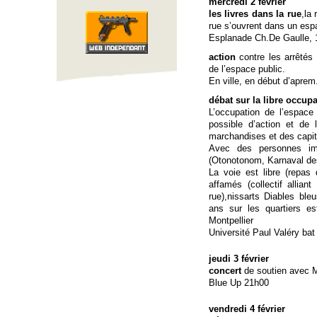
mercredi 2 février
les livres dans la rue
,la 
rue s’ouvrent dans un espa
Esplanade Ch.De Gaulle, 
action
contre les arrêtés 
de l’espace public.
En ville, en début d’aprem
débat sur la libre occup
L’occupation de l’espace
possible d’action et de l
marchandises et des capi
Avec des personnes impl
(Otonotonom, Karnaval des 
La voie est libre (repas 
affamés (collectif allia
rue),nissarts Diables bleus
ans sur les quartiers e
Montpellier
Université Paul Valéry bat
jeudi 3 février
concert
de soutien avec 
Blue Up 21h00
vendredi 4 février