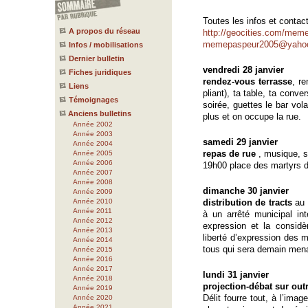
Toutes les infos et contact
A propos du réseau
http://geocities.com/mem
memepaspeur2005@yahoo
Infos / mobilisations
Dernier bulletin
vendredi 28 janvier
Fiches juridiques
rendez-vous terrasse
, r
Liens
pliant), ta table, ta conve
Témoignages
soirée, guettes le bar vol
Anciens bulletins
plus et on occupe la rue.
Année 2002
Année 2003
samedi 29 janvier
Année 2004
repas de rue
, musique, s
Année 2005
Année 2006
19h00 place des martyrs d
Année 2007
Année 2008
dimanche 30 janvier
Année 2009
Année 2010
distribution de tracts
au 
Année 2011
à un arrêté municipal inte
Année 2012
expression et la considè
Année 2013
liberté d’expression des mi
Année 2014
tous qui sera demain mena
Année 2015
Année 2016
Année 2017
lundi 31 janvier
Année 2018
projection-débat sur outr
Année 2019
Délit fourre tout, à l’ima
Année 2020
Année 2021