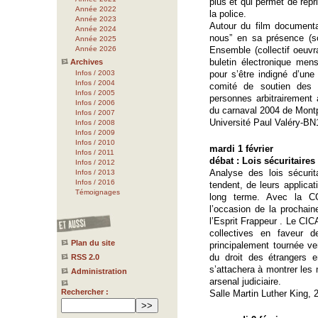
plus et qui permet de répr
Année 2022
la police.
Année 2023
Autour du film document
Année 2024
nous” en sa présence (
Année 2025
Année 2026
Ensemble (collectif oeuvra
buletin électronique mensu
Archives
Infos / 2003
pour s’être indigné d’une
Infos / 2004
comité de soutien des 
Infos / 2005
personnes arbitrairement 
Infos / 2006
du carnaval 2004 de Montpe
Infos / 2007
Université Paul Valéry-B
Infos / 2008
Infos / 2009
Infos / 2010
mardi 1 février
Infos / 2011
débat : Lois sécuritaires 
Infos / 2012
Analyse des lois sécurit
Infos / 2013
Infos / 2016
tendent, de leurs applica
Témoignages
long terme. Avec la CG
l’occasion de la prochaine
l’Esprit Frappeur . Le CICA
collectives en faveur de
Plan du site
principalement tournée ver
du droit des étrangers 
RSS 2.0
s’attachera à montrer le
Administration
arsenal judiciaire.
Rechercher :
Salle Martin Luther King, 