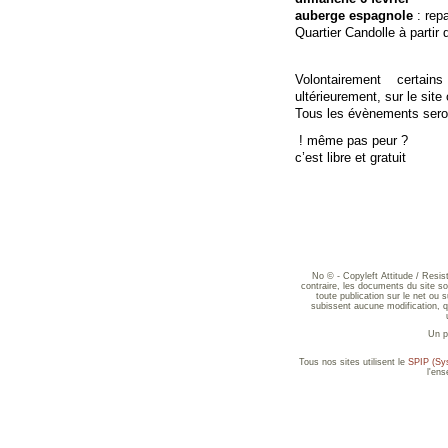
auberge espagnole
: repa
Quartier Candolle à partir
Volontairement certai
ultérieurement, sur le site
Tous les évènements sero
! même pas peur ?
c’est libre et gratuit
No © - Copyleft Attitude / Resi
contraire, les documents du site sont
toute publication sur le net ou 
subissent aucune modification, qu
Un p
Tous nos sites utilisent le
SPIP (Sys
l'en