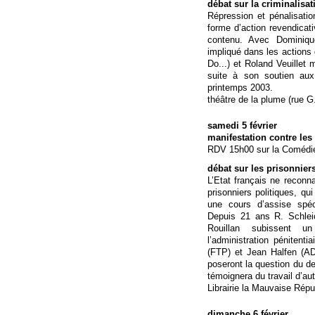
débat sur la criminalis
Répression et pénalisation
forme d’action revendicativ
contenu. Avec Dominiqu
impliqué dans les action
Do...) et Roland Veuillet 
suite à son soutien au
printemps 2003.
théâtre de la plume (rue G
samedi 5 février
manifestation contre les
RDV 15h00 sur la Comédi
débat sur les prisonnier
L’Etat français ne recon
prisonniers politiques, qu
une cours d’assise spéc
Depuis 21 ans R. Schlei
Rouillan subissent un
l’administration pénitenti
(FTP) et Jean Halfen (AD
poseront la question du de
témoignera du travail d’au
Librairie la Mauvaise Réput
dimanche 6 février