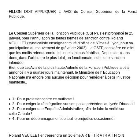
FILLON DOIT APPLIQUER L’ AVIS du Conseil Supérieur de la Fonct
Publique.
Le Conseil Supérieur de la Fonction Publique (CSFP), s’est prononcé le 25
janvier, pour l’annulation de toutes formes de sanction contre Roland
VEUILLET (syndicaliste enseignant muté d’office de Nîmes à Lyon, pour sa
participation au mouvement de grève de 2003). Le CSFP, considère en effet
que les motifs retenus contre lui « ne sont pas établis ». Depuis deux ans
donc, dans l’arbitraire le plus total, un fonctionnaire subit une sanction
infondée.
Bien que cet Avis de la plus haute Autorité de la Fonction Publique ait été
annoncé il y a quinze jours maintenant, le Ministère de l’ Education
Nationale n’a encore pris aucune décision pour remédier à cette injustice
manifeste..
1 : Pour protester contre ce mutisme !
2 : Pour exiger la réintégration sur son poste précédent au lycée Dhuoda !
3 : Pour exiger une Enquête Administrative, afin de faire la vérité sur
cette Cabale !
4 : Pour un dédommagement de tout le préjudice occasionné !
Roland VEUILLET entreprendra un 10 ème A R B I T R A I R A T H O N