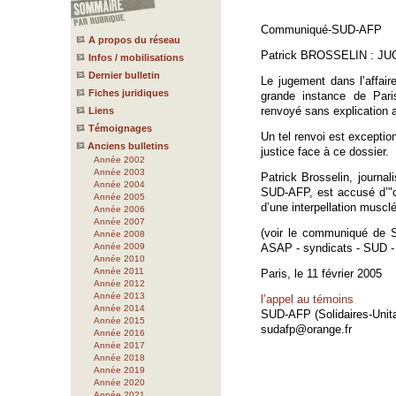
Communiqué-SUD-AFP
A propos du réseau
Patrick BROSSELIN : 
Infos / mobilisations
Dernier bulletin
Le jugement dans l’affai
Fiches juridiques
grande instance de Pari
renvoyé sans explication 
Liens
Témoignages
Un tel renvoi est exceptio
Anciens bulletins
justice face à ce dossier.
Année 2002
Année 2003
Patrick Brosselin, journa
Année 2004
SUD-AFP, est accusé d’"out
Année 2005
d’une interpellation muscl
Année 2006
Année 2007
(voir le communiqué de S
Année 2008
Année 2009
ASAP - syndicats - SUD - 
Année 2010
Année 2011
Paris, le 11 février 2005
Année 2012
Année 2013
l’appel au témoins
Année 2014
SUD-AFP (Solidaires-Unit
Année 2015
sudafp@orange.fr
Année 2016
Année 2017
Année 2018
Année 2019
Année 2020
Année 2021