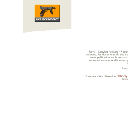
No © - Copyleft Attitude / Resi
contraire, les documents du site sont
toute publication sur le net ou 
subissent aucune modification, qu
Un p
Tous nos sites utilisent le
SPIP (Sys
l'en