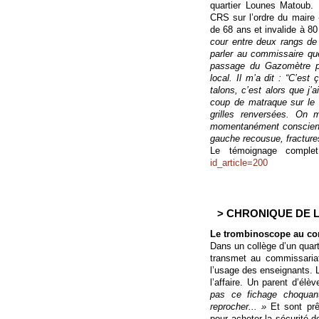
quartier Lounes Matoub.
CRS sur l’ordre du maire
de 68 ans et invalide à 80
cour entre deux rangs de 
parler au commissaire que
passage du Gazomètre po
local. Il m’a dit : “C’est 
talons, c’est alors que j’
coup de matraque sur le 
grilles renversées. On 
momentanément conscience
gauche recousue, fracture
Le témoignage compl
id_article=200
> CHRONIQUE DE L
Le trombinoscope au co
Dans un collège d’un quart
transmet au commissaria
l’usage des enseignants. L
l’affaire. Un parent d’élè
pas ce fichage choquant
reprocher... »
Et sont prê
pour acheter la sécurité d