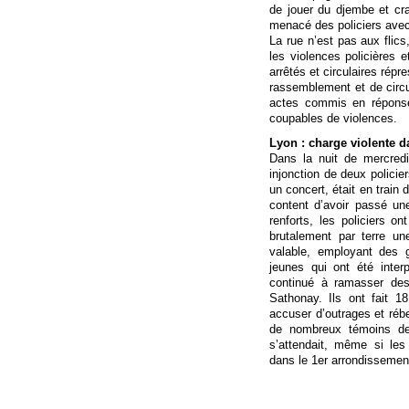
de jouer du djembe et cra
menacé des policiers avec
La rue n’est pas aux flics
les violences policières 
arrêtés et circulaires répr
rassemblement et de circu
actes commis en réponse 
coupables de violences.
Lyon : charge violente d
Dans la nuit de mercredi
injonction de deux policie
un concert, était en train 
content d’avoir passé un
renforts, les policiers o
brutalement par terre un
valable, employant des 
jeunes qui ont été inter
continué à ramasser de
Sathonay. Ils ont fait 1
accuser d’outrages et rébe
de nombreux témoins de 
s’attendait, même si le
dans le 1er arrondissemen