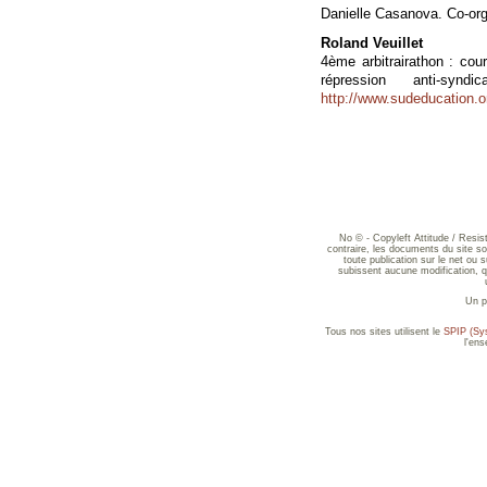
Danielle Casanova. Co-org
Roland Veuillet
4ème arbitrairathon : co
répression anti-s
http://www.sudeducation.or
No © - Copyleft Attitude / Resi
contraire, les documents du site sont
toute publication sur le net ou 
subissent aucune modification, qu
Un p
Tous nos sites utilisent le
SPIP (Sys
l'en