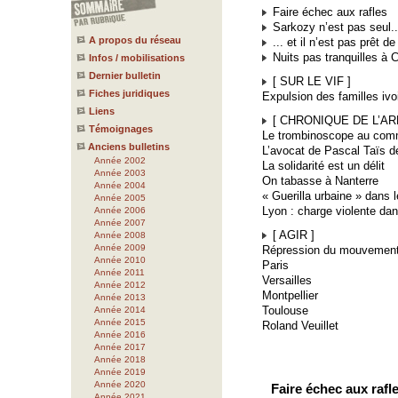
Faire échec aux rafles
Sarkozy n’est pas seul..
A propos du réseau
... et il n’est pas prêt d
Nuits pas tranquilles à C
Infos / mobilisations
Dernier bulletin
[ SUR LE VIF ]
Fiches juridiques
Expulsion des familles iv
Liens
[ CHRONIQUE DE L’AR
Témoignages
Le trombinoscope au comm
Anciens bulletins
L’avocat de Pascal Taïs dé
Année 2002
La solidarité est un délit
Année 2003
On tabasse à Nanterre
Année 2004
« Guerilla urbaine » dans 
Année 2005
Lyon : charge violente da
Année 2006
Année 2007
[ AGIR ]
Année 2008
Année 2009
Répression du mouvement 
Année 2010
Paris
Année 2011
Versailles
Année 2012
Montpellier
Année 2013
Toulouse
Année 2014
Année 2015
Roland Veuillet
Année 2016
Année 2017
Année 2018
Année 2019
Année 2020
Faire échec aux rafl
Année 2021