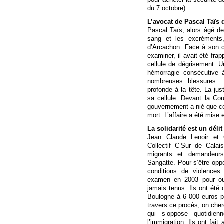
du 7 octobre)
L’avocat de Pascal Taïs d
Pascal Taïs, alors âgé de
sang et les excréments
d’Arcachon. Face à son c
examiner, il avait été fra
cellule de dégrisement. U
hémorragie consécutive à
nombreuses blessures :
profonde à la tête. La jus
sa cellule. Devant la Co
gouvernement a nié que ce 
mort. L’affaire a été mise 
La solidarité est un délit
Jean Claude Lenoir et 
Collectif C’Sur de Calai
migrants et demandeurs
Sangatte. Pour s’être op
conditions de violences 
examen en 2003 pour out
jamais tenus. Ils ont été
Boulogne à 6 000 euros p
travers ce procès, on ch
qui s’oppose quotidien
l’immigration. Ils ont fai