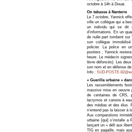
octobre à 14h à Douai.
On tabasse à Nanterre
Le 7 octobre, Yannick effe
ville un collègue qui a be
un individu qui se dit
d’informations. En un qua
de nulle part tombent sur
son collègue immobilis
policier. La police en u
postiers ; Yannick restera
heure. Le médecin signera
lèvre défoncés). Les deux 
son nom et en défense de 
Info :
SUD-POSTE-92@wan
« Guerilla urbaine » dan
Les rassemblements festif
massive mise en oeuvre p
de centaines de CRS, p
lacrymos et canons à eau
des médias et des élus. Po
n’entend pas la laisser à l
Aux comparutions immédiate
urbaine [qui] s’installe a
lançant un « défi aux liber
TIG en pagaille, mais aus