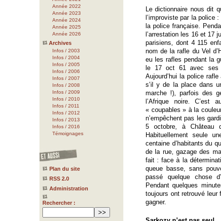
Année 2022
Le dictionnaire nous dit q
Année 2023
l’improviste par la police 
Année 2024
la police française. Pen
Année 2025
l’arrestation les 16 et 17 j
Année 2026
parisiens, dont 4 115 en
Archives
nom de la rafle du Vel d’H
Infos / 2003
Infos / 2004
eu les rafles pendant la g
Infos / 2005
le 17 oct 61 avec ses 
Infos / 2006
Aujourd’hui la police rafl
Infos / 2007
s’il y de la place dans u
Infos / 2008
Infos / 2009
marche !), parfois des g
Infos / 2010
l’Afrique noire. C’est a
Infos / 2011
« coupables » à la couleur 
Infos / 2012
n’empêchent pas les gardie
Infos / 2013
5 octobre, à Château d
Infos / 2016
Témoignages
Habituellement seule une
centaine d’habitants du qu
de la rue, gazage des mani
fait : face à la déterminat
queue basse, sans pouvoi
Plan du site
passé quelque chose d’
RSS 2.0
Pendant quelques minute
Administration
toujours ont retrouvé leur
gagner.
Rechercher :
Sarkozy n’est pas seul...