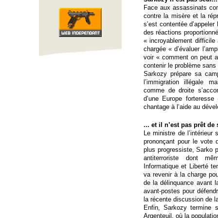
Face aux assassinats com
contre la misère et la rép
s’est contentée d’appeler 
des réactions proportionné
« incroyablement difficil
chargée « d’évaluer l’amp
voir « comment on peut a
contenir le problème sans 
Sarkozy prépare sa camp
l’immigration illégale
comme de droite s’accord
d’une Europe forteresse 
chantage à l’aide au dévelo
... et il n’est pas prêt de
Le ministre de l’intérieur 
prononçant pour le vote 
plus progressiste, Sarko p
antiterroriste dont m
Informatique et Liberté t
va revenir à la charge pou
de la délinquance avant la
avant-postes pour défendr
la récente discussion de la 
Enfin, Sarkozy termine 
Argenteuil, où la population