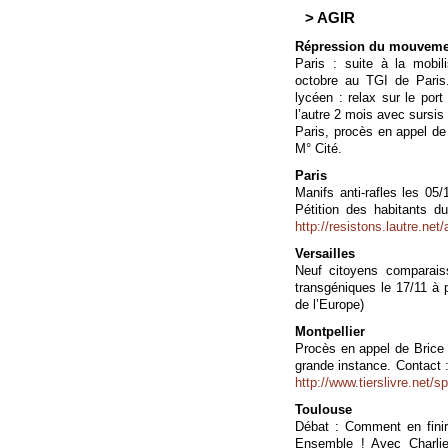
> AGIR
Répression du mouvement
Paris : suite à la mobil
octobre au TGI de Paris.
lycéen : relax sur le por
l’autre 2 mois avec sursis 
Paris, procès en appel d
M° Cité.
Paris
Manifs anti-rafles les 05
Pétition des habitants d
http://resistons.lautre.net
Versailles
Neuf citoyens comparais
transgéniques le 17/11 à p
de l’Europe)
Montpellier
Procès en appel de Brice 
grande instance. Contact 
http://www.tierslivre.net/
Toulouse
Débat : Comment en finir 
Ensemble ! Avec Charli