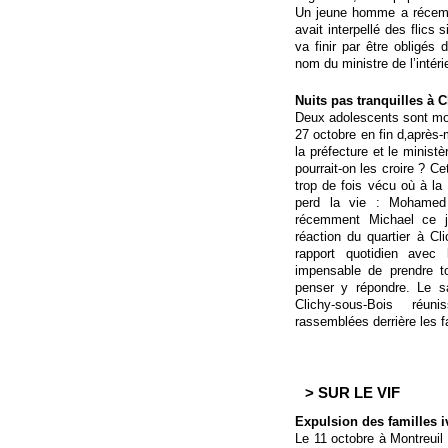
Un jeune homme a récemm
avait interpellé des flics
va finir par être obligés
nom du ministre de l’intér
Nuits pas tranquilles à C
Deux adolescents sont mort
27 octobre en fin d‚après-
la préfecture et le minist
pourrait-on les croire ? C
trop de fois vécu où à la 
perd la vie : Mohamed 
récemment Michael ce j
réaction du quartier à Cl
rapport quotidien avec 
impensable de prendre t
penser y répondre. Le 
Clichy-sous-Bois réun
rassemblées derrière les f
> SUR LE VIF
Expulsion des familles 
Le 11 octobre à Montreuil 