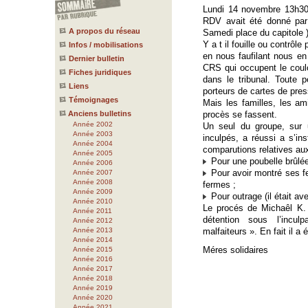
Lundi 14 novembre 13h30,
RDV avait été donné par
A propos du réseau
Samedi place du capitole )
Y a t il fouille ou contrôl
Infos / mobilisations
en nous faufilant nous e
Dernier bulletin
CRS qui occupent le coulo
Fiches juridiques
dans le tribunal. Toute 
Liens
porteurs de cartes de pres
Témoignages
Mais les familles, les am
Anciens bulletins
procès se fassent.
Année 2002
Un seul du groupe, sur u
Année 2003
inculpés, a réussi a s’ins
Année 2004
comparutions relatives au
Année 2005
Pour une poubelle brûlée
Année 2006
Pour avoir montré ses f
Année 2007
Année 2008
fermes ;
Année 2009
Pour outrage (il était av
Année 2010
Le procés de Michaêl K. 
Année 2011
détention sous l’incul
Année 2012
Année 2013
malfaiteurs ». En fait il a
Année 2014
Méres solidaires
Année 2015
Année 2016
Année 2017
Année 2018
Année 2019
Année 2020
Année 2021