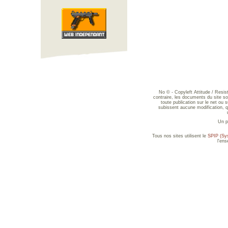
No © - Copyleft Attitude / Resi
contraire, les documents du site sont
toute publication sur le net ou 
subissent aucune modification, qu
Un p
Tous nos sites utilisent le
SPIP (Sys
l'en