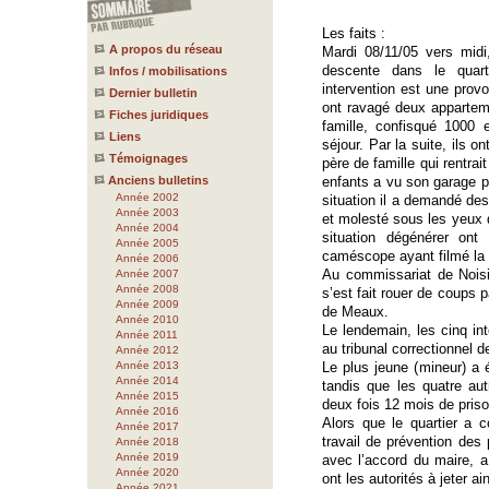
Les faits :
A propos du réseau
Mardi 08/11/05 vers midi
descente dans le quart
Infos / mobilisations
intervention est une provo
Dernier bulletin
ont ravagé deux appartem
Fiches juridiques
famille, confisqué 1000
Liens
séjour. Par la suite, ils o
Témoignages
père de famille qui rentra
Anciens bulletins
enfants a vu son garage p
Année 2002
situation il a demandé des 
Année 2003
et molesté sous les yeux 
Année 2004
situation dégénérer ont 
Année 2005
caméscope ayant filmé la 
Année 2006
Au commissariat de Noisie
Année 2007
Année 2008
s’est fait rouer de coups p
Année 2009
de Meaux.
Année 2010
Le lendemain, les cinq i
Année 2011
au tribunal correctionnel 
Année 2012
Année 2013
Le plus jeune (mineur) a é
Année 2014
tandis que les quatre au
Année 2015
deux fois 12 mois de pris
Année 2016
Alors que le quartier a 
Année 2017
travail de prévention des p
Année 2018
Année 2019
avec l’accord du maire, a 
Année 2020
ont les autorités à jeter ain
Année 2021