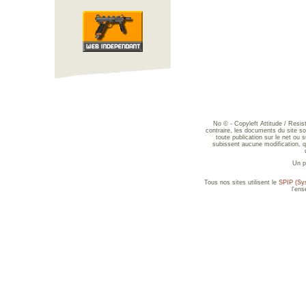
No © - Copyleft Attitude / Resi
contraire, les documents du site sont
toute publication sur le net ou 
subissent aucune modification, qu
Un p
Tous nos sites utilisent le
SPIP (Sys
l'en