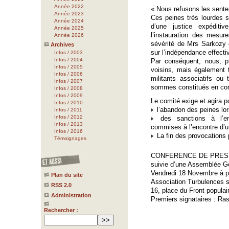
Année 2022
« Nous refusons les sent
Année 2023
Ces peines très lourdes so
Année 2024
d’une justice expéditi
Année 2025
l’instauration des mesure
Année 2026
sévérité de Mrs Sarkozy e
Archives
sur l’indépendance effecti
Infos / 2003
Infos / 2004
Par conséquent, nous, p
Infos / 2005
voisins, mais également t
Infos / 2006
militants associatifs o
Infos / 2007
sommes constitués en com
Infos / 2008
Infos / 2009
Le comité exige et agira po
Infos / 2010
l’abandon des peines lors
Infos / 2011
Infos / 2012
des sanctions à l’enc
Infos / 2013
commises à l’encontre d’un
Infos / 2016
La fin des provocations p
Témoignages
CONFERENCE DE PRES
suivie d’une Assemblée G
Vendredi 18 Novembre à pa
Plan du site
Association Turbulences s
RSS 2.0
16, place du Front populair
Administration
Premiers signataires : Ra
Rechercher :