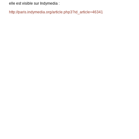
elle est visible sur Indymedia :
http://paris.indymedia.org/article.php3?id_article=46341