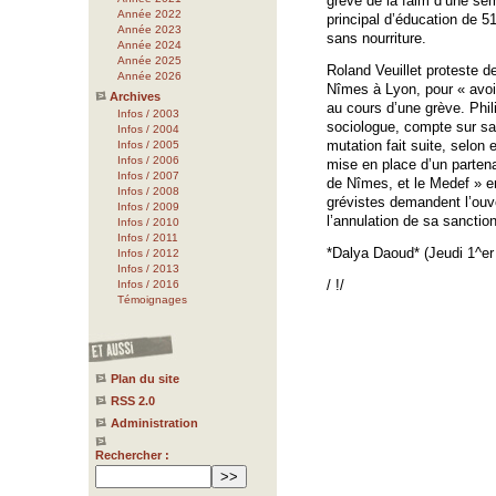
grève de la faim d’une sema
Année 2022
principal d’éducation de 5
Année 2023
sans nourriture.
Année 2024
Année 2025
Roland Veuillet proteste d
Année 2026
Nîmes à Lyon, pour « avo
Archives
au cours d’une grève. Phil
Infos / 2003
sociologue, compte sur sa n
Infos / 2004
mutation fait suite, selon 
Infos / 2005
Infos / 2006
mise en place d’un parten
Infos / 2007
de Nîmes, et le Medef » e
Infos / 2008
grévistes demandent l’ouv
Infos / 2009
l’annulation de sa sanction
Infos / 2010
Infos / 2011
*Dalya Daoud* (Jeudi 1^er 
Infos / 2012
Infos / 2013
/ !/
Infos / 2016
Témoignages
Plan du site
RSS 2.0
Administration
Rechercher :