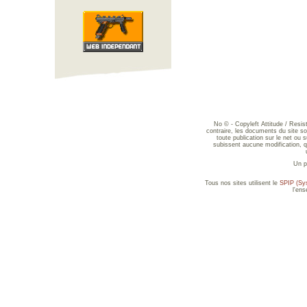
No © - Copyleft Attitude / Resi
contraire, les documents du site sont
toute publication sur le net ou 
subissent aucune modification, qu
Un p
Tous nos sites utilisent le
SPIP (Sys
l'en