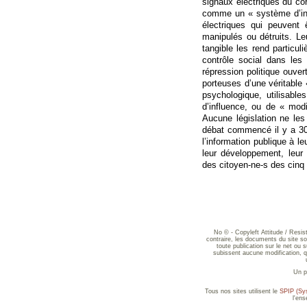
signaux électriques du co
comme un « système d’inf
électriques qui peuvent 
manipulés ou détruits. L
tangible les rend particul
contrôle social dans le
répression politique ouver
porteuses d’une véritable
psychologique, utilisabl
d’influence, ou de « mod
Aucune législation ne les
débat commencé il y a 30
l’information publique à le
leur développement, leur e
des citoyen-ne-s des cinq 
No © - Copyleft Attitude / Resi
contraire, les documents du site sont
toute publication sur le net ou 
subissent aucune modification, qu
Un p
Tous nos sites utilisent le
SPIP (Sys
l'en