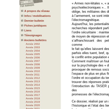
« Armes non-létales », « a
psychoélectroniques »... I
A propos du réseau
oblige, les militaires des 
à l’armement, se sont int
Infos / mobilisations
l’électromagnétique.
Dernier bulletin
Aujourd’hui, les potential
Fiches juridiques
recherches répondent parf
Liens
l’ordre sécuritaire : mainte
Témoignages
de moyen de répression et 
Anciens bulletins
s’affranchissant des pe
Année 2002
comme
Année 2003
le fait qu’elles laissent de
Année 2004
parfois elles tuent, bref,
Année 2005
le conflit entre population 
Année 2006
Comment maîtriser un foul
Année 2007
Année 2008
sur la psychologie des « d
Année 2009
provoquer de remous socia
Année 2010
l’espace de plus en plus f
Année 2011
l’ordre et occupation du t
Année 2012
Année 2013
trouver des réponses prati
Année 2014
l’introduction du TASER 
Année 2015
des
Année 2016
promesses de l’électromag
Année 2017
Année 2018
Ce dossier, réalisé par 
Année 2019
l’historique et l’état des 
Année 2020
Année 2021