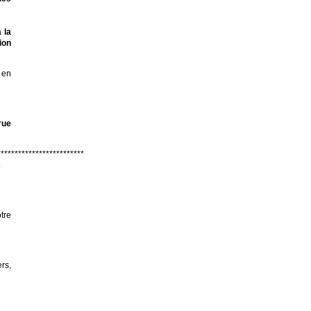
 la
ion
 en
rue
*************************
s
tre
rs,