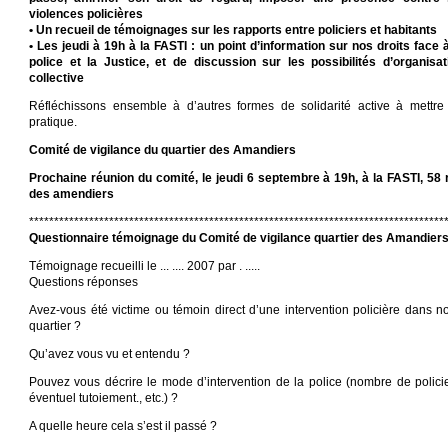
violences policières
• Un recueil de témoignages sur les rapports entre policiers et habitants
• Les jeudi à 19h à la FASTI : un point d’information sur nos droits face à
police et la Justice, et de discussion sur les possibilités d’organisat
collective
Réfléchissons ensemble à d’autres formes de solidarité active à mettre
pratique.
Comité de vigilance du quartier des Amandiers
Prochaine réunion du comité, le jeudi 6 septembre à 19h, à la FASTI, 58 
des amendiers
***********************************************************************************
Questionnaire témoignage du Comité de vigilance quartier des Amandier
Témoignage recueilli le ... .... 2007 par . .....
Questions réponses
Avez-vous été victime ou témoin direct d’une intervention policière dans no
quartier ?
Qu’avez vous vu et entendu ?
Pouvez vous décrire le mode d’intervention de la police (nombre de policie
éventuel tutoiement., etc.) ?
A quelle heure cela s’est il passé ?