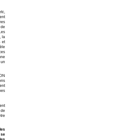
tc,
ent
ées
 de
Les
 la
 et
dèle
ces
une
 un
ADN
ons
ent
nes
ent
 de
tre
des
 se
les