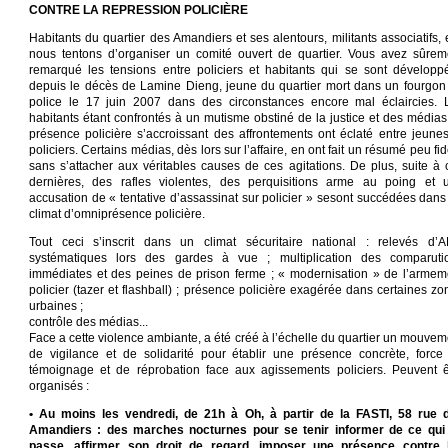
CONTRE LA REPRESSION POLICIÈRE
Habitants du quartier des Amandiers et ses alentours, militants associatifs, e
nous tentons d’organiser un comité ouvert de quartier. Vous avez sûrem
remarqué les tensions entre policiers et habitants qui se sont développ
depuis le décès de Lamine Dieng, jeune du quartier mort dans un fourgon
police le 17 juin 2007 dans des circonstances encore mal éclaircies. 
habitants étant confrontés à un mutisme obstiné de la justice et des médias,
présence policière s’accroissant des affrontements ont éclaté entre jeunes
policiers. Certains médias, dès lors sur l’affaire, en ont fait un résumé peu fi
sans s’attacher aux véritables causes de ces agitations. De plus, suite à 
dernières, des rafles violentes, des perquisitions arme au poing et 
accusation de « tentative d’assassinat sur policier » sesont succédées dans
climat d’omniprésence policière.
Tout ceci s’inscrit dans un climat sécuritaire national : relevés d’
systématiques lors des gardes à vue ; multiplication des comparuti
immédiates et des peines de prison ferme ; « modernisation » de l’armem
policier (tazer et flashball) ; présence policière exagérée dans certaines zo
urbaines ;
contrôle des médias...
Face a cette violence ambiante, a été créé à l’échelle du quartier un mouvem
de vigilance et de solidarité pour établir une présence concrète, force
témoignage et de réprobation face aux agissements policiers. Peuvent ê
organisés :
• Au moins les vendredi, de 21h à Oh, à partir de la FASTI, 58 rue 
Amandiers : des marches nocturnes pour se tenir informer de ce qui
passe, affirmer son droit de regard, imposer une présence contre 