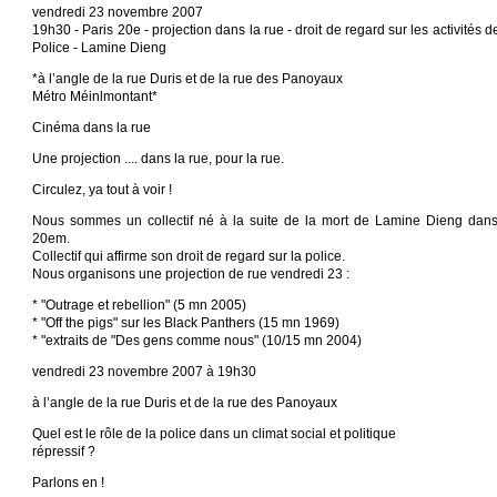
vendredi 23 novembre 2007
19h30 - Paris 20e - projection dans la rue - droit de regard sur les activités d
Police - Lamine Dieng
*à l’angle de la rue Duris et de la rue des Panoyaux
Métro Méinlmontant*
Cinéma dans la rue
Une projection .... dans la rue, pour la rue.
Circulez, ya tout à voir !
Nous sommes un collectif né à la suite de la mort de Lamine Dieng dans
20em.
Collectif qui affirme son droit de regard sur la police.
Nous organisons une projection de rue vendredi 23 :
* "Outrage et rebellion" (5 mn 2005)
* "Off the pigs" sur les Black Panthers (15 mn 1969)
* "extraits de "Des gens comme nous" (10/15 mn 2004)
vendredi 23 novembre 2007 à 19h30
à l’angle de la rue Duris et de la rue des Panoyaux
Quel est le rôle de la police dans un climat social et politique
répressif ?
Parlons en !