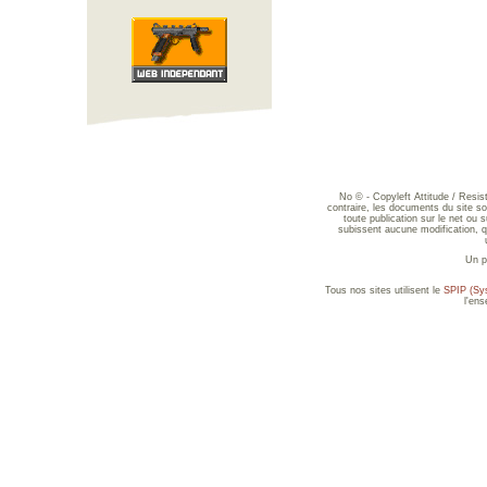
No © - Copyleft Attitude / Resi
contraire, les documents du site sont
toute publication sur le net ou 
subissent aucune modification, qu
Un p
Tous nos sites utilisent le
SPIP (Sys
l'en