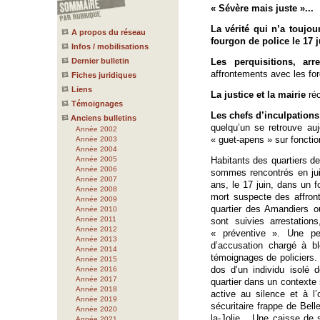
« Sévère mais juste »...
La vérité qui n’a toujo
A propos du réseau
fourgon de police le 17 j
Infos / mobilisations
Dernier bulletin
Les perquisitions, arre
affrontements avec les for
Fiches juridiques
Liens
La justice et la mairie
réc
Témoignages
Les chefs d’inculpations
Anciens bulletins
quelqu’un se retrouve au
Année 2002
« guet-apens » sur fonctio
Année 2003
Année 2004
Année 2005
Habitants des quartiers d
Année 2006
sommes rencontrés en juil
Année 2007
ans, le 17 juin, dans un f
Année 2008
mort suspecte des affront
Année 2009
quartier des Amandiers où
Année 2010
Année 2011
sont suivies arrestation
Année 2012
« préventive ». Une per
Année 2013
d’accusation chargé à 
Année 2014
témoignages de policiers. 
Année 2015
dos d’un individu isolé 
Année 2016
Année 2017
quartier dans un contexte s
Année 2018
active au silence et à l’
Année 2019
sécuritaire frappe de Belle
Année 2020
la-Jolie... Une caisse de 
Année 2021