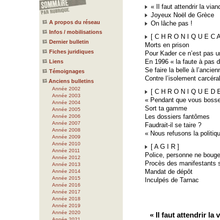
« Il faut attendrir la vian
Joyeux Noël de Grèce
A propos du réseau
On lâche pas !
Infos / mobilisations
[ C H R O N I Q U E C A
Dernier bulletin
Morts en prison
Fiches juridiques
Pour Kader ce n’est pas un
En 1996 « la faute à pas d
Liens
Se faire la belle à l’ancien
Témoignages
Contre l’isolement carcéral
Anciens bulletins
Année 2002
[ C H R O N I Q U E D E 
Année 2003
« Pendant que vous bosse
Année 2004
Sort ta gamme
Année 2005
Les dossiers fantômes
Année 2006
Année 2007
Faudrait-il se taire ?
Année 2008
« Nous refusons la politiq
Année 2009
Année 2010
[ A G I R ]
Année 2011
Police, personne ne bouge
Année 2012
Procès des manifestants s
Année 2013
Mandat de dépôt
Année 2014
Année 2015
Inculpés de Tarnac
Année 2016
Année 2017
Année 2018
Année 2019
Année 2020
« Il faut attendrir la 
Année 2021