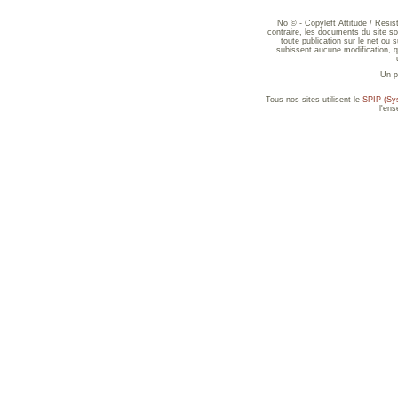
No © - Copyleft Attitude / Resi
contraire, les documents du site sont
toute publication sur le net ou 
subissent aucune modification, qu
Un p
Tous nos sites utilisent le
SPIP (Sys
l'en