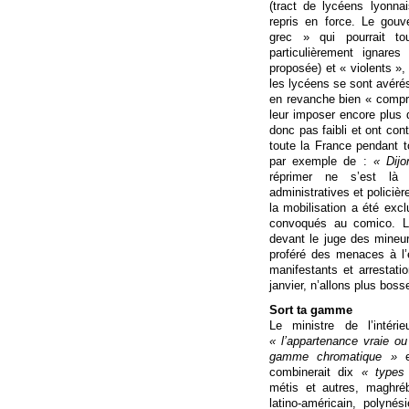
(tract de lycéens lyonna
repris en force. Le gou
grec » qui pourrait t
particulièrement ignare
proposée) et « violents »
les lycéens se sont avérés
en revanche bien « compri
leur imposer encore plus de
donc pas faibli et ont con
toute la France pendant 
par exemple de :
« Dij
réprimer ne s’est là 
administratives et polici
la mobilisation a été exc
convoqués au comico. Le
devant le juge des mineu
proféré des menaces à l’
manifestants et arrestat
janvier, n’allons plus boss
Sort ta gamme
Le ministre de l’intér
« l’appartenance vraie ou
gamme chromatique »
es
combinerait dix
« types
métis et autres, maghrébi
latino-américain, polyn