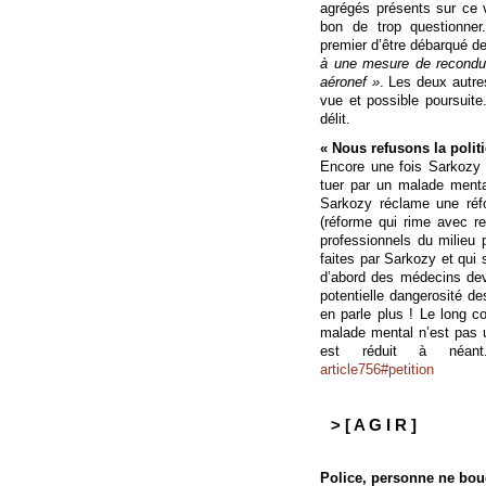
agrégés présents sur ce v
bon de trop questionner
premier d’être débarqué de
à une mesure de reconduite
aéronef »
. Les deux autres
vue et possible poursuite.
délit.
« Nous refusons la polit
Encore une fois Sarkozy s
tuer par un malade mental
Sarkozy réclame une réfo
(réforme qui rime avec res
professionnels du milieu p
faites par Sarkozy et qui
d’abord des médecins devr
potentielle dangerosité d
en parle plus ! Le long 
malade mental n’est pas 
est réduit à néan
article756#petition
> [ A G I R ]
Police, personne ne bou