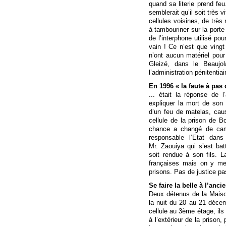
quand sa literie prend feu
semblerait qu’il soit très 
cellules voisines, de très
à tambouriner sur la porte
de l’interphone utilisé pou
vain ! Ce n’est que vingt
n’ont aucun matériel pour 
Gleizé, dans le Beaujo
l’administration pénitentiai
En 1996 « la faute à pas 
... était la réponse de l
expliquer la mort de son
d’un feu de matelas, cau
cellule de la prison de B
chance a changé de camp
responsable l’Etat dan
Mr. Zaouiya qui s’est bat
soit rendue à son fils. 
françaises mais on y me
prisons. Pas de justice pa
Se faire la belle à l’anci
Deux détenus de la Maiso
la nuit du 20 au 21 décem
cellule au 3ème étage, ils 
à l’extérieur de la prison,