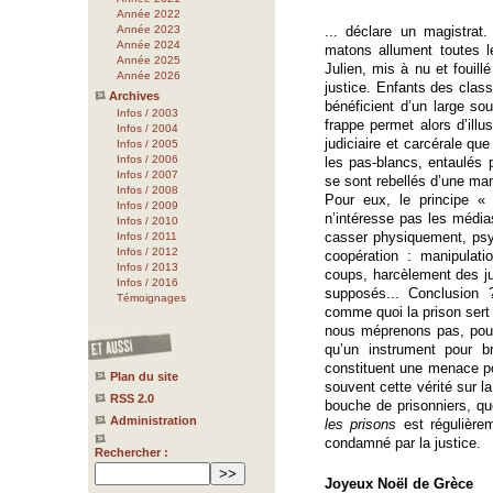
Année 2022
Année 2023
... déclare un magistrat
Année 2024
matons allument toutes l
Année 2025
Julien, mis à nu et fouillé
Année 2026
justice. Enfants des cla
Archives
bénéficient d’un large sou
Infos / 2003
frappe permet alors d’illus
Infos / 2004
judiciaire et carcérale qu
Infos / 2005
Infos / 2006
les pas-blancs, entaulés 
Infos / 2007
se sont rebellés d’une mani
Infos / 2008
Pour eux, le principe « 
Infos / 2009
n’intéresse pas les médi
Infos / 2010
casser physiquement, psyc
Infos / 2011
Infos / 2012
coopération : manipulatio
Infos / 2013
coups, harcèlement des jug
Infos / 2016
supposés... Conclusion ? 
Témoignages
comme quoi la prison sert 
nous méprenons pas, pour
qu’un instrument pour b
constituent une menace pour
Plan du site
souvent cette vérité sur la
RSS 2.0
bouche de prisonniers, qu
Administration
les prisons
est régulièrem
condamné par la justice.
Rechercher :
Joyeux Noël de Grèce