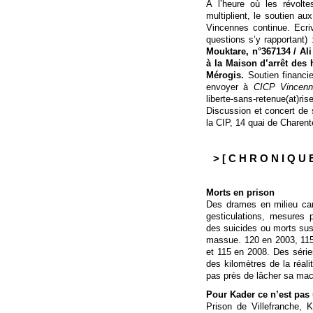
À l’heure où les révolt
multiplient, le soutien au
Vincennes continue. Ecriv
questions s’y rapportant)
Mouktare, n°367134 / Ali
à la Maison d’arrêt des
Mérogis.
Soutien financi
envoyer à
CICP Vincenne
liberte-sans-retenue(at)ris
Discussion et concert de s
la CIP, 14 quai de Charent
> [ C H R O N I Q U 
Morts en prison
Des drames en milieu car
gesticulations, mesures p
des suicides ou morts s
massue. 120 en 2003, 115
et 115 en 2008. Des séries
des kilomètres de la réali
pas près de lâcher sa mac
Pour Kader ce n’est pas 
Prison de Villefranche, 