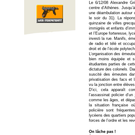
Le 6/12/08 Alexandre Gri
centre d’Athènes. Jusqu’à
une déambulation autour
le soir du 31). La répo
quinzaine de villes grecq
immigrés et enfants d’immi
et l’Europe forteresse, ly
investi la rue. Manifs, ém
de radio et télé et occu
droit et de l’école polytec
L’organisation des émeutie
bien moins équipée et s
étudiantes parties de cet
dictature des colonels. D
suscité des émeutes da
privatisation des facs et l
vu la jonction entre élèves
D’ici, cela apparaît 
l’assassinat policier d’un
comme les âges, et dépas
la situation française o
policière sont fréquent
lycéens des quartiers popul
forces de l’ordre et les re
On lâche pas !