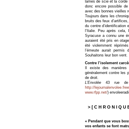
lames de scie et la corde 
donc encore possible de d
avec des bonnes vieilles r
Toujours dans les chronique
bruits des feux d’artifice
du centre d’identification
l’Italie. Peu après cela,
Syracuse a connu une ém
auraient été pris en otag
été violemment réprimé
l’émeute aurait permis 
Souhaitons leur bon vent.
Contre l’isolement carcér
Il existe des manières 
généralement contre les p
de droit.
L’Envolée
43 rue de St
http://lejournalenvolee.free
www.rfpp.net/
) envoleeradi
> [ C H R O N I Q U E
« Pendant que vous bos
vos enfants se font matr