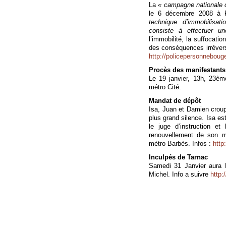
La
« campagne nationale co
le 6 décembre 2008 à 
technique d’immobilisat
consiste à effectuer un
l’immobilité, la suffocati
des conséquences irréversi
http://policepersonnebouge.
Procès des manifestants 
Le 19 janvier, 13h, 23è
métro Cité.
Mandat de dépôt
Isa, Juan et Damien croup
plus grand silence. Isa es
le juge d’instruction e
renouvellement de son m
métro Barbès. Infos :
http
Inculpés de Tarnac
Samedi 31 Janvier aura l
Michel. Info a suivre
http: