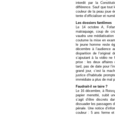
interdit par la Constitu
différence. Sauf que tout 
couleur de la peau joue é
tente d’officialiser et numé
Les dossiers fantômes
Le 14 octobre A, Fofan
matraquage, coup de cros
vaudra une médiatisation p
coutume la mise en exame
le jeune homme reste ég
décembre à l’audience au
disparition de l’original
s’ajoutant à la vidéo ne 
prise : les deux affaires 
tard, pas de date pour l’in
grand jour, c’est la mac
justice d’habitude prompt
immédiate a plus de mal p
Faudrait-il se taire ?
Le 16 décembre, à Roissy
papier menotté, subit un
s’agit d’être discrets 
dissuader les passagers d
pénale. Une notice d’info
couleur : 5 ans ferme et