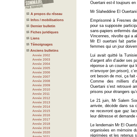
Ouertani est-il toujours en
Mr Slaheddine El Ouertani
A propos du réseau
Infos / mobilisations
Emprisonné à Fresnes depui
pour sa supposée participat
Dernier bulletin
sans-papiers enfermés dan
Fiches juridiques
Vincennes, révolte qui a ab
Liens
Mr El ouertani fait part
Témoignages
femmes qui un jour doivent
Anciens bulletins
Lui avait quitté la Tunis
Année 2002
Année 2003
d’argent afin d’aider ses p
Année 2004
réponse à un courrier qui 
Année 2005
m’envoyer (en prison), c’e
Année 2006
ont besoin de moi, ça fait
Année 2007
Comme des milliers d’a
Année 2008
Année 2009
Ouertani s’est retrouvé 
Année 2010
prisons pour étrangers qu’
Année 2011
Année 2012
Le 21 juin, Mr Salem Sou
Année 2013
arrivée, décède dans sa c
Année 2014
ne recevront que gaz la
Année 2015
Année 2016
leur détresse et demande d
Année 2017
Année 2018
Le lendemain Mr El Ouertan
Année 2019
organisées en mémoire du
Année 2020
réprimées et les retenus s
Année 2021