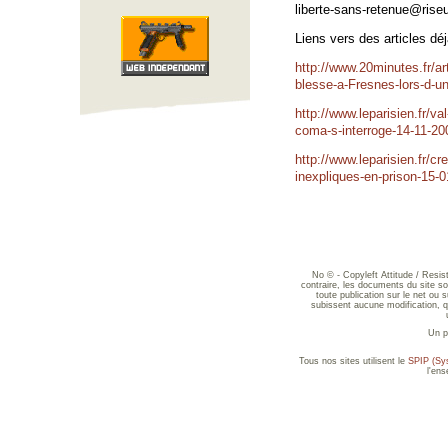
liberte-sans-retenue@rise
Liens vers des articles dé
http://www.20minutes.fr/a
blesse-a-Fresnes-lors-d-un
http://www.leparisien.fr/va
coma-s-interroge-14-11-2
http://www.leparisien.fr/c
inexpliques-en-prison-15-
No © - Copyleft Attitude / Resi
contraire, les documents du site sont
toute publication sur le net ou 
subissent aucune modification, qu
Un p
Tous nos sites utilisent le
SPIP (Sys
l'en