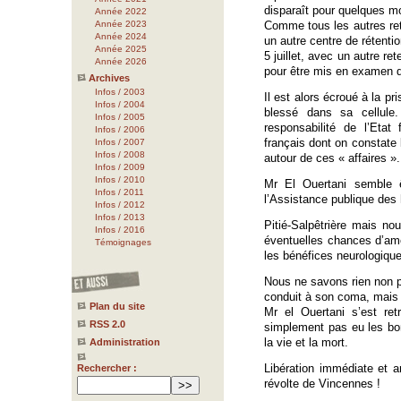
disparaît pour quelques m
Année 2022
Année 2023
Comme tous les autres ret
Année 2024
un autre centre de rétenti
Année 2025
5 juillet, avec un autre re
Année 2026
pour être mis en examen d
Archives
Infos / 2003
Il est alors écroué à la p
Infos / 2004
blessé dans sa cellule
Infos / 2005
responsabilité de l’Etat
Infos / 2006
français dont on constat
Infos / 2007
Infos / 2008
autour de ces « affaires ».
Infos / 2009
Infos / 2010
Mr El Ouertani semble êt
Infos / 2011
l’Assistance publique des h
Infos / 2012
Infos / 2013
Pitié-Salpêtrière mais n
Infos / 2016
éventuelles chances d’amél
Témoignages
les bénéfices neurologique
Nous ne savons rien non pl
conduit à son coma, mais l
Plan du site
Mr el Ouertani s’est ret
RSS 2.0
simplement pas eu les bons
la vie et la mort.
Administration
Libération immédiate et a
Rechercher :
révolte de Vincennes !