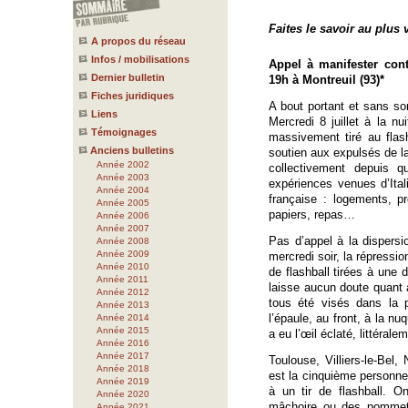
Faites le savoir au plus
A propos du réseau
Infos / mobilisations
Appel à manifester contr
Dernier bulletin
19h à Montreuil (93)*
Fiches juridiques
A bout portant et sans s
Liens
Mercredi 8 juillet à la nu
Témoignages
massivement tiré au flas
Anciens bulletins
soutien aux expulsés de l
Année 2002
collectivement depuis q
Année 2003
expériences venues d’Itali
Année 2004
française : logements, p
Année 2005
papiers, repas…
Année 2006
Année 2007
Pas d’appel à la dispers
Année 2008
Année 2009
mercredi soir, la répressi
Année 2010
de flashball tirées à une 
Année 2011
laisse aucun doute quant a
Année 2012
tous été visés dans la p
Année 2013
l’épaule, au front, à la nu
Année 2014
Année 2015
a eu l’œil éclaté, littéralem
Année 2016
Année 2017
Toulouse, Villiers-le-Bel
Année 2018
est la cinquième personne 
Année 2019
à un tir de flashball. 
Année 2020
mâchoire ou des pommett
Année 2021