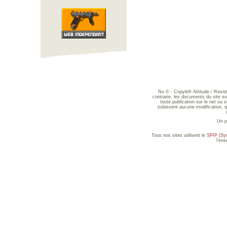
No © - Copyleft Attitude / Resi
contraire, les documents du site sont
toute publication sur le net ou 
subissent aucune modification, qu
Un p
Tous nos sites utilisent le
SPIP (Sys
l'en