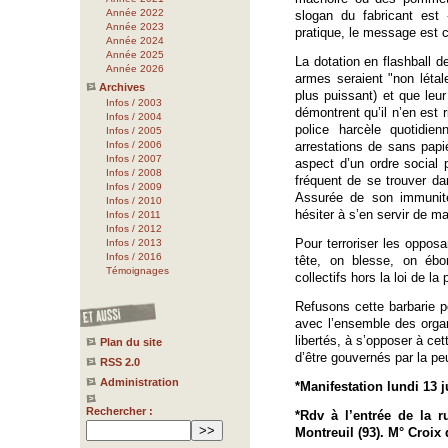
Année 2022
slogan du fabricant est
Année 2023
pratique, le message est c
Année 2024
Année 2025
La dotation en flashball d
Année 2026
armes seraient "non létale
Archives
plus puissant) et que leu
Infos / 2003
démontrent qu’il n’en est r
Infos / 2004
police harcèle quotidie
Infos / 2005
Infos / 2006
arrestations de sans papie
Infos / 2007
aspect d’un ordre social p
Infos / 2008
fréquent de se trouver dan
Infos / 2009
Assurée de son immunité,
Infos / 2010
hésiter à s’en servir de 
Infos / 2011
Infos / 2012
Pour terroriser les opposa
Infos / 2013
Infos / 2016
tête, on blesse, on ébo
Témoignages
collectifs hors la loi de la
Refusons cette barbarie p
avec l’ensemble des organ
libertés, à s’opposer à cet
Plan du site
d’être gouvernés par la peu
RSS 2.0
Administration
*Manifestation lundi 13 ju
Rechercher :
*Rdv à l’entrée de la r
Montreuil (93). M° Croix