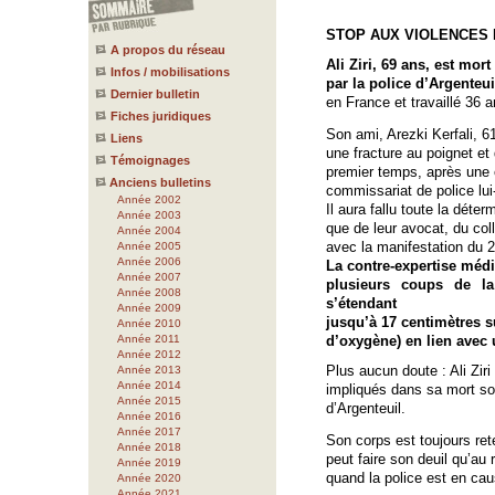
STOP AUX VIOLENCES 
A propos du réseau
Ali Ziri, 69 ans, est mort
Infos / mobilisations
par la police d’Argenteui
Dernier bulletin
en France et travaillé 36
Fiches juridiques
Son ami, Arezki Kerfali, 6
Liens
une fracture au poignet e
Témoignages
premier temps, après une 
Anciens bulletins
commissariat de police lui
Année 2002
Il aura fallu toute la déte
Année 2003
que de leur avocat, du colle
Année 2004
avec la manifestation du 2
Année 2005
Année 2006
La contre-expertise médi
Année 2007
plusieurs coups de la
Année 2008
s’étendant
Année 2009
jusqu’à 17 centimètres s
Année 2010
Année 2011
d’oxygène) en lien avec
Année 2012
Plus aucun doute : Ali Ziri 
Année 2013
Année 2014
impliqués dans sa mort so
Année 2015
d’Argenteuil.
Année 2016
Année 2017
Son corps est toujours ret
Année 2018
peut faire son deuil qu’au 
Année 2019
quand la police est en cau
Année 2020
Année 2021