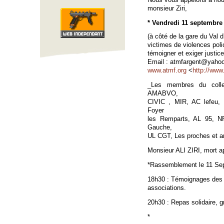
monsieur Ziri,
* Vendredi 11 septembre 
(à côté de la gare du Val d
victimes de violences polic
témoigner et exiger justic
Email : atmfargent@yahoo
www.atmf.org
<
http://www
_Les membres du collec
AMABVO,
CIVIC , MIR, AC lefeu,
Foyer
les Remparts, AL 95, N
Gauche,
UL CGT, Les proches et am
Monsieur ALI ZIRI, mort ap
*Rassemblement le 11 Sept
18h30 : Témoignages des v
associations.
20h30 : Repas solidaire, gr
*