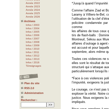
*Jusqu’à quand l’impunité 
Année 2022
Année 2023
Année 2024
Comme l’affaire Ziad et Bo
Année 2025
Laramy à Villiers-le-Bel, 
Année 2026
l’utilisation de la clef d‘é
Archives
policière condamnée par
Infos / 2003
comme
Infos / 2004
les affaires de tous ceux q
Infos / 2005
tirs de flash-balls : Domin
Infos / 2006
Infos / 2007
Montreuil, Sékou aux Mure
Infos / 2008
affaires d’outrage à agent
Infos / 2009
est accusé et pour laquelle
Infos / 2010
septembre, alors même que 
Infos / 2011
Infos / 2012
Toutes ces violences ne s
Infos / 2013
Infos / 2016
elles sont le résultat de 
Témoignages
structuré qui s’attaque aux
particulièrement lorsqu’ils
*Face à ces violences poli
l’impunité, exigeons la just
Plan du site
RSS 2.0
Le courage, ce n’est pas ta
Administration
exploser la vérité. Notre c
justice. Nous exigeons la
Rechercher :
impliqués.
Nous vous appelons à nous