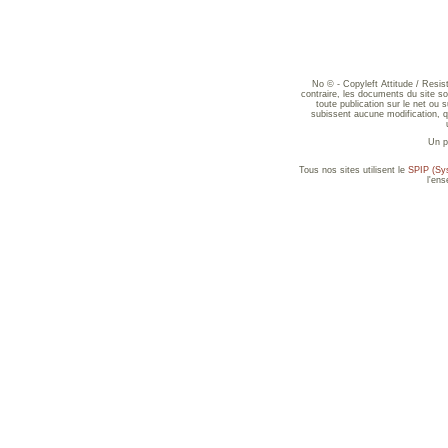
No © - Copyleft Attitude / Resi
contraire, les documents du site sont
toute publication sur le net ou 
subissent aucune modification, qu
Un p
Tous nos sites utilisent le
SPIP (Sys
l'en