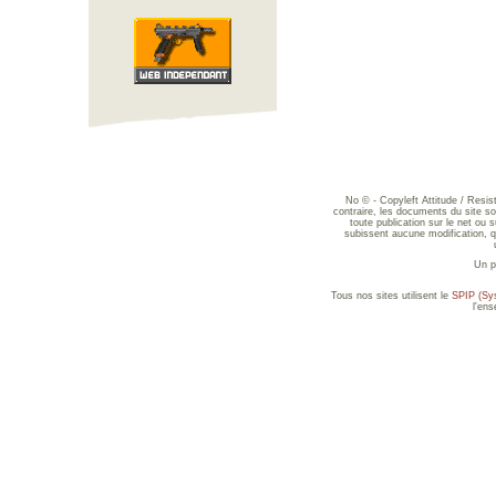
No © - Copyleft Attitude / Resi
contraire, les documents du site sont
toute publication sur le net ou 
subissent aucune modification, qu
Un p
Tous nos sites utilisent le
SPIP (Sys
l'en