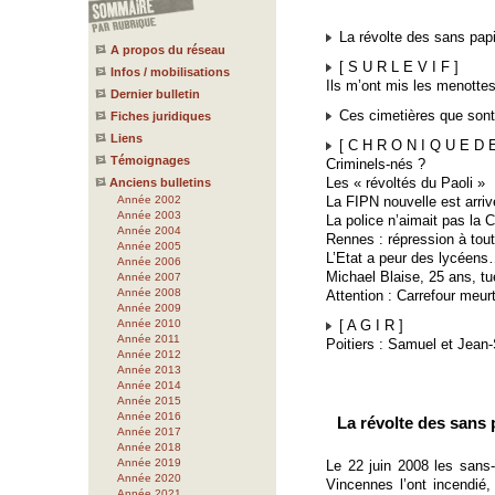
La révolte des sans pap
A propos du réseau
[ S U R L E V I F ]
Infos / mobilisations
Ils m’ont mis les menottes
Dernier bulletin
Ces cimetières que sont 
Fiches juridiques
Liens
[ C H R O N I Q U E D E 
Témoignages
Criminels-nés ?
Les « révoltés du Paoli »
Anciens bulletins
Année 2002
La FIPN nouvelle est arriv
Année 2003
La police n’aimait pas la 
Année 2004
Rennes : répression à tou
Année 2005
L’Etat a peur des lycéen
Année 2006
Michael Blaise, 25 ans, tu
Année 2007
Année 2008
Attention : Carrefour meurt
Année 2009
Année 2010
[ A G I R ]
Année 2011
Poitiers : Samuel et Jea
Année 2012
Année 2013
Année 2014
Année 2015
Année 2016
La révolte des sans
Année 2017
Année 2018
Année 2019
Le 22 juin 2008 les sans
Année 2020
Vincennes l’ont incendié,
Année 2021