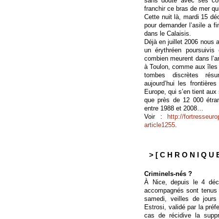
sans doute avec ses co
franchir ce bras de mer q
Cette nuit là, mardi 15 d
pour demander l’asile a f
dans le Calaisis.
Déjà en juillet 2006 nous 
un érythréen poursuivis
combien meurent dans l’an
à Toulon, comme aux îles
tombes discrètes résu
aujourd’hui les frontière
Europe, qui s’en tient aux
que près de 12 000 étran
entre 1988 et 2008…
Voir :
http://fortresseur
article1255
.
> [ C H R O N I Q U E
Criminels-nés ?
À Nice, depuis le 4 dé
accompagnés sont tenus d
samedi, veilles de jours
Estrosi, validé par la préf
cas de récidive la supp