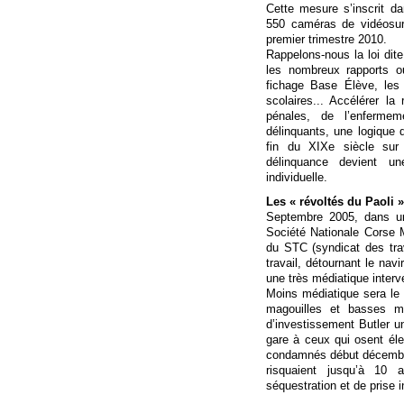
Cette mesure s’inscrit da
550 caméras de vidéosurv
premier trimestre 2010.
Rappelons-nous la loi dit
les nombreux rapports ou
fichage Base Élève, les 
scolaires... Accélérer la
pénales, de l’enfermem
délinquants, une logique 
fin du XIXe siècle sur 
délinquance devient un
individuelle.
Les « révoltés du Paoli »
Septembre 2005, dans un 
Société Nationale Corse 
du STC (syndicat des trava
travail, détournant le nav
une très médiatique interv
Moins médiatique sera le s
magouilles et basses m
d’investissement Butler u
gare à ceux qui osent éle
condamnés début décembre 
risquaient jusqu’à 10 
séquestration et de pris