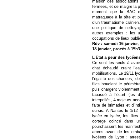
maison des associations o
fermées, et ce malgré la pr
moment que la BAC choi
matraquage à la tête et po
d’un traumatisme crânien. 
une politique de nettoy
autres exemples : les u
occupations de lieux publi
Rdv : samedi 16 janvier,
18 janvier, procès à 15h3
L’Etat a peur des lycée
Ce sont les seuls à avoir
chat échaudé craint l’ea
mobilisations. Le 19/11 ly
l’égalité des chances, d
flics bouclent le périmèt
puis chargent violemment 
tabassé à l’écart (les 
interpellés, 4 majeurs a
faite de brimades et d’in
sursis. A Nantes le 1/12
lycée en lycée, les flics 
cortège coincé dans un
pourchassent les manifesta
arbres avant de les emba
lycéens de Lyon : arres