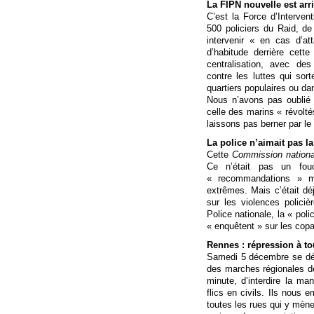
La FIPN nouvelle est arri
C’est la Force d’Interven
500 policiers du Raid, 
intervenir « en cas d’a
d’habitude derrière cett
centralisation, avec des
contre les luttes qui sort
quartiers populaires ou dan
Nous n’avons pas oublié 
celle des marins « révolt
laissons pas berner par le 
La police n’aimait pas l
Cette
Commission national
Ce n’était pas un foud
« recommandations » mê
extrêmes. Mais c’était dé
sur les violences policiè
Police nationale, la « pol
« enquêtent » sur les copa
Rennes : répression à to
Samedi 5 décembre se dér
des marches régionales d
minute, d’interdire la m
flics en civils. Ils nous 
toutes les rues qui y mènen