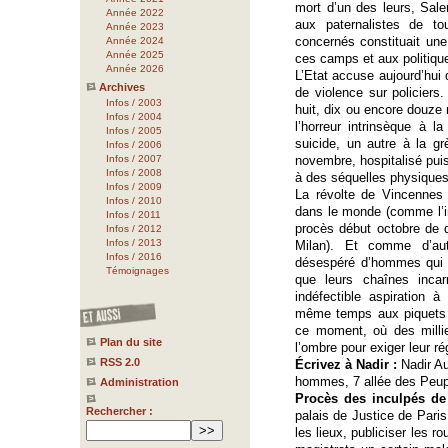
mort d’un des leurs, Sal
Année 2022
aux paternalistes de tou
Année 2023
concernés constituait une
Année 2024
Année 2025
ces camps et aux politiqu
Année 2026
L’Etat accuse aujourd’hui 
Archives
de violence sur policiers
Infos / 2003
huit, dix ou encore douze
Infos / 2004
l’horreur intrinsèque à
Infos / 2005
suicide, un autre à la g
Infos / 2006
Infos / 2007
novembre, hospitalisé puis 
Infos / 2008
à des séquelles physiques 
Infos / 2009
La révolte de Vincennes
Infos / 2010
dans le monde (comme l’i
Infos / 2011
procès début octobre de q
Infos / 2012
Infos / 2013
Milan). Et comme d’aut
Infos / 2016
désespéré d’hommes qui n
Témoignages
que leurs chaînes incar
indéfectible aspiration 
même temps aux piquets d
ce moment, où des millie
Plan du site
l’ombre pour exiger leur ré
RSS 2.0
Écrivez à Nadir :
Nadir Au
hommes, 7 allée des Peupl
Administration
Procès des inculpés de 
Rechercher :
palais de Justice de Paris,
les lieux, publiciser les 