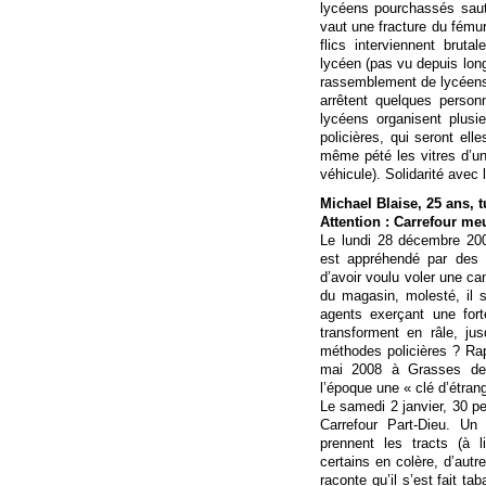
lycéens pourchassés saut
vaut une fracture du fémur
flics interviennent brut
lycéen (pas vu depuis lon
rassemblement de lycéens 
arrêtent quelques person
lycéens organisent plusi
policières, qui seront ell
même pété les vitres d’un
véhicule). Solidarité avec 
Michael Blaise, 25 ans, 
Attention : Carrefour meu
Le lundi 28 décembre 200
est appréhendé par des 
d’avoir voulu voler une ca
du magasin, molesté, il s
agents exerçant une fort
transforment en râle, j
méthodes policières ? Ra
mai 2008 à Grasses de l
l’époque une « clé d’étran
Le samedi 2 janvier, 30 p
Carrefour Part-Dieu. Un
prennent les tracts (à 
certains en colère, d’autre
raconte qu’il s’est fait t