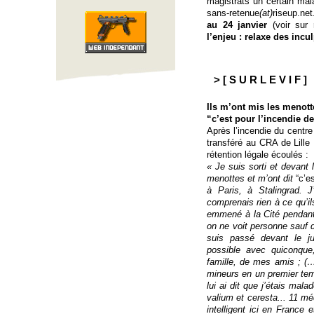
magistrats un certain mal
sans-retenue
(at)
riseup.ne
au 24 janvier
(voir sur r
l’enjeu : relaxe des incul
> [ S U R L E V I F ]
Ils m’ont mis les menott
“c’est pour l’incendie d
Après l’incendie du centre
transféré au CRA de Lille 
rétention légale écoulés :
« Je suis sorti et devant l
menottes et m’ont dit
“c’e
à Paris, à Stalingrad. 
comprenais rien à ce qu’ils
emmené à la Cité pendant l
on ne voit personne sauf 
suis passé devant le ju
possible avec quiconque
famille, de mes amis ; (
mineurs en un premier temp
lui ai dit que j’étais mal
valium et ceresta... 11 mé
intelligent ici en France 