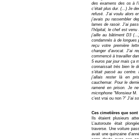
des examens des os à l’h
c’était plus dur. (…) Je de
refusé. J’ai voulu alors e
j’avais pu rassembler de
lames de rasoir. J’ai pass
l’hôpital, le chef est venu 
j’aille au bâtiment D3 (…
condamnés à de longues pei
reçu votre première lettre
changer d’avocat. J’ai re
commencé à travailler dans 
5 euros par jour mais ça me
connaissait très bien le 
s’était passé au centre.
j’allais rester là en pr
cauchemar. Pour le dernie
ramené en prison. Je ne 
microphone
“Monsieur M. p
c’est vrai ou non ?”
J’ai so
Ces cimetières que sont 
Ils étaient plusieurs atte
L’autoroute était plong
traverse. Une voiture passe
avait une quinzaine d’année