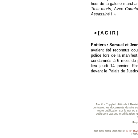
hors de la galerie marcha
Trois morts, Avec Carrefou
Assassiné ! ».
> [ A G I R ]
Poitiers : Samuel et Je
avaient été reconnus cou
police lors de la manifest
condamnés à 6 mois de p
lieu jeudi 14 janvier. R
devant le Palais de Justic
No © - Copyleft Attitude / Resi
contraire, les documents du site sont
toute publication sur le net ou 
subissent aucune modification, qu
Un p
Tous nos sites utilisent le
SPIP (Sys
l'en