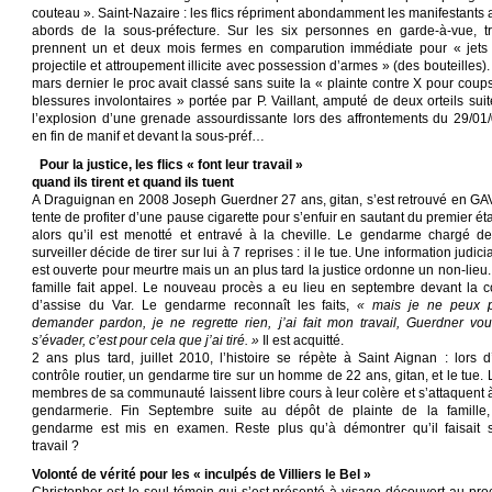
couteau ». Saint-Nazaire : les flics répriment abondamment les manifestants 
abords de la sous-préfecture. Sur les six personnes en garde-à-vue, tr
prennent un et deux mois fermes en comparution immédiate pour « jets
projectile et attroupement illicite avec possession d’armes » (des bouteilles)
mars dernier le proc avait classé sans suite la « plainte contre X pour coups
blessures involontaires » portée par P. Vaillant, amputé de deux orteils suit
l’explosion d’une grenade assourdissante lors des affrontements du 29/01/
en fin de manif et devant la sous-préf…
Pour la justice, les flics « font leur travail »
quand ils tirent et quand ils tuent
A Draguignan en 2008 Joseph Guerdner 27 ans, gitan, s’est retrouvé en GAV,
tente de profiter d’une pause cigarette pour s’enfuir en sautant du premier ét
alors qu’il est menotté et entravé à la cheville. Le gendarme chargé de
surveiller décide de tirer sur lui à 7 reprises : il le tue. Une information judici
est ouverte pour meurtre mais un an plus tard la justice ordonne un non-lieu.
famille fait appel. Le nouveau procès a eu lieu en septembre devant la c
d’assise du Var. Le gendarme reconnaît les faits,
« mais je ne peux 
demander pardon, je ne regrette rien, j’ai fait mon travail, Guerdner voul
s’évader, c’est pour cela que j’ai tiré. »
Il est acquitté.
2 ans plus tard, juillet 2010, l’histoire se répète à Saint Aignan : lors d
contrôle routier, un gendarme tire sur un homme de 22 ans, gitan, et le tue. 
membres de sa communauté laissent libre cours à leur colère et s’attaquent à
gendarmerie. Fin Septembre suite au dépôt de plainte de la famille,
gendarme est mis en examen. Reste plus qu’à démontrer qu’il faisait 
travail ?
Volonté de vérité pour les « inculpés de Villiers le Bel »