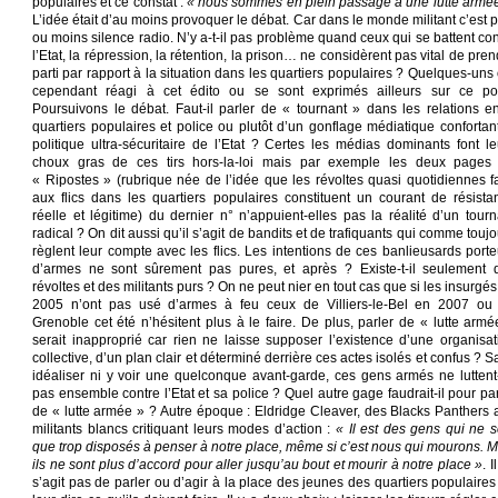
populaires et ce constat :
« nous sommes en plein passage à une lutte armé
L’idée était d’au moins provoquer le débat. Car dans le monde militant c’est p
ou moins silence radio. N’y a-t-il pas problème quand ceux qui se battent con
l’Etat, la répression, la rétention, la prison… ne considèrent pas vital de pre
parti par rapport à la situation dans les quartiers populaires ? Quelques-uns 
cependant réagi à cet édito ou se sont exprimés ailleurs sur ce poi
Poursuivons le débat. Faut-il parler de « tournant » dans les relations en
quartiers populaires et police ou plutôt d’un gonflage médiatique confortant
politique ultra-sécuritaire de l’Etat ? Certes les médias dominants font le
choux gras de ces tirs hors-la-loi mais par exemple les deux pages
« Ripostes » (rubrique née de l’idée que les révoltes quasi quotidiennes f
aux flics dans les quartiers populaires constituent un courant de résista
réelle et légitime) du dernier n° n’appuient-elles pas la réalité d’un tourn
radical ? On dit aussi qu’il s’agit de bandits et de trafiquants qui comme touj
règlent leur compte avec les flics. Les intentions de ces banlieusards porte
d’armes ne sont sûrement pas pures, et après ? Existe-t-il seulement 
révoltes et des militants purs ? On ne peut nier en tout cas que si les insurgé
2005 n’ont pas usé d’armes à feu ceux de Villiers-le-Bel en 2007 ou
Grenoble cet été n’hésitent plus à le faire. De plus, parler de « lutte armé
serait inapproprié car rien ne laisse supposer l’existence d’une organisat
collective, d’un plan clair et déterminé derrière ces actes isolés et confus ? 
idéaliser ni y voir une quelconque avant-garde, ces gens armés ne luttent-t
pas ensemble contre l’Etat et sa police ? Quel autre gage faudrait-il pour par
de « lutte armée » ? Autre époque : Eldridge Cleaver, des Blacks Panthers 
militants blancs critiquant leurs modes d’action :
« Il est des gens qui ne s
que trop disposés à penser à notre place, même si c’est nous qui mourons. M
ils ne sont plus d’accord pour aller jusqu’au bout et mourir à notre place »
. I
s’agit pas de parler ou d’agir à la place des jeunes des quartiers populaires