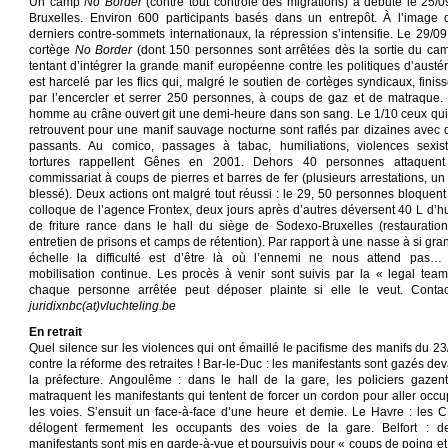
Un camp
No Border
(contre tout contrôle des migrations) a débuté le 25/0
Bruxelles. Environ 600 participants basés dans un entrepôt. À l’image 
derniers contre-sommets internationaux, la répression s’intensifie. Le 29/09,
cortège
No Border
(dont 150 personnes sont arrêtées dès la sortie du cam
tentant d’intégrer la grande manif européenne contre les politiques d’austéri
est harcelé par les flics qui, malgré le soutien de cortèges syndicaux, finiss
par l’encercler et serrer 250 personnes, à coups de gaz et de matraque.
homme au crâne ouvert git une demi-heure dans son sang. Le 1/10 ceux qui
retrouvent pour une manif sauvage nocturne sont raflés par dizaines avec 
passants. Au comico, passages à tabac, humiliations, violences sexist
tortures rappellent Gênes en 2001. Dehors 40 personnes attaquent
commissariat à coups de pierres et barres de fer (plusieurs arrestations, un f
blessé). Deux actions ont malgré tout réussi : le 29, 50 personnes bloquent
colloque de l’agence Frontex, deux jours après d’autres déversent 40 L d’hu
de friture rance dans le hall du siège de Sodexo-Bruxelles (restauration
entretien de prisons et camps de rétention). Par rapport à une nasse à si gra
échelle la difficulté est d’être là où l’ennemi ne nous attend pas…
mobilisation continue. Les procès à venir sont suivis par la « legal team
chaque personne arrêtée peut déposer plainte si elle le veut. Contac
juridixnbc(at)vluchteling.be
En retrait
Quel silence sur les violences qui ont émaillé le pacifisme des manifs du 23
contre la réforme des retraites ! Bar-le-Duc : les manifestants sont gazés dev
la préfecture. Angoulême : dans le hall de la gare, les policiers gazent
matraquent les manifestants qui tentent de forcer un cordon pour aller occu
les voies. S’ensuit un face-à-face d’une heure et demie. Le Havre : les 
délogent fermement les occupants des voies de la gare. Belfort : d
manifestants sont mis en garde-à-vue et poursuivis pour « coups de poing et