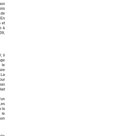
aux
ois
 de
. En
 et
e à
09,
 il
age
 le
aire
 La
our
pas
ait
’un
Les
 la
 le
son