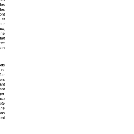
cès
des
 les
ont
 et
our
ux,
 une
tait
ute
son
rts
us-
uir
ers
tant
ant
er.
nce
site
nne
ans
ent