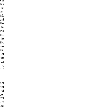
9 à
des
 le
p),
té,
ent
 Un
 se
des
es,
 le
lic
 un
ile
 et
nde
 La
 »,
t :
/09
ant
 et
per
CRS
eux
 de