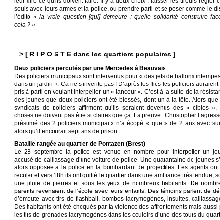
leur dire ce qu’ils doivent faire. Il y a deux choix : laisser les tireurs régler 
seuls avec leurs armes et la police, ou prendre parti et se poser comme le dis
l’édito
« la vraie question [qui] demeure : quelle solidarité construire fac
cela ? »
> [ R I P O S T E dans les quartiers populaires ]
Deux policiers percutés par une Mercedes à Beauvais
Des policiers municipaux sont intervenus pour « des jets de ballons intempest
dans un jardin ». Ca ne s’invente pas ! D’après les flics les policiers auraient
pris à parti en voulant interpeller un « lanceur ». C’est à la suite de la résist
des jeunes que deux policiers ont été blessés, dont un à la tête. Alors que 
syndicats de policiers affirment qu’ils seraient devenus des « cibles », 
choses ne doivent pas être si claires que ça. La preuve : Christopher l’agress
présumé des 2 policiers municipaux n’a écopé « que » de 2 ans avec sur
alors qu’il encourait sept ans de prison.
Bataille rangée au quartier de Pontazen (Brest)
Le 28 septembre la police est venue en nombre pour interpeller un je
accusé de caillassage d’une voiture de police. Une quarantaine de jeunes s’
alors opposée à la police en la bombardant de projectiles. Les agents ont
reculer et vers 18h ils ont quitté le quartier dans une ambiance très tendue, 
une pluie de pierres et sous les yeux de nombreux habitants. De nombr
parents revenaient de l’école avec leurs enfants. Des témoins parlent de dé
d’émeute avec tirs de flashball, bombes lacrymogènes, insultes, caillassa
Des habitants ont été choqués par la violence des affrontements mais aussi 
les tirs de grenades lacrymogènes dans les couloirs d’une des tours du quarti