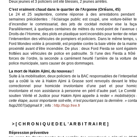
Deux jeunes et 3 policiers ont été blessés, 2 jeunes arrêtés.
C’est vraiment chaud dans le quartier de l’Argonne (Orléans, 45)
Le 24 et 25 septembre, comme réponse à des arrestations pendant 
semaines précédentes : l’éclairage public est coupé, une voiture-bélier te
d’incendier le commissariat, des jets de cocktail molotov vise la faça
Parallèlement, à quelques centaines de mètres du rond-point de l’avenue 
Droits-de-l’Homme, des plots en plastique sont incendiés pour tenter de retar
l’intervention des véhicules de pompiers et policiers. Dans le même temps, 
Ford Mondeo volée à proximité, est projetée contre la baie vitrée de la mairie
proximité avant d’être incendiée. De plus : deux Ford Fiesta se sont égalem
frottées aux véhicules de police en patrouille. Si l’une des Fiesta a frôlé 
forces de l’ordre, la seconde a carrément heurté l’arrière de la voiture de
police municipale, sans causer de gros dommages.
La mort de Hakim Ajimi, du nouveau !
Suite à la mobilisation, deux policiers de la BAC responsables de l’interpella
qui a coûté la vie à Hakim Ajimi à Grasse sont renvoyés devant le tribu
correctionnel pour homicide involontaire d’une part et pour homic
involontaire et non assistance à personne en péril d’autre part. Le Comité
soutien Vérité et Justice pour Hakim Ajimi appelle à rester
« mobilisé(e)s 
cette étape, aussi importante soit-elle, n’est pourtant pas la dernière. »
contac
fsqp2007(at)gmail.fr
; info :
http://fsqp.free.fr
> [ C H R O N I Q U E D E L ’ A R B I T R A I R E ]
Répression préventive