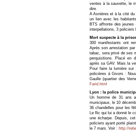
ventes à la sauvette, le 
dire.
A Asnières et à la cité du 
un lien avec les habitant
BTS affronte des jeunes d
interpellations, 3 policiers
Mort suspecte à la pris
300 manifestants ont re
Après son arrestation par 
tabac, sera privé de ses
perquisitions. Placé en d
après sa GAV. Mais la ve
Pour faire la lumière sur 
policières à Givors : Nou
Gaulle (quartier des Vern
Farid.html
Lyon : la police municipa
Un homme de 31 ans a é
municipaux, le 10 décembr
36 chandelles pour les fêt
Le flic qui lui a donné le
une écharpe. Depuis, cet
policiers ayant porté plain
le 7 mars. Voir :
http://reb