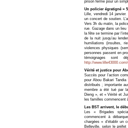
prison ferme pour un simp
Un policier égratigné = 5
Lille, vendredi 14 janvier
un concert de soutien. L’a
Vers 3h du matin, la police
rue. Gazage dans un lieu f
la fête se termine par l’in
de la nuit jusqu’au lend
humiliations (insultes, 
violences physiques (ser
personnes passent en proc
témoignages sont dé
http://www.lille43000.com
Vérité et justice pour A
Succès pour l’action com
pour Abou Bakari Tandia 
distribués ; importante a
membre a été tué par la 
Dieng », et « Vérité et 
les familles commencent à
Les BST arrivent, le déb
Les « Brigades spéci
commencent à débarquer 
chargées « d’établir un c
Belleville, selon le préf