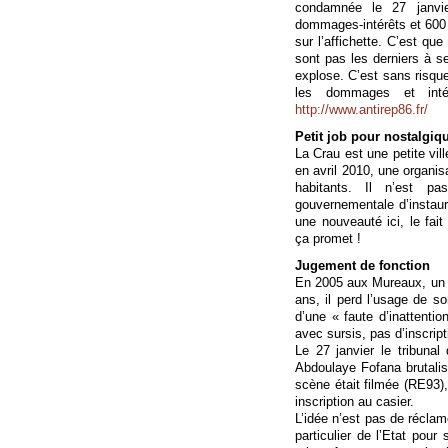
condamnée le 27 janvi
dommages-intérêts et 600 
sur l’affichette. C’est qu
sont pas les derniers à se 
explose. C’est sans risque 
les dommages et inté
http://www.antirep86.fr/
Petit job pour nostalgiq
La Crau est une petite vi
en avril 2010, une organis
habitants. Il n’est p
gouvernementale d’instau
une nouveauté ici, le fai
ça promet !
Jugement de fonction
En 2005 aux Mureaux, un po
ans, il perd l’usage de so
d’une « faute d’inattentio
avec sursis, pas d’inscript
Le 27 janvier le tribunal
Abdoulaye Fofana brutalisé
scène était filmée (RE93),
inscription au casier.
L’idée n’est pas de réclam
particulier de l’Etat pour