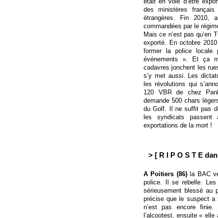
était en voie d’être expor
des ministères français 
étrangères. Fin 2010, 
commandées par le régime t
Mais ce n’est pas qu’en Tun
exporté. En octobre 2010
former la police locale
événements ». Et ça m
cadavres jonchent les rues
s’y met aussi. Les dicta
les révolutions qui s’an
120 VBR de chez Panhar
demande 500 chars légers
du Golf. Il ne suffit pas 
les syndicats passent 
exportations de la mort !
> [ R I P O S T E dan
A Poitiers (86)
la BAC veu
police. Il se rebelle. L
sérieusement blessé au p
précise que le suspect a l
n’est pas encore finie.
l’alcootest, ensuite « ell