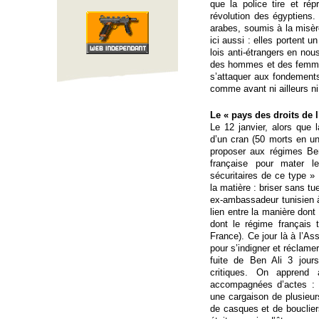
que la police tire et ré
révolution des égyptiens.
arabes, soumis à la misère 
ici aussi : elles portent
lois anti-étrangers en nou
des hommes et des femmes 
s’attaquer aux fondement
comme avant ni ailleurs ni 
Le « pays des droits de 
Le 12 janvier, alors que 
d’un cran (50 morts en u
proposer aux régimes Ben 
française pour mater le
sécuritaires de ce type » 
la matière : briser sans t
ex-ambassadeur tunisien à
lien entre la manière dont 
dont le régime français t
France). Ce jour là à l’A
pour s’indigner et réclame
fuite de Ben Ali 3 jours
critiques. On apprend
accompagnées d’actes : l
une cargaison de plusieu
de casques et de bouclie