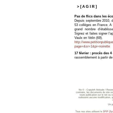
> [ A G I R ]
Pas de flics dans les éco
Depuis septembre 2010, des
53 collèges en France. A l
grand nombre d’établiss
Signez et faites signer l’
Vaulx en Velin (69).
http://www.petitionpubliqu
page=&sr=1&pi=noirette
17 février : procès des 4
rassemblement à partir de 
No © - Copyleft Attitude / Resi
contraire, les documents du site sont
toute publication sur le net ou 
subissent aucune modification, qu
Un p
Tous nos sites utilisent le
SPIP (Sys