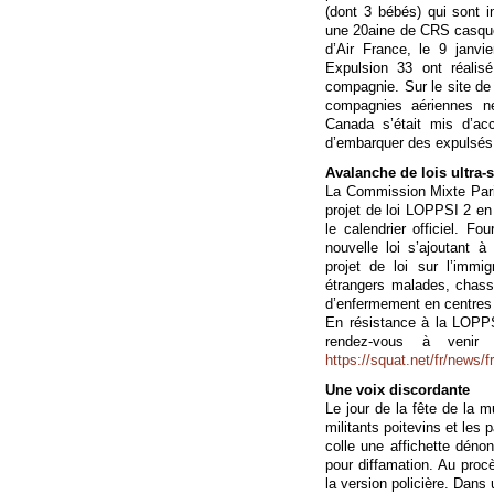
(dont 3 bébés) qui sont 
une 20aine de CRS casqués
d’Air France, le 9 janvi
Expulsion 33 ont réalis
compagnie. Sur le site de
compagnies aériennes n
Canada s’était mis d’acc
d’embarquer des expulsés
Avalanche de lois ultra-s
La Commission Mixte Parit
projet de loi LOPPSI 2 en 
le calendrier officiel. Fou
nouvelle loi s’ajoutant à 
projet de loi sur l’immi
étrangers malades, chass
d’enfermement en centres 
En résistance à la LOPPSI
rendez-vous à venir 
https://squat.net/fr/news/
Une voix discordante
Le jour de la fête de la m
militants poitevins et les
colle une affichette déno
pour diffamation. Au pro
la version policière. Dans