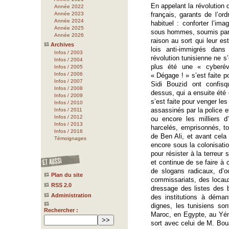
En appelant la révolution 
Année 2022
Année 2023
français, garants de l’ordr
Année 2024
habituel : conforter l’i
Année 2025
sous hommes, soumis par na
Année 2026
raison au sort qui leur es
Archives
lois anti-immigrés dan
Infos / 2003
révolution tunisienne ne s
Infos / 2004
plus été une « cyberévo
Infos / 2005
Infos / 2006
« Dégage ! » s’est faite 
Infos / 2007
Sidi Bouzid ont confis
Infos / 2008
dessus, qui a ensuite été 
Infos / 2009
s’est faite pour venger le
Infos / 2010
assassinés par la police e
Infos / 2011
Infos / 2012
ou encore les milliers 
Infos / 2013
harcelés, emprisonnés, to
Infos / 2016
de Ben Ali, et avant cela
Témoignages
encore sous la colonisatio
pour résister à la terreur 
et continue de se faire à 
de slogans radicaux, d’o
Plan du site
commissariats, des locaux
RSS 2.0
dressage des listes des 
Administration
des institutions à démant
dignes, les tunisiens so
Rechercher :
Maroc, en Egypte, au Yé
sort avec celui de M. Boua