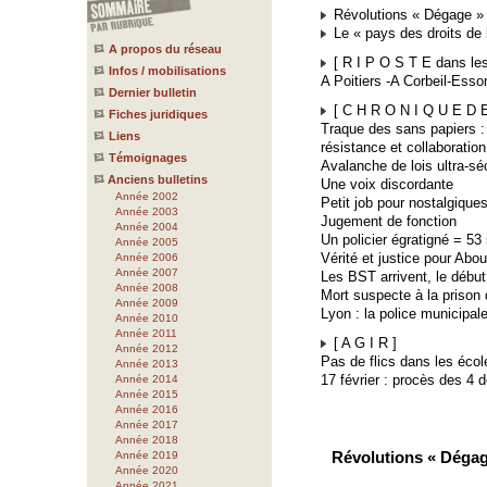
Révolutions « Dégage » 
Le « pays des droits de 
A propos du réseau
[ R I P O S T E dans les 
Infos / mobilisations
A Poitiers -A Corbeil-Ess
Dernier bulletin
[ C H R O N I Q U E D E 
Fiches juridiques
Traque des sans papiers :
Liens
résistance et collaboratio
Témoignages
Avalanche de lois ultra-séc
Anciens bulletins
Une voix discordante
Année 2002
Petit job pour nostalgique
Année 2003
Jugement de fonction
Année 2004
Un policier égratigné = 53 
Année 2005
Vérité et justice pour Abo
Année 2006
Année 2007
Les BST arrivent, le début
Année 2008
Mort suspecte à la prison
Année 2009
Lyon : la police municipale
Année 2010
Année 2011
[ A G I R ]
Année 2012
Pas de flics dans les écol
Année 2013
17 février : procès des 4 
Année 2014
Année 2015
Année 2016
Année 2017
Année 2018
Révolutions « Dégag
Année 2019
Année 2020
Année 2021