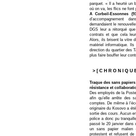
parquet. « Il a heurté un 
où on va, les flics ne font
A Corbeil-Essonnes (91
d’accompagnement dan
demandaient le renouvelle
DGS leur a rétorqué que 
contrats et que cela leu
Alors, ils brisent la vitr
matériel informatique. Ils
direction du quartier des T
plus faire bouffer leur con
> [ C H R O N I Q U E
Traque des sans papiers 
résistance et collaborati
Des employés de la Poste 
afin qu’elle arrête des s
comptes. De même à l’écol
originaire du Kosovo a été
sortie des cours. Aucun en
police a donc pu tranquill
passé le 20 janvier dans
un sans papier malien 
protestent et refusent de