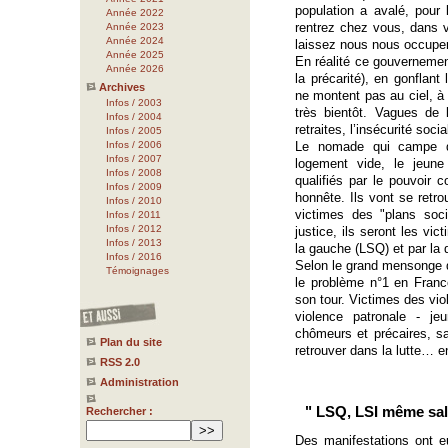
population a avalé, pour
Année 2022
rentrez chez vous, dans v
Année 2023
Année 2024
laissez nous nous occuper 
Année 2025
En réalité ce gouvernement
Année 2026
la précarité), en gonflant 
Archives
ne montent pas au ciel, à 
Infos / 2003
très bientôt. Vagues de 
Infos / 2004
retraites, l’insécurité soc
Infos / 2005
Infos / 2006
Le nomade qui campe d
Infos / 2007
logement vide, le jeune
Infos / 2008
qualifiés par le pouvoir 
Infos / 2009
honnête. Ils vont se retr
Infos / 2010
victimes des "plans so
Infos / 2011
Infos / 2012
justice, ils seront les vi
Infos / 2013
la gauche (LSQ) et par la d
Infos / 2016
Selon le grand mensonge
Témoignages
le problème n°1 en Franc
son tour. Victimes des viol
violence patronale - j
chômeurs et précaires, s
Plan du site
retrouver dans la lutte… 
RSS 2.0
Administration
" LSQ, LSI même sal
Rechercher :
Des manifestations ont e