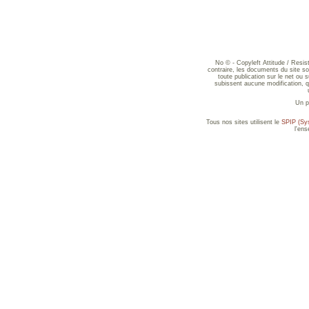
No © - Copyleft Attitude / Resi
contraire, les documents du site sont
toute publication sur le net ou 
subissent aucune modification, qu
Un p
Tous nos sites utilisent le
SPIP (Sys
l'en