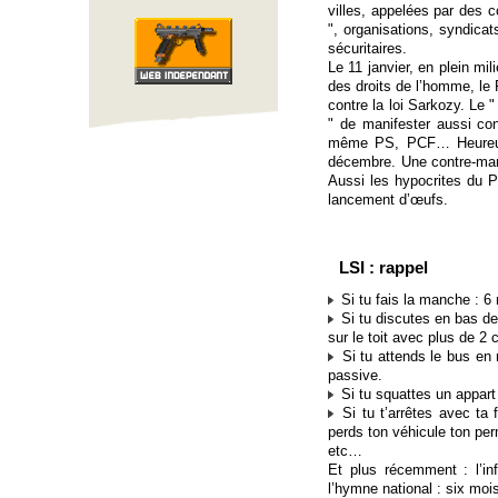
villes, appelées par des 
", organisations, syndicat
sécuritaires.
Le 11 janvier, en plein mil
des droits de l’homme, le 
contre la loi Sarkozy. Le "
" de manifester aussi con
même PS, PCF… Heureuse
décembre. Une contre-man
Aussi les hypocrites du P
lancement d’œufs.
LSI : rappel
Si tu fais la manche : 6
Si tu discutes en bas d
sur le toit avec plus de 2
Si tu attends le bus en 
passive.
Si tu squattes un appart
Si tu t’arrêtes avec ta f
perds ton véhicule ton pe
etc…
Et plus récemment : l’in
l’hymne national : six moi