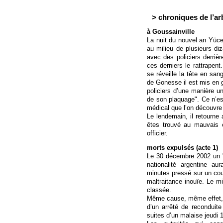
> chroniques de l’arb
à Goussainville
La nuit du nouvel an Yüce
au milieu de plusieurs d
avec des policiers derrièr
ces derniers le rattrapent
se réveille la tête en san
de Gonesse il est mis en g
policiers d’une manière un
de son plaquage". Ce n’est
médical que l’on découvre
Le lendemain, il retourne
êtes trouvé au mauvais 
officier.
morts expulsés (acte 1)
Le 30 décembre 2002 un "
nationalité argentine a
minutes pressé sur un cous
maltraitance inouïe. Le mi
classée.
Même cause, même effet, 
d’un arrêté de reconduite
suites d’un malaise jeudi 