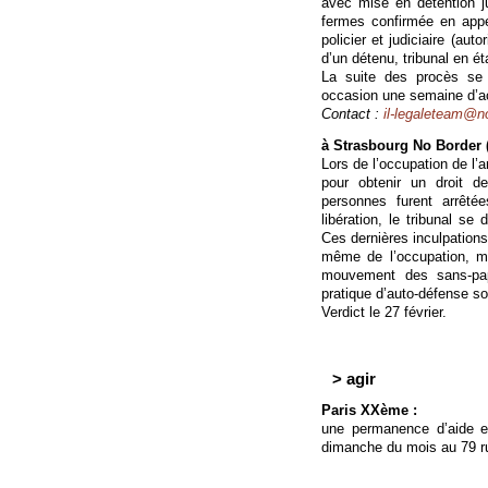
avec mise en détention j
fermes confirmée en appe
policier et judiciaire (aut
d’un détenu, tribunal en é
La suite des procès se 
occasion une semaine d’act
Contact :
il-legaleteam@n
à Strasbourg No Border (
Lors de l’occupation de l’
pour obtenir un droit de
personnes furent arrêté
libération, le tribunal se
Ces dernières inculpations
même de l’occupation, mo
mouvement des sans-pa
pratique d’auto-défense so
Verdict le 27 février.
> agir
Paris XXème :
une permanence d’aide et
dimanche du mois au 79 r