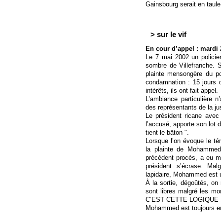
Gainsbourg serait en taule
> sur le vif
En cour d’appel : mardi 
Le 7 mai 2002 un polici
sombre de Villefranche. S
plainte mensongère du pol
condamnation : 15 jours 
intérêts, ils ont fait appel.
L’ambiance particulière n
des représentants de la ju
Le président ricane avec
l’accusé, apporte son lot d
tient le bâton ".
Lorsque l’on évoque le tém
la plainte de Mohammed
précédent procès, a eu mo
président s’écrase. Malg
lapidaire, Mohammed est 
À la sortie, dégoûtés, o
sont libres malgré les m
C’EST CETTE LOGIQUE 
Mohammed est toujours en p