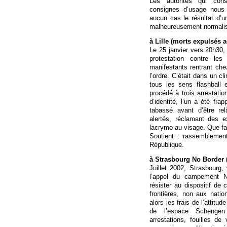
Les autorités qui cons
consignes d’usage nous 
aucun cas le résultat d’un
malheureusement normali
à Lille (morts expulsés a
Le 25 janvier vers 20h30, 
protestation contre l
manifestants rentrant chez
l’ordre. C’était dans un 
tous les sens flashball
procédé à trois arrestatio
d’identité, l’un a été fr
tabassé avant d’être rel
alertés, réclamant des e
lacrymo au visage. Que fai
Soutient : rassemblement
République.
à Strasbourg No Border (
Juillet 2002, Strasbourg, 
l’appel du campement N
résister au dispositif de
frontières, non aux nati
alors les frais de l’attit
de l’espace Schengen :
arrestations, fouilles de