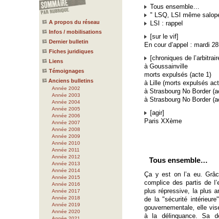
Tous ensemble…
" LSQ, LSI même salope
A propos du réseau
LSI : rappel
Infos / mobilisations
[sur le vif]
Dernier bulletin
En cour d’appel : mardi 28
Fiches juridiques
[chroniques de l’arbitrair
Liens
à Goussainville
Témoignages
morts expulsés (acte 1)
Anciens bulletins
à Lille (morts expulsés act
Année 2002
à Strasbourg No Border (a
Année 2003
à Strasbourg No Border (a
Année 2004
Année 2005
[agir]
Année 2006
Paris XXème
Année 2007
Année 2008
Année 2009
Année 2010
Année 2011
Année 2012
Tous ensemble…
Année 2013
Année 2014
Ça y est on l’a eu. Grâ
Année 2015
complice des partis de l’e
Année 2016
plus répressive, la plus a
Année 2017
Année 2018
de la "sécurité intérieur
Année 2019
gouvernementale, elle vise
Année 2020
à la délinquance. Sa d
Année 2021