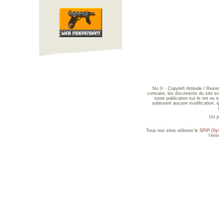
No © - Copyleft Attitude / Resi
contraire, les documents du site sont
toute publication sur le net ou 
subissent aucune modification, qu
Un p
Tous nos sites utilisent le
SPIP (Sys
l'en