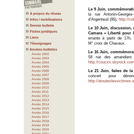
Le 9 Juin, commémoratio
A propos du réseau
la rue Antonin-Georges
d’Argenteuil (95),
http://co
Infos / mobilisations
Dernier bulletin
Le 10 Juin, discussion, 
Fiches juridiques
Camara « Liberté pour le
Liens
errante à partir de 17h
M° croix de Chavaux.
Témoignages
Anciens bulletins
Le 16 Juin, commémorat
Année 2002
58 rue des amandiers 
Année 2003
http://coucxx.skyrock.com
Année 2004
Année 2005
Le 21 Juin, faites de l
Année 2006
Année 2007
concert pour déno
Année 2008
http://atouteslesvictimes.
Année 2009
Année 2010
Année 2011
Année 2012
Année 2013
Année 2014
Année 2015
Année 2016
Année 2017
Année 2018
Année 2019
Année 2020
Année 2021