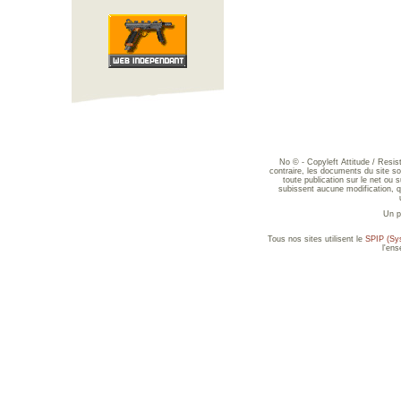
No © - Copyleft Attitude / Resi
contraire, les documents du site sont
toute publication sur le net ou 
subissent aucune modification, qu
Un p
Tous nos sites utilisent le
SPIP (Sys
l'en