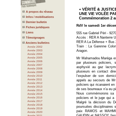
« VÉRITÉ & JUST
A propos du réseau
UNE VIE VOLÉE PA
Infos / mobilisations
Commémoration 2 ans
Dernier bulletin
RdV le samedi 1er déce
Fiches juridiques
Liens
555 rue Gabriel Péri - 92
Accès : RER A Nanterre Un
Témoignages
RER A La Défense + Bus 27
Anciens bulletins
Train : La Garenne Colo
Année 2002
Aragon.
Année 2003
Année 2004
Année 2005
Mr Mahamadou Maréga est 
Année 2006
par plusieurs policiers,
Année 2007
asphyxié au gaz lacrymo
Année 2008
plusieurs en contact dir
Année 2009
l’expulser de son domic
Année 2010
Année 2011
appels au secours de Mr 
Année 2012
policiers qui ricanaient en
Année 2013
de ses bourreaux n’a eu pit
Année 2014
Nous commémorons sa mo
Année 2015
policiers et le juge qui 
Année 2016
Année 2017
Malgré la décision du 
Année 2018
poursuites disciplinaires
Année 2019
paix RAMOS et MAHMO
Année 2020
GAUDIN et NASSOY fassent
Année 2021