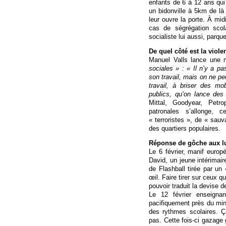
enfants de 6 à 12 ans qui
un bidonville à 5km de là 
leur ouvre la porte. À mid
cas de ségrégation scol
socialiste lui aussi, par
De quel côté est la viole
Manuel Valls lance une
sociales » : « Il n’y a pa
son travail, mais on ne pe
travail, à briser des mo
publics, qu’on lance des
Mittal, Goodyear, Petr
patronales s’allonge, c
« terroristes », de « sauv
des quartiers populaires.
Réponse de gôche aux lu
Le 6 février, manif euro
David, un jeune intérimair
de Flashball tirée par un
œil. Faire tirer sur ceux q
pouvoir traduit la devise 
Le 12 février enseignan
pacifiquement près du mini
des rythmes scolaires. Ç
pas. Cette fois-ci gazage