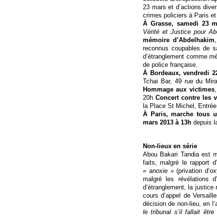
23 mars et d’actions div
crimes policiers à Paris et
À Grasse, samedi 23 m
Vérité et Justice pour Ab
mémoire d’Abdelhakim
reconnus coupables de sa 
d’étranglement comme mét
de police française.
À Bordeaux, vendredi 2
Tchai Bar, 49 rue du Mir
Hommage aux victimes
20h
Concert contre les v
la Place St Michel, Entrée
À Paris, marche tous u
mars 2013 à 13h
depuis la
Non-lieux en série
Abou Bakari Tandia est m
faits, malgré le rapport 
« anoxie »
(privation d’
malgré les révélations d
d’étranglement, la justice 
cours d’appel de Versaill
décision de non-lieu, en 
le tribunal s’il fallait êt