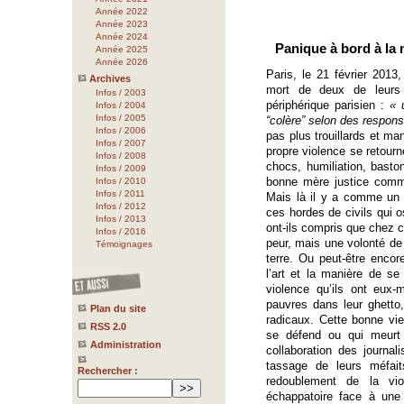
Année 2022
Année 2023
Année 2024
Panique à bord à la
Année 2025
Année 2026
Paris, le 21 février 2013,
Archives
mort de deux de leurs 
Infos / 2003
périphérique parisien :
« 
Infos / 2004
Infos / 2005
“colère” selon des respon
Infos / 2006
pas plus trouillards et ma
Infos / 2007
propre violence se retourn
Infos / 2008
chocs, humiliation, basto
Infos / 2009
bonne mère justice comme 
Infos / 2010
Infos / 2011
Mais là il y a comme un 
Infos / 2012
ces hordes de civils qui o
Infos / 2013
ont-ils compris que chez c
Infos / 2016
peur, mais une volonté de 
Témoignages
terre. Ou peut-être encor
l’art et la manière de se
violence qu’ils ont eux
pauvres dans leur ghetto
Plan du site
radicaux. Cette bonne vie
RSS 2.0
se défend ou qui meurt 
Administration
collaboration des journali
tassage de leurs méfai
Rechercher :
redoublement de la vi
échappatoire face à une