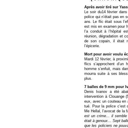
Après avoir tiré sur Yass
Le soir du14 février dans
police qui n’était pas en
ans. Le flic était sous l’e
est mis en examen pour h
l’a conduit à l’hôpital e
réunion, dégradation et c
de son copain, il était 
l’épicerie.
Mort pour avoir voulu éc
Mardi 12 février, à proxim
flics s’approchent d’un
homme s’enfuit, mais dans
mourra suite à ses blessu
plus.
7 balles de 9 mm pour I
Denis Ivanov a été abat
intervention à Clouange (5
eux, avec un couteau en ava
tué. Pour la police c’est
Me Hellal, l’avocat de la 
est un crime… il semble q
était à genoux… Sept balle
que les policiers ne pouv