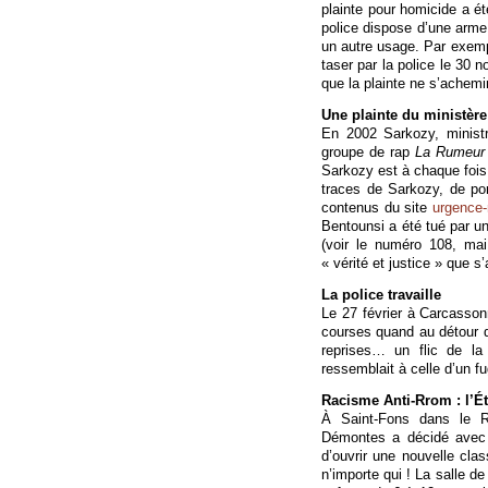
plainte pour homicide a ét
police dispose d’une arme d
un autre usage. Par exem
taser par la police le 30 
que la plainte ne s’achem
Une plainte du ministère 
En 2002 Sarkozy, ministre
groupe de rap
La Rumeur
Sarkozy est à chaque fois
traces de Sarkozy, de por
contenus du site
urgence-
Bentounsi a été tué par un 
(voir le numéro 108, mai
« vérité et justice » que s’
La police travaille
Le 27 février à Carcassonn
courses quand au détour d’
reprises… un flic de la
ressemblait à celle d’un fug
Racisme Anti-Rrom : l’Ét
À Saint-Fons dans le Rh
Démontes a décidé avec l
d’ouvrir une nouvelle cla
n’importe qui ! La salle de