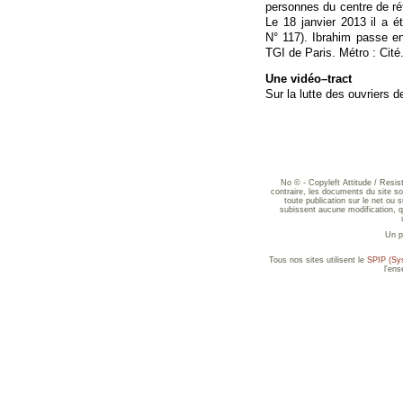
personnes du centre de rét
Le 18 janvier 2013 il a 
N° 117). Ibrahim passe e
TGI de Paris. Métro : Cité.
Une vidéo–tract
Sur la lutte des ouvriers 
No © - Copyleft Attitude / Resi
contraire, les documents du site sont
toute publication sur le net ou 
subissent aucune modification, qu
Un p
Tous nos sites utilisent le
SPIP (Sys
l'en