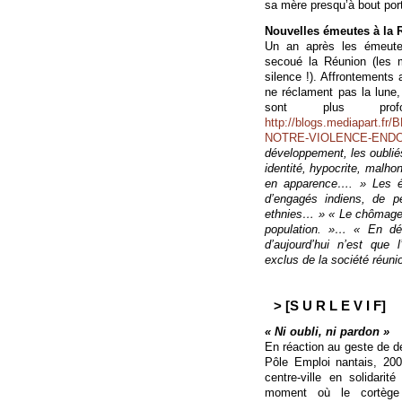
sa mère presqu’à bout por
Nouvelles émeutes à la 
Un an après les émeute
secoué la Réunion (les m
silence !). Affrontements 
ne réclament pas la lune
sont plus pro
http://blogs.mediapart
NOTRE-VIOLENCE-END
développement, les oubliés
identité, hypocrite, malho
en apparence…. » Les é
d’engagés indiens, de p
ethnies… » « Le chômage
population. »… « En déf
d’aujourd’hui n’est que
exclus de la société réunio
> [S U R L E V I F]
« Ni oubli, ni pardon »
En réaction au geste de d
Pôle Emploi nantais, 20
centre-ville en solidari
moment où le cortège 