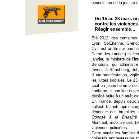
bénédiction de la justice e
Du 15 au 23 mars un
contre les violences 
Réagir ensemble…
Été 2012, des centaines 
Lyon, St-Étienne, Gren
Cyril est arrêté sur une ba
Dame des Landes) et écop
janvier, le ministre de l’i
Bentounsi qui administre
février, à Strasbourg, Jo
d’une manifestation, vigi
les luttes sociales. Le 13 
abat un jeune homme de 19
confirme le non-lieu enver
décédé suite à un arrêt ca
En France, depuis deux a
collecti fs anti-répressi
dénoncer ces brutalités 
Opposé à la Brutalité 
Montréal, mobilisé dès 199
violences policières.
Cette année les familles 
collectifs antirépression 