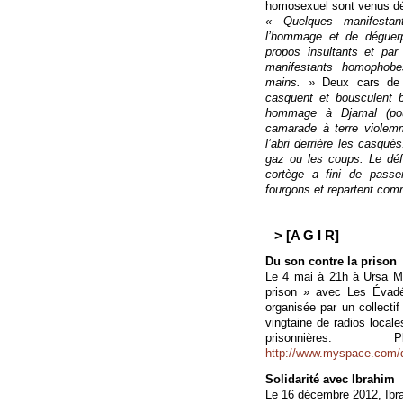
homosexuel sont venus dé
« Quelques manifestan
l’hommage et de déguerp
propos insultants et par
manifestants homophobe
mains. »
Deux cars de 
casquent et bousculent b
hommage à Djamal (pour
camarade à terre violem
l’abri derrière les casqu
gaz ou les coups. Le déf
cortège a fini de passe
fourgons et repartent comme
> [A G I R]
Du son contre la prison
Le 4 mai à 21h à Ursa Mi
prison » avec Les Évadé
organisée par un collectif
vingtaine de radios locale
prisonnière
http://www.myspace.com/d
Solidarité avec Ibrahim
Le 16 décembre 2012, Ibrah