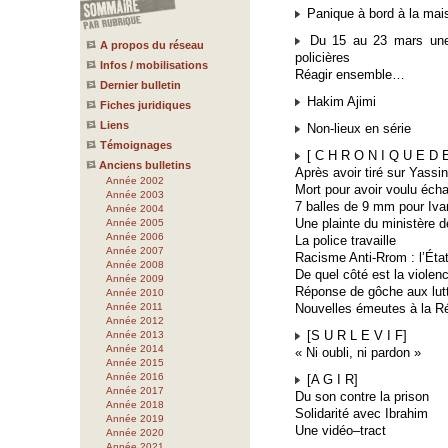
Panique à bord à la mai
Du 15 au 23 mars une s
A propos du réseau
policières
Infos / mobilisations
Réagir ensemble…
Dernier bulletin
Hakim Ajimi
Fiches juridiques
Liens
Non-lieux en série
Témoignages
[ C H R O N I Q U E D E 
Anciens bulletins
Après avoir tiré sur Yassin
Année 2002
Mort pour avoir voulu écha
Année 2003
7 balles de 9 mm pour Iv
Année 2004
Une plainte du ministère de
Année 2005
Année 2006
La police travaille
Année 2007
Racisme Anti-Rrom : l’État
Année 2008
De quel côté est la violen
Année 2009
Réponse de gôche aux lut
Année 2010
Année 2011
Nouvelles émeutes à la R
Année 2012
[S U R L E V I F]
Année 2013
Année 2014
« Ni oubli, ni pardon »
Année 2015
Année 2016
[A G I R]
Année 2017
Du son contre la prison
Année 2018
Solidarité avec Ibrahim
Année 2019
Une vidéo–tract
Année 2020
Année 2021