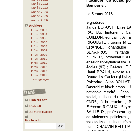
l’abandon de toutes pou
Année 2022
Bentounsi.
Année 2023
Année 2024
Le 5 mars 2013
Année 2025
Année 2026
Signatures
Archives
Janos BOROVI ; Elise LA
Infos / 2003
RAJFUS, historien ; C
Infos / 2004
GUILLON, écrivain ; Alim
Infos / 2005
RIGOUSTE ; Saimir MILE,
Infos / 2006
Infos / 2007
GRANGE, chanteuse e
Infos / 2008
BENARROSH, militante 
Infos / 2009
ZERNER, professeur d’Un
Infos / 2010
enseignant-syndicaliste
Infos / 2011
écoles (92) ; Gaëtan LE 
Infos / 2012
Infos / 2013
Henri BRAUN, avocat au 
Infos / 2016
Donne La Couleur (HipHop
Témoignages
Palestine ; Alina DOLLAT, 
l’anarchist black cross 
nationale retraité ; Jea
social, militant du colle
Plan du site
CNRS, à la retraire ; P
RSS 2.0
Eléonore RIGAUX ; Siry
BAILLEUX, professeur agré
Administration
de violences policières
Rechercher :
syndicaliste, militant r
Luc CHAUVIN-BERTRA