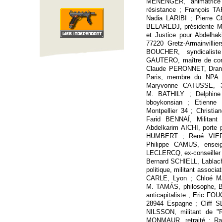
MENENGER, animatrice
résistance ; François T
Nadia LARIBI ; Pierre C
BELAREDJ, présidente M
et Justice pour Abdelh
77220 Gretz-Armainvill
BOUCHER, syndicalist
GAUTERO, maître de confé
Claude PERONNET, Dranc
Paris, membre du NPA ;
Maryvonne CATUSSE, 3
M. BATHILY ; Delphin
bboykonsian ; Etienne
Montpellier 34 ; Christ
Farid BENNAÏ, Militant
Abdelkarim AICHI, porte 
HUMBERT ; René VIEREN,
Philippe CAMUS, ensei
LECLERCQ, ex-conseiller 
Bernard SCHIELL, Lablach
politique, militant associa
CARLE, Lyon ; Chloé MA
M. TAMÁS, philosophe, B
anticapitaliste ; Eric 
28944 Espagne ; Cliff S
NILSSON, militant de "
MONMAUR, retraité ; R