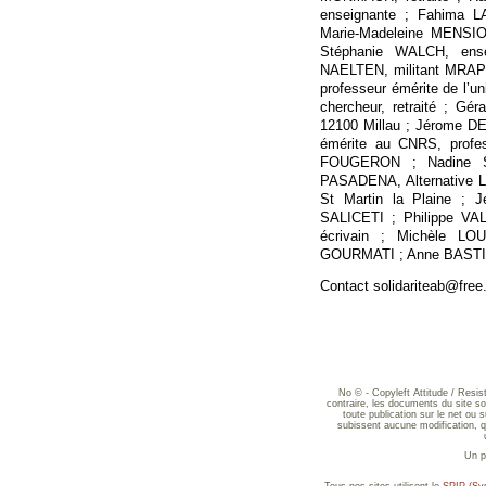
enseignante ; Fahima LA
Marie-Madeleine MENSI
Stéphanie WALCH, ens
NAELTEN, militant MRAP
professeur émérite de l’u
chercheur, retraité ; Gé
12100 Millau ; Jérome D
émérite au CNRS, profes
FOUGERON ; Nadine STO
PASADENA, Alternative Li
St Martin la Plaine ; 
SALICETI ; Philippe VA
écrivain ; Michèle LOU
GOURMATI ; Anne BASTIN, 
Contact solidariteab@free.
No © - Copyleft Attitude / Resi
contraire, les documents du site sont
toute publication sur le net ou 
subissent aucune modification, qu
Un p