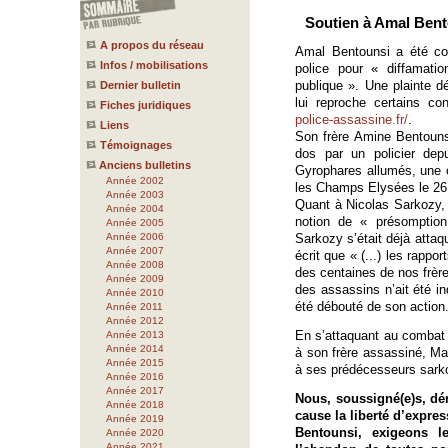
Soutien à Amal Bent
A propos du réseau
Amal Bentounsi a été co
Infos / mobilisations
police pour « diffamation
publique ». Une plainte dé
Dernier bulletin
lui reproche certains c
Fiches juridiques
police-assassine.fr/
.
Liens
Son frère Amine Bentounsi
Témoignages
dos par un policier dep
Anciens bulletins
Gyrophares allumés, une c
Année 2002
les Champs Elysées le 26 a
Année 2003
Quant à Nicolas Sarkozy, i
Année 2004
notion de « présomptio
Année 2005
Année 2006
Sarkozy s’était déjà atta
Année 2007
écrit que « (...) les rappor
Année 2008
des centaines de nos frère
Année 2009
des assassins n’ait été in
Année 2010
été débouté de son action
Année 2011
Année 2012
En s’attaquant au combat d
Année 2013
Année 2014
à son frère assassiné, Ma
Année 2015
à ses prédécesseurs sark
Année 2016
Année 2017
Nous, soussigné(e)s, dé
Année 2018
cause la liberté d’expre
Année 2019
Bentounsi, exigeons l
Année 2020
Année 2021