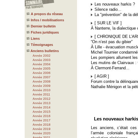
Les nouveaux harkis ?
Silence radio...
A propos du réseau
La "prévention" de la dé
Infos / mobilisations
[ SUR LE VIF ]
Dernier bulletin
À Nanterre, la dialectiqu
Fiches juridiques
[ CHRONIQUE DE L’AR
Liens
“On n’est pas du gibier”
Témoignages
À Lille - évacuation muscl
Anciens bulletins
Michel Tournier condamné
Année 2002
Les pompiers allument les
Année 2003
Les mutins de Clairvaux : 
Année 2004
À Clermont-Ferrand...
Année 2005
Année 2006
[ AGIR ]
Année 2007
Forum contre la délinquan
Année 2008
Année 2009
Nathalie Ménigon et la pét
Année 2010
Année 2011
Année 2012
Année 2013
Année 2014
Année 2015
Année 2016
Les nouveaux harkis
Année 2017
Année 2018
Les anciens, c’était ces
Année 2019
l’armée coloniale franç
Année 2020
Année 2021