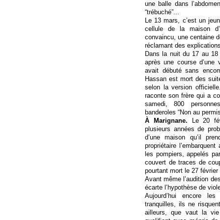
une balle dans l’abdomen
“trébuché”...
Le 13 mars, c’est un jeu
cellule de la maison d
convaincu, une centaine 
réclamant des explications
Dans la nuit du 17 au 18
après une course d’une vi
avait débuté sans encom
Hassan est mort des suite
selon la version officiel
raconte son frère qui a 
samedi, 800 personnes
banderoles “Non au permis 
À Marignane.
Le 20 févr
plusieurs années de prob
d’une maison qu’il pren
propriétaire l’embarquen
les pompiers, appelés pa
couvert de traces de cou
pourtant mort le 27 févrie
Avant même l’audition des 
écarte l’hypothèse de viole
Aujourd’hui encore les
tranquilles, ils ne risqu
ailleurs, que vaut la v