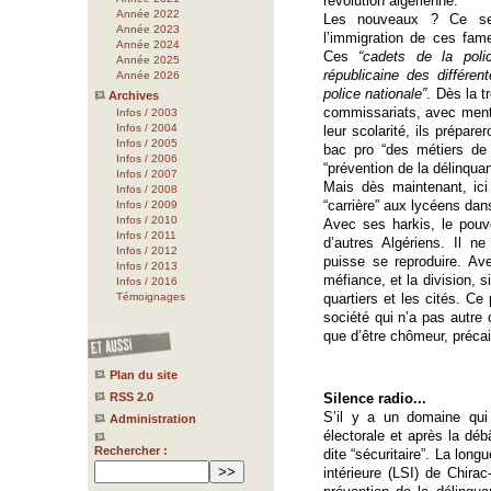
révolution algérienne.
Année 2022
Les nouveaux ? Ce ser
Année 2023
l’immigration de ces fame
Année 2024
Ces
“cadets de la poli
Année 2025
républicaine des différe
Année 2026
police nationale”
. Dès la t
Archives
commissariats, avec mentio
Infos / 2003
Infos / 2004
leur scolarité, ils prépar
Infos / 2005
bac pro “des métiers de l
Infos / 2006
“prévention de la délinqua
Infos / 2007
Mais dès maintenant, ici
Infos / 2008
“carrière” aux lycéens dans
Infos / 2009
Infos / 2010
Avec ses harkis, le pouvo
Infos / 2011
d’autres Algériens. Il n
Infos / 2012
puisse se reproduire. Ave
Infos / 2013
méfiance, et la division, s
Infos / 2016
Témoignages
quartiers et les cités. Ce
société qui n’a pas autre 
que d’être chômeur, précair
Plan du site
RSS 2.0
Silence radio...
S’il y a un domaine qui
Administration
électorale et après la débâ
Rechercher :
dite “sécuritaire”. La longu
intérieure (LSI) de Chirac