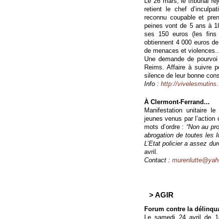
Le 26 mars, le tribunal re
retient le chef d’inculpa
reconnu coupable et pren
peines vont de 5 ans à 1
ses 150 euros (les fins
obtiennent 4 000 euros de
de menaces et violences..
Une demande de pourvoi e
Reims. Affaire à suivre 
silence de leur bonne cons
Info :
http://vivelesmutins
À Clermont-Ferrand...
Manifestation unitaire 
jeunes venus par l’actio
mots d’ordre :
“Non au pro
abrogation de toutes les l
L’Etat policier a assez duré
avril.
Contact :
murenlutte@yaho
> AGIR
Forum contre la délinqu
Le samedi 24 avril de 1