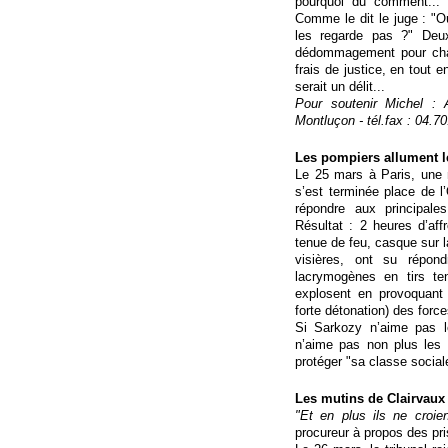
pourquoi du comment... C
Comme le dit le juge : "O
les regarde pas ?" Deu
dédommagement pour chaque
frais de justice, en tout e
serait un délit...
Pour soutenir Michel :
Montluçon - tél.fax : 04.70
Les pompiers allument l
Le 25 mars à Paris, une 
s’est terminée place de l
répondre aux principale
Résultat : 2 heures d’af
tenue de feu, casque sur l
visières, ont su répo
lacrymogènes en tirs te
explosent en provoquant 
forte détonation) des forc
Si Sarkozy n’aime pas le
n’aime pas non plus les 
protéger "sa classe social
Les mutins de Clairvaux 
"Et en plus ils ne croie
procureur à propos des pri