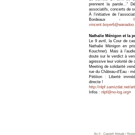
prennent la parole...” D
associatifs, concerts de s
À l’initiative de l’assoc
Bordeaux -
vincent.boyer6@wanadoo.
Nathalie Ménigon et la p
Le 9 avril, la Cour de ca
Nathalie Ménigon en pris
Kouchner). Mais à l’audi
doute sur le verdict à veni
agressive leur volonté de 
Meeting de solidarité vendr
rue du Château-d’Eau - mé
Pétition : Liberté imméd
directe !
http://nlpf.samizdat.net/ar
Infos :
nlpf@no-log.org
>
No © - Copyleft Attitude / Resi