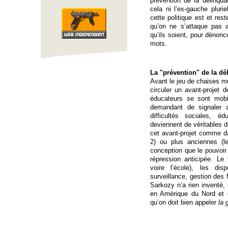
prévention de la délinquan
cela ni l’ex-gauche pluri
cette politique est et res
qu’on ne s’attaque pas a
qu’ils soient, pour dénonc
mots.
La "prévention" de la d
Avant le jeu de chaises mu
circuler un avant-projet d
éducateurs se sont mobi
demandant de signaler 
difficultés sociales, é
deviennent de véritables d
cet avant-projet comme da
2) ou plus anciennes (le
conception que le pouvoir s
répression anticipée. Le
voire l’école), les disp
surveillance, gestion des
Sarkozy n’a rien inventé, 
en Amérique du Nord et 
qu’on doit bien appeler
la 