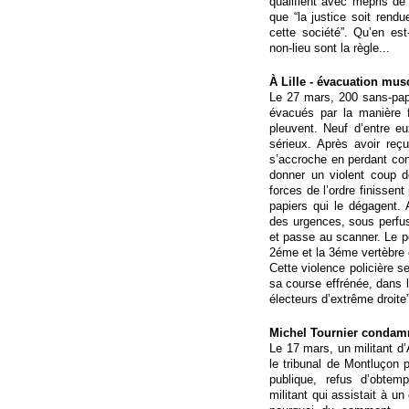
qualifient avec mépris d
que “la justice soit rend
cette société”. Qu’en es
non-lieu sont la règle...
À Lille - évacuation mus
Le 27 mars, 200 sans-papie
évacués par la manière f
pleuvent. Neuf d’entre eu
sérieux. Après avoir reç
s’accroche en perdant conn
donner un violent coup d
forces de l’ordre finissen
papiers qui le dégagent.
des urgences, sous perfu
et passe au scanner. Le pe
2éme et la 3éme vertèbre c
Cette violence policière se
sa course effrénée, dans l
électeurs d’extrême droite
Michel Tournier condam
Le 17 mars, un militant d
le tribunal de Montluçon p
publique, refus d’obtem
militant qui assistait à u