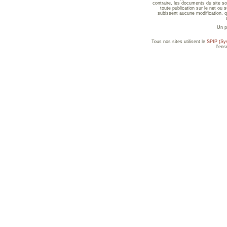
contraire, les documents du site sont
toute publication sur le net ou 
subissent aucune modification, qu
Un p
Tous nos sites utilisent le
SPIP (Sys
l'en