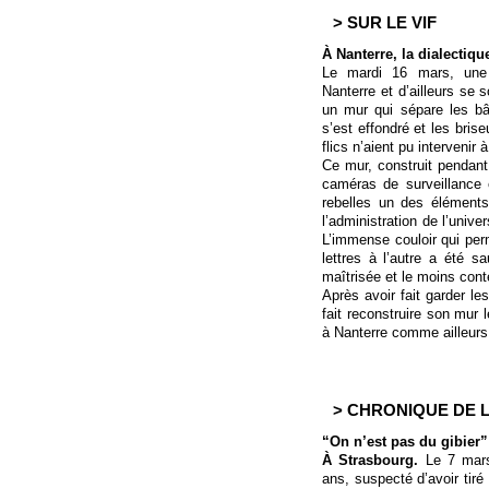
> SUR LE VIF
À Nanterre, la dialectiq
Le mardi 16 mars, une 
Nanterre et d’ailleurs se 
un mur qui sépare les bâ
s’est effondré et les bris
flics n’aient pu intervenir 
Ce mur, construit pendant
caméras de surveillance e
rebelles un des éléments
l’administration de l’unive
L’immense couloir qui perm
lettres à l’autre a été sa
maîtrisée et le moins cont
Après avoir fait garder les
fait reconstruire son mur l
à Nanterre comme ailleurs
> CHRONIQUE DE L
“On n’est pas du gibier”
À Strasbourg.
Le 7 mars
ans, suspecté d’avoir tiré