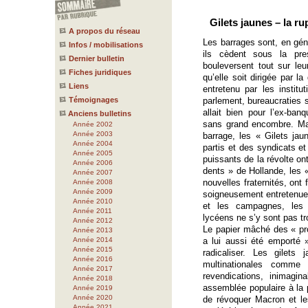
Gilets jaunes – la r
A propos du réseau
Les barrages sont, en géné
Infos / mobilisations
ils cèdent sous la pre
Dernier bulletin
bouleversent tout sur l
Fiches juridiques
qu’elle soit dirigée par l
Liens
entretenu par les institut
Témoignages
parlement, bureaucraties s
allait bien pour l’ex-ba
Anciens bulletins
sans grand encombre. Mai
Année 2002
Année 2003
barrage, les « Gilets ja
Année 2004
partis et des syndicats et
Année 2005
puissants de la révolte o
Année 2006
dents » de Hollande, les 
Année 2007
nouvelles fraternités, ont 
Année 2008
Année 2009
soigneusement entretenues
Année 2010
et les campagnes, les ce
Année 2011
lycéens ne s’y sont pas t
Année 2012
Le papier mâché des « pr
Année 2013
Année 2014
a lui aussi été emporté 
Année 2015
radicaliser. Les gilets
Année 2016
multinationales comme
Année 2017
revendications, inimagi
Année 2018
assemblée populaire à la 
Année 2019
Année 2020
de révoquer Macron et les
Année 2021