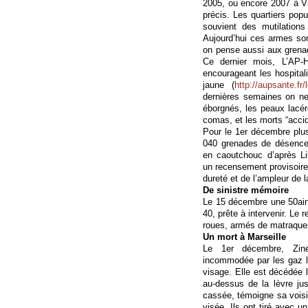
2005, ou encore 2007 à Vil
précis. Les quartiers popu
souvient des mutilation
Aujourd’hui ces armes so
on pense aussi aux grena
Ce dernier mois, L’AP-
encourageant les hospitali
jaune (
http://aupsante.fr/
dernières semaines on ne
éborgnés, les peaux lacér
comas, et les morts “accid
Pour le 1er décembre plus
040 grenades de désence
en caoutchouc d’après Li
un recensement provisoire 
dureté et de l’ampleur de l
De sinistre mémoire
Le 15 décembre une 50ain
40, prête à intervenir. Le 
roues, armés de matraque
Un mort à Marseille
Le 1er décembre, Zin
incommodée par les gaz l
visage. Elle est décédée l
au-dessus de la lèvre jus
cassée, témoigne sa voisin
visée. Ils ont tiré avec un