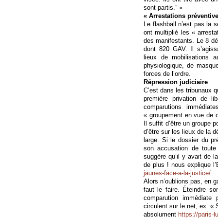
sont partis.” »
« Arrestations préventiv
Le flashball n’est pas la 
ont multiplié les « arrest
des manifestants. Le 8 déc
dont 820 GAV. Il s’agiss
lieux de mobilisations 
physiologique, de masqu
forces de l’ordre.
Répression judiciaire
C’est dans les tribunaux q
première privation de li
comparutions immédiate
« groupement en vue de c
Il suffit d’être un groupe 
d’être sur les lieux de la 
large. Si le dossier du p
son accusation de toute
suggère qu’il y avait de 
de plus ! nous explique l’
jaunes-face-a-la-justice/
Alors n’oublions pas, en ga
faut le faire. Éteindre s
comparution immédiate 
circulent sur le net, ex :« 
absolument
https://paris-