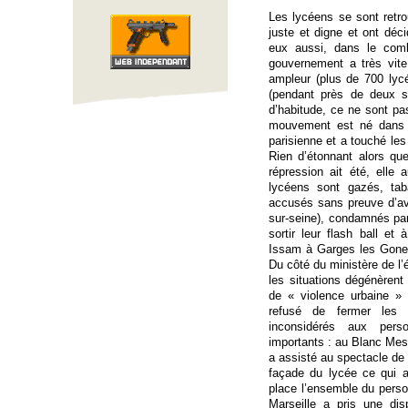
Les lycéens se sont retr
juste et digne et ont déc
eux aussi, dans le com
gouvernement a très vit
ampleur (plus de 700 lyc
(pendant près de deux s
d’habitude, ce ne sont pa
mouvement est né dans d
parisienne et a touché les
Rien d’étonnant alors qu
répression ait été, elle 
lycéens sont gazés, tab
accusés sans preuve d’a
sur-seine), condamnés par 
sortir leur flash ball et
Issam à Garges les Gone
Du côté du ministère de l’é
les situations dégénèren
de « violence urbaine » 
refusé de fermer les é
inconsidérés aux pers
importants : au Blanc Mes
a assisté au spectacle de 
façade du lycée ce qui a
place l’ensemble du pers
Marseille a pris une di