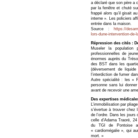
a déclaré que son père a cr
par la fenêtre et chuté su
frappé alors qu’il gisait a
interne ». Les policiers a
entrée dans la maison.
Source :
https://desar
lors-dune-intervention-de-l
Répression des cités : De
Museler la population 
professionnelles de jeu
énormes auprès du Trésor
des BST dans les quartie
(déversement de liquide 
l’interdiction de fumer dan
Autre spécialité : les « 
personne sans lui donner 
avant de recevoir une am
Des expertises médicales
L’immobilisation par pliag
s’évertue à trouver chez 
de l’ordre. Dans les jours q
celle d’Adama Traoré, 2
du TGI de Pontoise av
« cardiomégalie », qui aur
mort. »