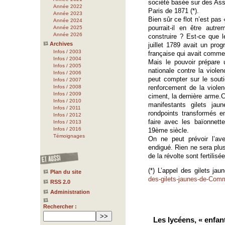
société basée sur des As
Année 2022
Paris de 1871 (*).
Année 2023
Bien sûr ce flot n’est pa
Année 2024
pourrait-il en être aut
Année 2025
Année 2026
construire ? Est-ce que l
Archives
juillet 1789 avait un prog
Infos / 2003
française qui avait comm
Infos / 2004
Mais le pouvoir prépare 
Infos / 2005
nationale contre la viole
Infos / 2006
peut compter sur le souti
Infos / 2007
Infos / 2008
renforcement de la violenc
Infos / 2009
ciment, la dernière arme.C
Infos / 2010
manifestants gilets ja
Infos / 2011
rondpoints transformés e
Infos / 2012
faire avec les baïonnett
Infos / 2013
Infos / 2016
19ème siècle.
Témoignages
On ne peut prévoir l’ave
endigué. Rien ne sera plu
de la révolte sont fertilisé
(*) L’appel des gilets j
Plan du site
des-gilets-jaunes-de-Com
RSS 2.0
Administration
Rechercher :
Les lycéens, « enfan