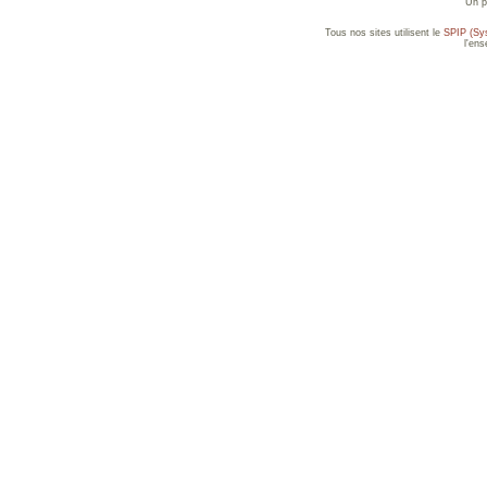
Un p
Tous nos sites utilisent le
SPIP (Sys
l'en