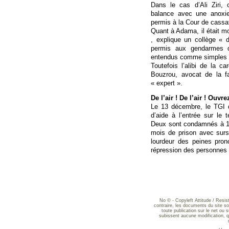
Dans le cas d’Ali Ziri, 
balance avec une anoxi
permis à la Cour de cassati
Quant à Adama, il était mo
, explique un collège « d
permis aux gendarmes d
entendus comme simples 
Toutefois l’alibi de la c
Bouzrou, avocat de la f
« expert ».
De l’air ! De l’air ! Ouvre
Le 13 décembre, le TGI 
d’aide à l’entrée sur le t
Deux sont condamnés à 12
mois de prison avec sursis
lourdeur des peines pro
répression des personnes 
No © - Copyleft Attitude / Resi
contraire, les documents du site sont
toute publication sur le net ou 
subissent aucune modification, qu