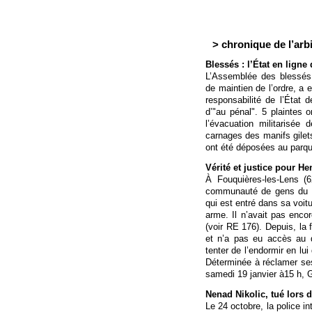
> chronique de l’arbi
Blessés : l’État en ligne
L’Assemblée des blessés,
de maintien de l’ordre, a 
responsabilité de l’État 
d’"au pénal". 5 plaintes
l’évacuation militarisé
carnages des manifs gilets
ont été déposées au parqu
Vérité et justice pour He
À Fouquières-les-Lens (
communauté de gens du 
qui est entré dans sa voitur
arme. Il n’avait pas encor
(voir RE 176). Depuis, la f
et n’a pas eu accès au d
tenter de l’endormir en lu
Déterminée à réclamer ses 
samedi 19 janvier à15 h, 
Nenad Nikolic, tué lors 
Le 24 octobre, la police in