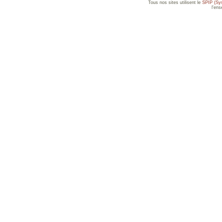
Tous nos sites utilisent le
SPIP (Sys
l'en