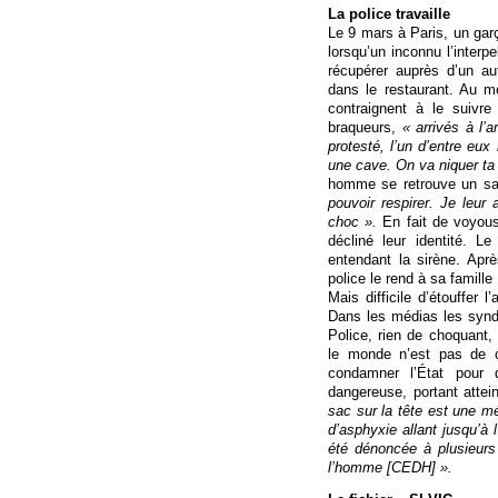
La police travaille
Le 9 mars à Paris, un gar
lorsqu’un inconnu l’interp
récupérer auprès d’un aut
dans le restaurant. Au 
contraignent à le suivr
braqueurs,
« arrivés à l’a
protesté, l’un d’entre eu
une cave. On va niquer ta
homme se retrouve un sac
pouvoir respirer. Je leur a
choc ».
En fait de voyous 
décliné leur identité. L
entendant la sirène. Ap
police le rend à sa famille 
Mais difficile d’étouffer 
Dans les médias les synd
Police, rien de choquant, c
le monde n’est pas de c
condamner l’État pour 
dangereuse, portant attei
sac sur la tête est une m
d’asphyxie allant jusqu’à 
été dénoncée à plusieurs
l’homme [CEDH] ».