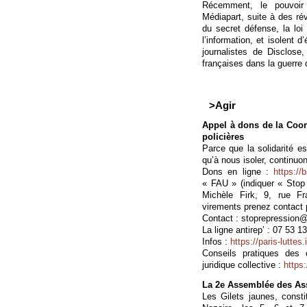
Récemment, le pouvoir 
Médiapart, suite à des ré
du secret défense, la loi 
l’information, et isolent 
journalistes de Disclose,
françaises dans la guerre
>Agir
Appel à dons de la Coord
policières
Parce que la solidarité e
qu’à nous isoler, continuon
Dons en ligne :
https://b
« FAU » (indiquer « Stop 
Michèle Firk, 9, rue F
virements prenez contact p
Contact : stoprepression@
La ligne antirep’ : 07 53 1
Infos :
https://paris-lutte
Conseils pratiques des
juridique collective :
https:
La 2e Assemblée des As
Les Gilets jaunes, const