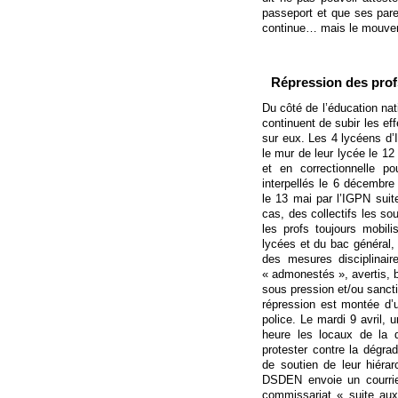
passeport et que ses pare
continue… mais le mouvem
Répression des profs
Du côté de l’éducation nat
continuent de subir les eff
sur eux. Les 4 lycéens d’
le mur de leur lycée le 1
et en correctionnelle p
interpellés le 6 décembre 
le 13 mai par l’IGPN suit
cas, des collectifs les s
les profs toujours mobil
lycées et du bac général, 
des mesures disciplinaire
« admonestés », avertis,
sous pression et/ou sanctio
répression est montée d’un
police. Le mardi 9 avril,
heure les locaux de la 
protester contre la dégrad
de soutien de leur hiérar
DSDEN envoie un courrier
commissariat « suite aux