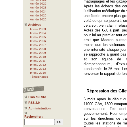
matraquages et les gazag
Année 2022
Après les échecs des com
Année 2023
l’utilisation médiatique d
Année 2024
une ficelle encore plus g
Année 2025
Année 2026
voilà ce qui se jouerait, s
Archives
cela soit bien clair il re
Infos / 2003
Actes des GJ, à part, peut
Infos / 2004
pour lui au premier tour 
Infos / 2005
croit que Macron puisse
Infos / 2006
moins que les violences p
Infos / 2007
Infos / 2008
une intensité chaque jou
Infos / 2009
se rapproche à grand pas 
Infos / 2010
et son équipe de mat
Infos / 2011
d’emprisonneurs, d’exp
Infos / 2012
condamnés le 26 mai. Les 
Infos / 2013
Infos / 2016
renverser le rapport de for
Témoignages
Répression des Gilet
Plan du site
6 mois après le début du
RSS 2.0
11000 GAV, 1800 comparu
Administration
convocations. Tels sont
gouvernement. Pour empê
Rechercher :
sur les directions de tr
toutes les stations de m