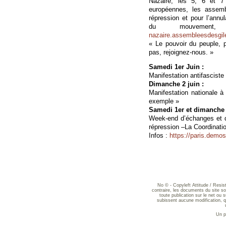
Nazaire, les 5, 6 et 7 
européennes, les assemb
répression et pour l’ann
du mouveme
nazaire.assembleesdesgile
« Le pouvoir du peuple, 
pas, rejoignez-nous. »
Samedi 1er Juin :
Manifestation antifasciste
Dimanche 2 juin :
Manifestation nationale à
exemple »
Samedi 1er et dimanche 2
Week-end d’échanges et d
répression –La Coordinatio
Infos :
https://paris.demos
No © - Copyleft Attitude / Resi
contraire, les documents du site sont
toute publication sur le net ou 
subissent aucune modification, qu
Un p