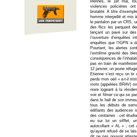
Rennes, le 1er mai, tou
violences policières o
brutalité. A titre d’exemp
homme interpellé et mis à
le pantalon par un CRS, 
des flics les parquant d
lançant un pavé sur des 
l’ouverture d’enquêtes 
enquêtes que l’IGPN a d
Pourtant, les alertes so
l’extrême gravité des bl
conséquences de l’inhala
pas en train de manifeste
12 janvier, un jeune réfugi
Etienne s’est reçu un tir 
perds mon oeil » a-t-il tri
moto (appelées BRAV) ont 
noire logeant à la résiden
voir et filmer ce qui se pa
dans le hall de son immeub
tous les débuts de sema
édifiants des audiences
des centaines : cet étudia
eu sur lui un sifflet, u
autocollant « AL » ; cet 
qu’ayant refusé de se lai
dit ne pas pouvoir attest