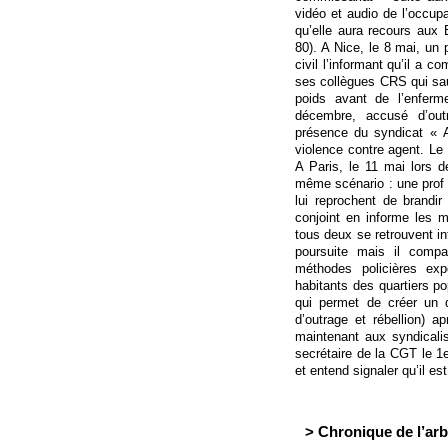
vidéo et audio de l’occupa
qu’elle aura recours aux
80). A Nice, le 8 mai, un 
civil l’informant qu’il a c
ses collègues CRS qui saut
poids avant de l’enfer
décembre, accusé d’out
présence du syndicat « Al
violence contre agent. Le
A Paris, le 11 mai lors 
même scénario : une prof e
lui reprochent de brandir
conjoint en informe les m
tous deux se retrouvent in
poursuite mais il compa
méthodes policières ex
habitants des quartiers po
qui permet de créer un 
d’outrage et rébellion) a
maintenant aux syndicali
secrétaire de la CGT le 1e
et entend signaler qu’il est
> Chronique de l’arb