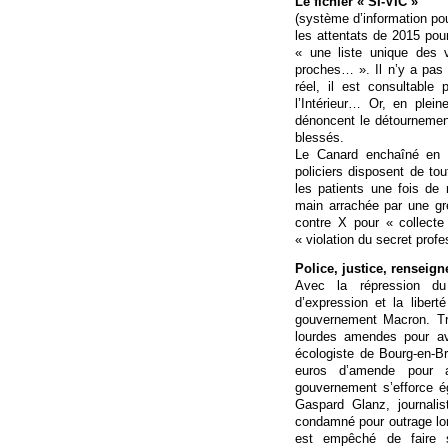
Le fichier « SI-VIC »
(système d’information pou
les attentats de 2015 pour
« une liste unique des v
proches… ». Il n’y a pas
réel, il est consultable
l’Intérieur… Or, en ple
dénoncent le détournemen
blessés.
Le Canard enchaîné en pu
policiers disposent de tou
les patients une fois de 
main arrachée par une gr
contre X pour « collecte
« violation du secret profe
Police, justice, renseig
Avec la répression du
d’expression et la liber
gouvernement Macron. T
lourdes amendes pour av
écologiste de Bourg-en-B
euros d’amende pour a
gouvernement s’efforce é
Gaspard Glanz, journali
condamné pour outrage lors
est empêché de faire 