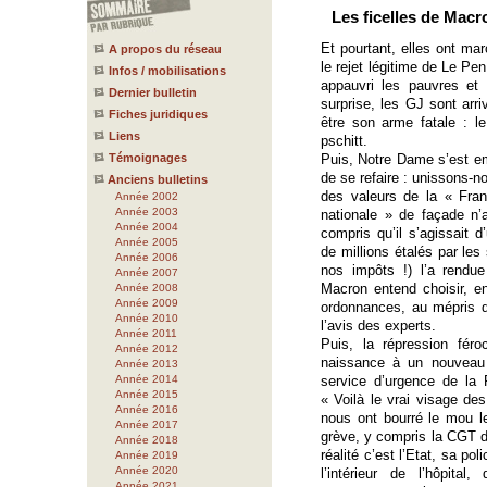
Les ficelles de Mac
Et pourtant, elles ont mar
A propos du réseau
le rejet légitime de Le Pen
Infos / mobilisations
appauvri les pauvres et 
Dernier bulletin
surprise, les GJ sont arri
Fiches juridiques
être son arme fatale : le
Liens
pschitt.
Témoignages
Puis, Notre Dame s’est em
de se refaire : unissons-n
Anciens bulletins
des valeurs de la « Franc
Année 2002
Année 2003
nationale » de façade n’
Année 2004
compris qu’il s’agissait d
Année 2005
de millions étalés par les
Année 2006
nos impôts !) l’a rendu
Année 2007
Macron entend choisir, enc
Année 2008
Année 2009
ordonnances, au mépris de
Année 2010
l’avis des experts.
Année 2011
Puis, la répression fé
Année 2012
naissance à un nouveau 
Année 2013
Année 2014
service d’urgence de la 
Année 2015
« Voilà le vrai visage de
Année 2016
nous ont bourré le mou l
Année 2017
grève, y compris la CGT de
Année 2018
réalité c’est l’Etat, sa po
Année 2019
Année 2020
l’intérieur de l’hôpita
Année 2021