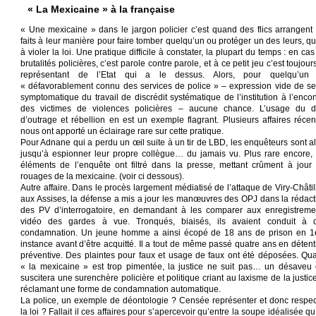
« La Mexicaine » à la française
« Une mexicaine » dans le jargon policier c’est quand des flics arrangent 
faits à leur manière pour faire tomber quelqu’un ou protéger un des leurs, qui
à violer la loi. Une pratique difficile à constater, la plupart du temps : en ca
brutalités policières, c’est parole contre parole, et à ce petit jeu c’est toujour
représentant de l’Etat qui a le dessus. Alors, pour quelqu’un
« défavorablement connu des services de police » – expression vide de se
symptomatique du travail de discrédit systématique de l’institution à l’encon
des victimes de violences policières – aucune chance. L’usage du dé
d’outrage et rébellion en est un exemple flagrant. Plusieurs affaires récen
nous ont apporté un éclairage rare sur cette pratique.
Pour Adnane qui a perdu un œil suite à un tir de LBD, les enquêteurs sont al
jusqu’à espionner leur propre collègue… du jamais vu. Plus rare encore, 
éléments de l’enquête ont filtré dans la presse, mettant crûment à jour 
rouages de la mexicaine. (voir ci dessous).
Autre affaire. Dans le procès largement médiatisé de l’attaque de Viry-Châtil
aux Assises, la défense a mis a jour les manœuvres des OPJ dans la rédact
des PV d’interrogatoire, en demandant à les comparer aux enregistreme
vidéo des gardes à vue. Tronqués, biaisés, ils avaient conduit à 
condamnation. Un jeune homme a ainsi écopé de 18 ans de prison en 1
instance avant d’être acquitté. Il a tout de même passé quatre ans en détent
préventive. Des plaintes pour faux et usage de faux ont été déposées. Qu
« la mexicaine » est trop pimentée, la justice ne suit pas… un désaveu 
suscitera une surenchère policière et politique criant au laxisme de la justic
réclamant une forme de condamnation automatique.
La police, un exemple de déontologie ? Censée représenter et donc respec
la loi ? Fallait il ces affaires pour s’apercevoir qu’entre la soupe idéalisée q