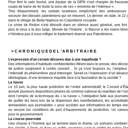
Pour finir le sale boulot, une équipe de la GIPN s’est chargée de fracasse
coups de barre de fer toute la sono de ces « ennemis de l’intérieur » .
Très fréquemment, les soldats israéliens empêchent des ambulances
secourir des blessés palestiniens qui en meurent. Le dernier en date, le 22 j
dans le village de Beita Naplous en Cisjordanie occupée.
Le crime de Redon s’est déroulé dans un silence quasi général, une fois
plus le virus a le dos large. Morale de l’histoire : si Macron a les mains libres
n’hésitera pas à nous infliger le traitement réservé aux Palestiniens.
> C H R O N I Q U E D E L ’ A R B I T R A I R E
L’expression d’un certain désaveu due à une inquiétude ?
Des informations d’habitude confidentielles filtrent dans le presse, des décis
de justice surgissent à contre courant… Si ça s’est toujours vu, l’ampleur
l’intensité du phénomène peut interroger. Serait-ce l’expression d’un désacc
idéologique, d’une tendance inquiète face à la fascisation de la société ?
La nasse
Le 10 juin, la plus haute juridiction de l’ordre administratif, le Conseil d’Ét
annulé plusieurs dispositions phares du schéma national du maintien de l’ord
dont l’emploi de la technique de « la nasse », l’obligation faite aux journali
de quitter les lieux lors de la dispersion des manifestations, les accréditati
demandées aux journalistes « pour accéder aux informations en temps réel
ou encore les conditions de port d’équipements de protection. Un camouf
pour le gouvernement.
La course-poursuite
Une chasse à l’homme qui se termine dans le drame, un scénario combien