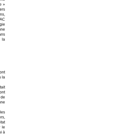
e »
ers
ns,
 BAC
gie
une
ans
 la
ont
 la
ait
ont
 de
une
les
rs,
tat
r le
i à