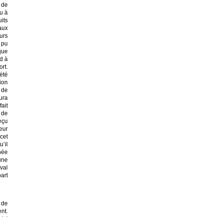
 de
u à
its
aux
urs
 pu
que
rd à
rt.
été
ion
 de
ura
ait
 de
reçu
eur
 cet
’il
née
une
val
art
 de
nt.