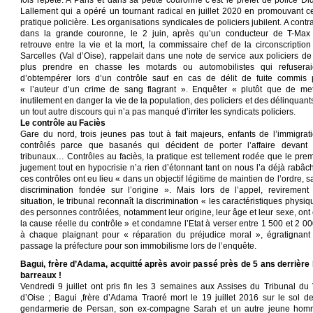
fois répété. A Paris et dans sa petite couronne c’est le préfet de police Did
Lallement qui a opéré un tournant radical en juillet 2020 en promouvant ce
pratique policière. Les organisations syndicales de policiers jubilent. A contr
dans la grande couronne, le 2 juin, après qu’un conducteur de T-Max
retrouve entre la vie et la mort, la commissaire chef de la circonscription
Sarcelles (Val d’Oise), rappelait dans une note de service aux policiers de
plus prendre en chasse les motards ou automobilistes qui refuserai
d’obtempérer lors d’un contrôle sauf en cas de délit de fuite commis 
« l’auteur d’un crime de sang flagrant ». Enquêter « plutôt que de met
inutilement en danger la vie de la population, des policiers et des délinquant
un tout autre discours qui n’a pas manqué d’irriter les syndicats policiers.
Le contrôle au Faciès
Gare du nord, trois jeunes pas tout à fait majeurs, enfants de l’immigrati
contrôlés parce que basanés qui décident de porter l’affaire devant 
tribunaux… Contrôles au faciès, la pratique est tellement rodée que le prem
jugement tout en hypocrisie n’a rien d’étonnant tant on nous l’a déjà rabâch
ces contrôles ont eu lieu « dans un objectif légitime de maintien de l’ordre, 
discrimination fondée sur l’origine ». Mais lors de l’appel, revirement
situation, le tribunal reconnaît la discrimination « les caractéristiques physi
des personnes contrôlées, notamment leur origine, leur âge et leur sexe, ont 
la cause réelle du contrôle » et condamne l’Etat à verser entre 1 500 et 2 00
à chaque plaignant pour « réparation du préjudice moral », égratignant
passage la préfecture pour son immobilisme lors de l’enquête.
Bagui, frère d’Adama, acquitté après avoir passé près de 5 ans derrière 
barreaux !
Vendredi 9 juillet ont pris fin les 3 semaines aux Assises du Tribunal du 
d’Oise ; Bagui ,frère d’Adama Traoré mort le 19 juillet 2016 sur le sol de
gendarmerie de Persan, son ex-compagne Sarah et un autre jeune hom