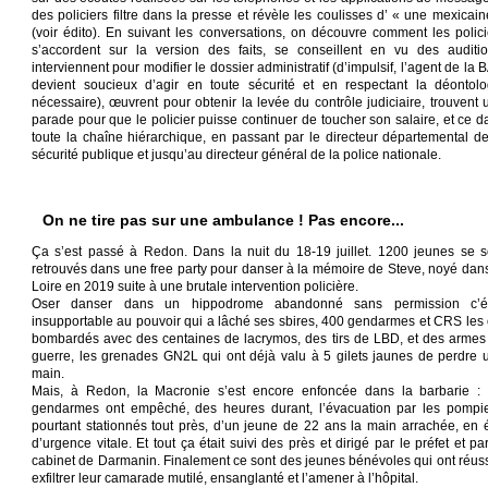
des policiers filtre dans la presse et révèle les coulisses d’ « une mexicain
(voir édito). En suivant les conversations, on découvre comment les polici
s’accordent sur la version des faits, se conseillent en vu des auditio
interviennent pour modifier le dossier administratif (d’impulsif, l’agent de la
devient soucieux d’agir en toute sécurité et en respectant la déontolo
nécessaire), œuvrent pour obtenir la levée du contrôle judiciaire, trouvent 
parade pour que le policier puisse continuer de toucher son salaire, et ce d
toute la chaîne hiérarchique, en passant par le directeur départemental de
sécurité publique et jusqu’au directeur général de la police nationale.
On ne tire pas sur une ambulance ! Pas encore...
Ça s’est passé à Redon. Dans la nuit du 18-19 juillet. 1200 jeunes se s
retrouvés dans une free party pour danser à la mémoire de Steve, noyé dans
Loire en 2019 suite à une brutale intervention policière.
Oser danser dans un hippodrome abandonné sans permission c’ét
insupportable au pouvoir qui a lâché ses sbires, 400 gendarmes et CRS les 
bombardés avec des centaines de lacrymos, des tirs de LBD, et des armes
guerre, les grenades GN2L qui ont déjà valu à 5 gilets jaunes de perdre 
main.
Mais, à Redon, la Macronie s’est encore enfoncée dans la barbarie : 
gendarmes ont empêché, des heures durant, l’évacuation par les pompie
pourtant stationnés tout près, d’un jeune de 22 ans la main arrachée, en é
d’urgence vitale. Et tout ça était suivi des près et dirigé par le préfet et pa
cabinet de Darmanin. Finalement ce sont des jeunes bénévoles qui ont réuss
exfiltrer leur camarade mutilé, ensanglanté et l’amener à l’hôpital.