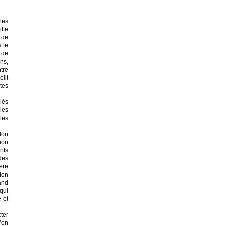
les
tte
s de
s le
 de
ns,
tre
lit
tes
lés
les
les
lon
ion
nts
des
ere
ion
and
qui
e et
ter
u’on