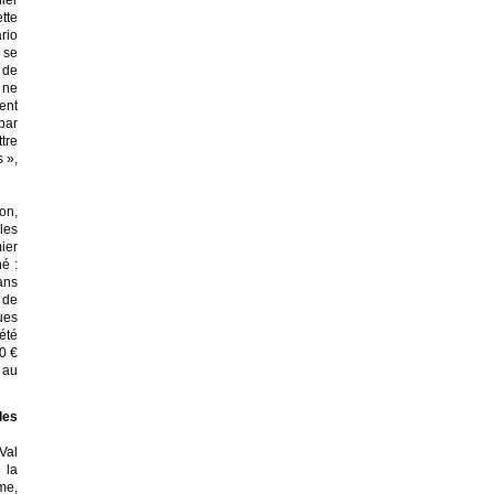
ier
tte
ario
 se
 de
 ne
ent
par
tre
s »,
on,
les
ier
é :
sans
 de
ques
été
0 €
 au
les
Val
 la
me,