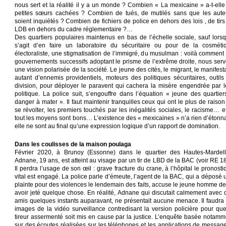
nous sert et la réalité il y a un monde ? Combien « La mexicaine » a-t-elle
petites sœurs cachées ? Combien de tués, de mutilés sans que les aute
soient inquiétés ? Combien de fichiers de police en dehors des lois , de tirs
LDB en dehors du cadre réglementaire ?…
Des quartiers populaires maintenus en bas de l’échelle sociale, sauf lorsqu
s’agit d’en faire un laboratoire du sécuritaire ou pour de la cosméti
électoraliste, une stigmatisation de l’immigré, du musulman : voilà comment 
gouvernements successifs adoptant le prisme de l’extrême droite, nous serv
une vision polarisée de la société. Le jeune des cités, le migrant, le manifest
autant d’ennemis providentiels, moteurs des politiques sécuritaires, outils
division, pour déployer le paravent qui cachera la misère engendrée par l
politique. La police suit, s’engouffre dans l’équation « jeune des quartier
danger à mater ». Il faut maintenir tranquilles ceux qui ont le plus de raison
se révolter, les premiers touchés par les inégalités sociales, le racisme… et
tout les moyens sont bons… L’existence des « mexicaines » n’a rien d’étonna
elle ne sont au final qu’une expression logique d’un rapport de domination.
Dans les coulisses de la maison poulaga
Février 2020, à Brunoy (Essonne) dans le quartier des Hautes-Mardell
Adnane, 19 ans, est atteint au visage par un tir de LBD de la BAC (voir RE 18
Il perdra l’usage de son œil : grave fracture du crane, à l’hôpital le pronost
vital est engagé. La police parle d’émeute, l’agent de la BAC, qui a déposé 
plainte pour des violences le lendemain des faits, accuse le jeune homme de 
avoir jeté quelque chose. En réalité, Adnane qui discutait calmement avec 
amis quelques instants auparavant, ne présentait aucune menace. Il faudra 
images de la vidéo surveillance contredisant la version policière pour que
tireur assermenté soit mis en cause par la justice. L’enquête basée notamm
sur des écoutes réalisées sur les téléphones et les applications de message