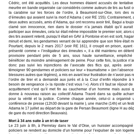
Cédric, ont été acquittés. Les deux hommes étaient accusés de tentative
meurtre en bande organisée car considérés comme auteurs de tirs au fusil o
la carabine sur les forces de l’ordre, à Beaumont-sur-Oise, lors des nu
d’émeutes qui avaient suivi la mort d’Adama ( voir RE 155). Contrairement, 
deux autres accusés, amis d’Adama, qui ont reconnu avoir tiré, Bagui a toujo
clamé son innocence, rien dans le dossier n’a jamais établi qu’il aurait
participer aux émeutes, cela lui était même impossible le premier soir, alors 
des tirs avaient retenti, puisqu’il était en GAV à Pontoise et en est sorti, haga
minuit et demi, les gendarmes venant de lui apprendre que son frère était mo
Pourtant, depuis le 2 mars 2017 (voir RE 161), il croupit en prison, ayant 
présenté comme « l’instigateur des émeutes », il a été maintenu en détent
provisoire pendant près de 5 ans, sous haute surveillance, empêché
bénéficier du moindre aménagement de peine. Pour cette fois, la justice n’a
donc pas suivi les injonctions de l’avocate des flics qui, après avoir f
témoigner 90 gendarmes et policiers sur leur « traumatisme » (en l’absence
blessures autres que légères), a mis en avant leur frustration de n’avoir pas 
l’ordre de tirer et a demandé aux jurés et à la Cour d’enfin répondre à l
besoin de vengeance (« la riposte c’est vous ! »). Alors s’il faut se réjouir de
acquittement c’est qu’il met fin au cauchemar d’un homme mais aussi qu
donne à nouveau raison au collectif Adama Traoré dans sa quête achar
pour la vérité et la justice. Comme chaque année, celui-ci a organisé 
conférence de presse (12h30 devant la mairie ), une marche (14h) et un festi
Adama le 17 juillet au départ de la gare de Persan Beaumont (ligne H au dép
de gare du nord direction Beauvais).
Mort à 34 ans suite à un tri de taser
Le 23 juin à 8h, à Pierrelay dans le Val d’Oise, un huissier accompagné
policiers se rendent au domicile d’un homme pour l’expulser de son logeme