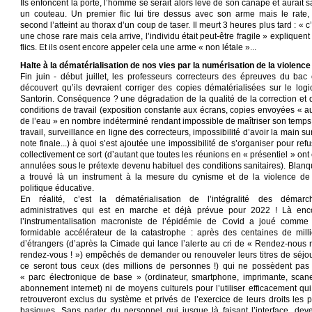
Ils enfoncent la porte, l’homme se serait alors levé de son canapé et aurait s
un couteau. Un premier flic lui tire dessus avec son arme mais le rate,
second l’atteint au thorax d’un coup de taser. Il meurt 3 heures plus tard : « c
une chose rare mais cela arrive, l’individu était peut-être fragile » expliquent
flics. Et ils osent encore appeler cela une arme « non létale »...
Halte à la dématérialisation de nos vies par la numérisation de la violence 
Fin juin - début juillet, les professeurs correcteurs des épreuves du bac 
découvert qu’ils devraient corriger des copies dématérialisées sur le logic
Santorin. Conséquence ? une dégradation de la qualité de la correction et 
conditions de travail (exposition constante aux écrans, copies envoyées « au 
de l’eau » en nombre indéterminé rendant impossible de maîtriser son temps
travail, surveillance en ligne des correcteurs, impossibilité d’avoir la main su
note finale...) à quoi s’est ajoutée une impossibilité de s’organiser pour ref
collectivement ce sort (d’autant que toutes les réunions en « présentiel » ont
annulées sous le prétexte devenu habituel des conditions sanitaires). Blanq
a trouvé là un instrument à la mesure du cynisme et de la violence de
politique éducative.
En réalité, c’est la dématérialisation de l’intégralité des démarc
administratives qui est en marche et déjà prévue pour 2022 ! Là enc
l’instrumentalisation macroniste de l’épidémie de Covid a joué comme
formidable accélérateur de la catastrophe : après des centaines de milli
d’étrangers (d’après la Cimade qui lance l’alerte au cri de « Rendez-nous 
rendez-vous ! ») empêchés de demander ou renouveler leurs titres de séjou
ce seront tous ceux (des millions de personnes !) qui ne possèdent pas
« parc électronique de base » (ordinateur, smartphone, imprimante, scane
abonnement internet) ni de moyens culturels pour l’utiliser efficacement qui
retrouveront exclus du système et privés de l’exercice de leurs droits les p
basiques. Sans parler du personnel qui jusque là faisant l’interface, dev