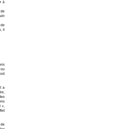
r à
 de
uin
 de
, il
ions
 ou
ord
at a
re,
stes
ons
 »,
let
 de