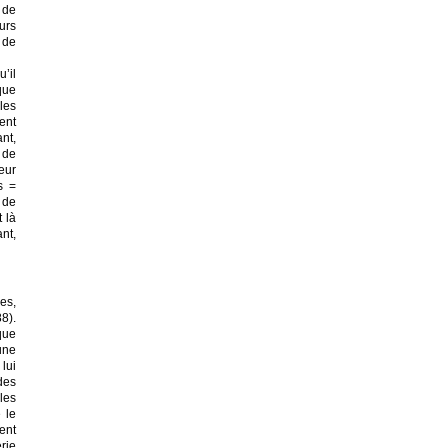
 de
urs
 de
’il
que
les
ent
ant,
 de
eur
s =
 de
 là
nt,
es,
8).
ique
une
lui
des
les
 le
ent
rie