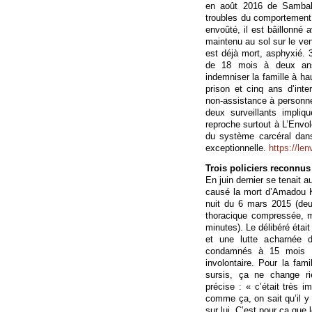
en août 2016 de Sambal
troubles du comportement. 
envoûté, il est bâillonné 
maintenu au sol sur le ven
est déjà mort, asphyxié.
de 18 mois à deux ans 
indemniser la famille à h
prison et cinq ans d’inter
non-assistance à personne
deux surveillants impli
reproche surtout à L’Envo
du système carcéral dan
exceptionnelle.
https://len
Trois policiers reconn
En juin dernier se tenait au
causé la mort d’Amadou K
nuit du 6 mars 2015 (deu
thoracique compressée, m
minutes). Le délibéré était
et une lutte acharnée d
condamnés à 15 mois d
involontaire. Pour la fa
sursis, ça ne change 
précise : « c’était très i
comme ça, on sait qu’il y
sur lui. C’est pour ça que 