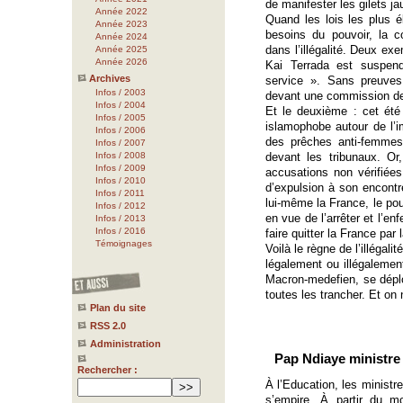
de manifester les gilets ja
Année 2022
Quand les lois les plus 
Année 2023
besoins du pouvoir, la 
Année 2024
dans l’illégalité. Deux ex
Année 2025
Année 2026
Kai Terrada est suspend
Archives
service ». Sans preuves
Infos / 2003
devant une commission de 
Infos / 2004
Et le deuxième : cet ét
Infos / 2005
islamophobe autour de l’
Infos / 2006
des prêches anti-femmes 
Infos / 2007
Infos / 2008
devant les tribunaux. O
Infos / 2009
accusations non vérifiée
Infos / 2010
d’expulsion à son encontre
Infos / 2011
lui-même la France, le pou
Infos / 2012
en vue de l’arrêter et l’en
Infos / 2013
Infos / 2016
faire quitter la France par 
Témoignages
Voilà le règne de l’illégalit
légalement ou illégalement
Macron-medefien, se déploi
toutes les trancher. Et on
Plan du site
RSS 2.0
Administration
Pap Ndiaye ministre 
Rechercher :
À l’Education, les ministr
s’empire. À partir du m