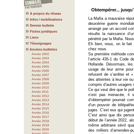
Obtempérer... jusqu
A propos du réseau
La Mafia a mauvaise répu
Infos / mobilisations
deuxième guerre mondial
Dernier bulletin
arrangé par un accord con
Fiches juridiques
résulte la naissance d’u
Liens
pénétré par la Mafia. Nou
Témoignages
Eh bien, nous, on le fait
chez nous.
Anciens bulletins
Sa première méthode consis
Année 2002
Année 2003
l’article 435-1 du Code de
Année 2004
Hollande. Désormais, les
Année 2005
usage de leur arme pour
Année 2006
refusent de s’arrêter et «
Année 2007
des atteintes à leur vie ou
Année 2008
Année 2009
compris d’autres usagers d
Année 2010
Ce qui veut dire que le pol
Année 2011
n’est pas menacée, il s
Année 2012
d’obtempérer pourrait com
Année 2013
Année 2014
d’un pouvoir de télépathie
Année 2015
juges. C’est eux qui jugen
Année 2016
C’est ainsi que dix pers
Année 2017
début de l’année 2022, alo
Année 2018
même arbitraire sévit qua
Année 2019
Année 2020
des milliers d’amendes-pu
Année 2021