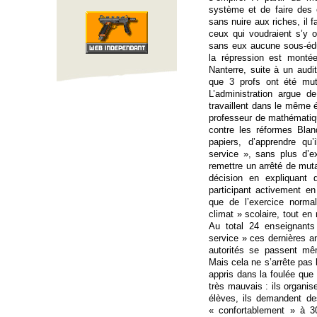
système et de faire des
sans nuire aux riches, il 
ceux qui voudraient s’y 
sans eux aucune sous-éduc
la répression est montée
Nanterre, suite à un audi
que 3 profs ont été muté
L’administration argue 
travaillent dans le même é
professeur de mathématique
contre les réformes Blan
papiers, d’apprendre qu’
service », sans plus d’exp
remettre un arrêté de mut
décision en expliquant
participant activement e
que de l’exercice normal
climat » scolaire, tout e
Au total 24 enseignants
service » ces dernières 
autorités se passent mêm
Mais cela ne s’arrête pas 
appris dans la foulée que 
très mauvais : ils organis
élèves, ils demandent des
« confortablement » à 3