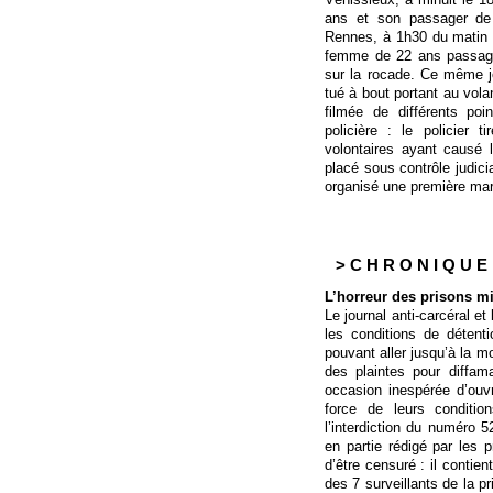
ans et son passager de 
Rennes, à 1h30 du matin le
femme de 22 ans passagère
sur la rocade. Ce même j
tué à bout portant au vola
filmée de différents poi
policière : le policier
volontaires ayant causé 
placé sous contrôle judicia
organisé une première marc
> C H R O N I Q U E D
L’horreur des prisons m
Le journal anti-carcéral et
les conditions de détenti
pouvant aller jusqu’à la m
des plaintes pour diffam
occasion inespérée d’ouv
force de leurs conditio
l’interdiction du numéro 5
en partie rédigé par les 
d’être censuré : il contie
des 7 surveillants de la p