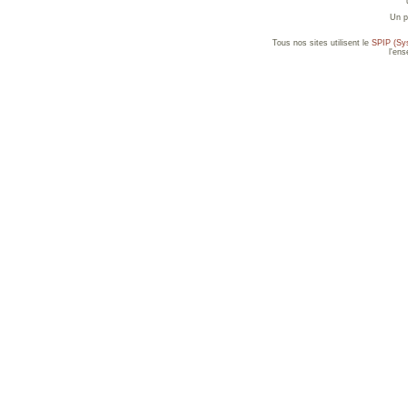
Un p
Tous nos sites utilisent le
SPIP (Sys
l'en