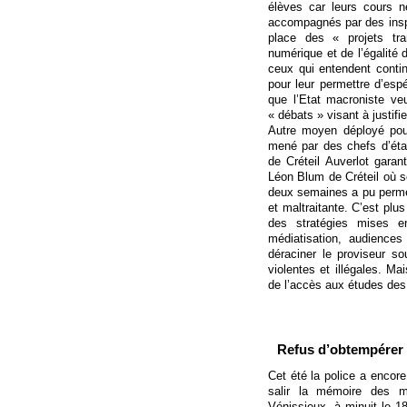
élèves car leurs cours n
accompagnés par des insp
place des « projets tr
numérique et de l’égalité 
ceux qui entendent conti
pour leur permettre d’esp
que l’Etat macroniste ve
« débats » visant à justifie
Autre moyen déployé pou
mené par des chefs d’éta
de Créteil Auverlot garant
Léon Blum de Créteil où 
deux semaines a pu permet
et maltraitante. C’est pl
des stratégies mises en
médiatisation, audiences
déraciner le proviseur s
violentes et illégales. Mai
de l’accès aux études des
Refus d’obtempérer :
Cet été la police a encore 
salir la mémoire des mo
Vénissieux, à minuit le 18