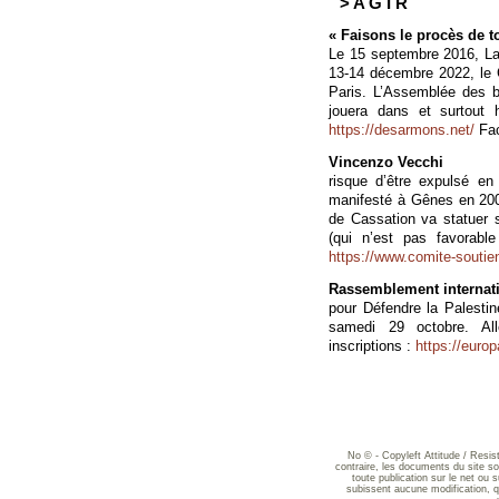
> A G I R
« Faisons le procès de to
Le 15 septembre 2016, Lau
13-14 décembre 2022, le 
Paris. L’Assemblée des b
jouera dans et surtout 
https://desarmons.net/
Fac
Vincenzo Vecchi
risque d’être expulsé en
manifesté à Gênes en 200
de Cassation va statuer 
(qui n’est pas favorable
https://www.comite-soutie
Rassemblement internat
pour Défendre la Palesti
samedi 29 octobre. All
inscriptions :
https://euro
No © - Copyleft Attitude / Resi
contraire, les documents du site sont
toute publication sur le net ou 
subissent aucune modification, qu