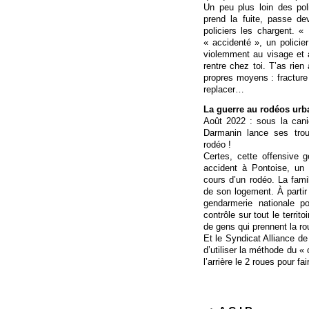
Un peu plus loin des poli
prend la fuite, passe d
policiers les chargent. «
« accidenté », un policie
violemment au visage et 
rentre chez toi. T’as rien
propres moyens : fracture 
replacer…
La guerre au rodéos urb
Août 2022 : sous la canic
Darmanin lance ses trou
rodéo !
Certes, cette offensive 
accident à Pontoise, un 
cours d’un rodéo. La fami
de son logement. À partir
gendarmerie nationale p
contrôle sur tout le territ
de gens qui prennent la rou
Et le Syndicat Alliance d
d’utiliser la méthode du « 
l’arrière le 2 roues pour fa