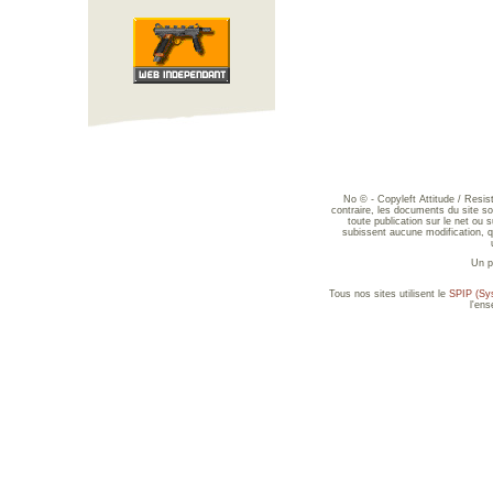
No © - Copyleft Attitude / Resi
contraire, les documents du site sont
toute publication sur le net ou 
subissent aucune modification, qu
Un p
Tous nos sites utilisent le
SPIP (Sys
l'en