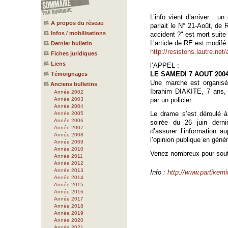
L’info vient d’arriver : u
A propos du réseau
parlait le N° 21-Août, de
Infos / mobilisations
accident ?" est mort suite
L’article de RE est modifé.
Dernier bulletin
http://resistons.lautre.net
Fiches juridiques
Liens
l’APPEL :
LE SAMEDI 7 AOUT 2004
Témoignages
Une marche est organisé
Anciens bulletins
Ibrahim DIAKITE, 7 ans, 
Année 2002
Année 2003
par un policier.
Année 2004
Le drame s’est déroulé 
Année 2005
Année 2006
soirée du 26 juin derni
Année 2007
d’assurer l’information 
Année 2008
l’opinion publique en génér
Année 2009
Année 2010
Venez nombreux pour soute
Année 2011
Année 2012
Année 2013
Info :
http://www.partikemit
Année 2014
Année 2015
Année 2016
Année 2017
Année 2018
Année 2019
Année 2020
Année 2021