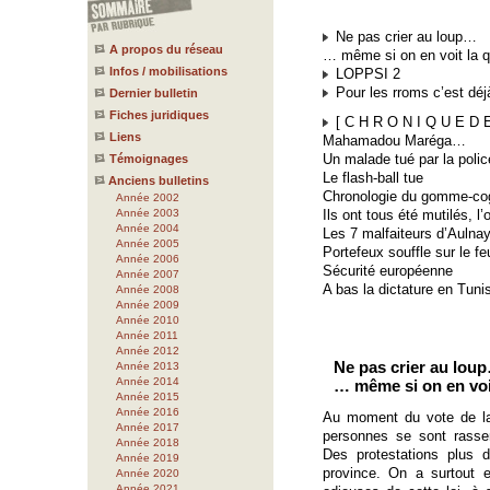
Ne pas crier au loup…
A propos du réseau
… même si on en voit la 
Infos / mobilisations
LOPPSI 2
Pour les rroms c’est déjà
Dernier bulletin
Fiches juridiques
[ C H R O N I Q U E D E 
Liens
Mahamadou Maréga…
Un malade tué par la polic
Témoignages
Le flash-ball tue
Anciens bulletins
Chronologie du gomme-co
Année 2002
Année 2003
Ils ont tous été mutilés, l’
Année 2004
Les 7 malfaiteurs d’Aulna
Année 2005
Portefeux souffle sur le fe
Année 2006
Sécurité européenne
Année 2007
A bas la dictature en Tuni
Année 2008
Année 2009
Année 2010
Année 2011
Année 2012
Ne pas crier au lou
Année 2013
Année 2014
… même si on en voi
Année 2015
Année 2016
Au moment du vote de la 
Année 2017
personnes se sont rasse
Année 2018
Des protestations plus 
Année 2019
province. On a surtout 
Année 2020
Année 2021