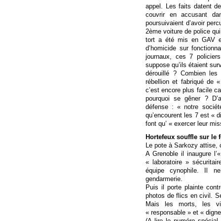
appel. Les faits datent d
couvrir en accusant da
poursuivaient d’avoir percu
2ème voiture de police qui
tort a été mis en GAV et
d’homicide sur fonctionna
journaux, ces 7 policier
suppose qu’ils étaient sur
dérouillé ? Combien les
rébellion et fabriqué de «
c’est encore plus facile ca
pourquoi se gêner ? D’ai
défense : « notre sociét
qu’encourent les 7 est « d
font qu’ « exercer leur mi
Hortefeux souffle sur le 
Le pote à Sarkozy attise, c
A Grenoble il inaugure l’
« laboratoire » sécuritai
équipe cynophile. Il 
gendarmerie.
Puis il porte plainte cont
photos de flics en civil. S
Mais les morts, les v
« responsable » et « digne
(A lire le numéro spécial