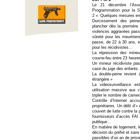
Le 21 décembre l’Asse
Programmation pour la S
2 ». Quelques mesures en 
Durcissement des peine
plancher dès la première 
violences aggravées passib
sûreté pour les meurtriers
passe, de 22 à 30 ans, ext
pour les récidivistes…
La répression des mineur
couvre-feu entre 23 heure
Un mineur récidiviste pa
case du juge des enfants
La double-peine revient 
étrangère »
La videosurveillance es
utilisation massive aux 
tripler le nombre de cam
Contrôle d’Internet acc
propriétaires. Un délit d’«
couvert de lutte contre la 
fournisseurs d’accès FAI 
publique…
En matière de logement, le
décision du préfet et sans
passibles d’un an de pri