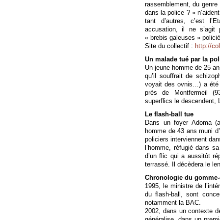
rassemblement, du genre :
dans la police ? » n’aiden
tant d’autres, c’est l’E
accusation, il ne s’ag
« brebis galeuses » polici
Site du collectif :
http://c
Un malade tué par la pol
Un jeune homme de 25 ans d
qu’il souffrait de schizop
voyait des ovnis…) a été
près de Montfermeil (9
superflics le descendent, 
Le flash-ball tue
Dans un foyer Adoma (an
homme de 43 ans muni d’u
policiers interviennent dan
l’homme, réfugié dans sa
d’un flic qui a aussitôt r
terrassé. Il décèdera le l
Chronologie du gomme
1995, le ministre de l’inté
du flash-ball, sont con
notamment la BAC.
2002, dans un contexte de p
généralise, dans un premi