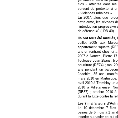
flics « affectés dans les 
servent de prétexte, à 
« violences urbaines ».
En 2007, alors que forces
cette arme, les révoltes de
l’introduction progressive 
de défense 40 (LDB 40).
Ils ont tous été mutilés, 
Juillet 2005 aux Murea
appartement squatté (RE3
ans en rentrant chez lui a
2007 à Nantes, Pierre 17
Toulouse Joan 25ans, blo
nourriture (RE74) ; mai 20
ans pendant un barbecue 
Joachim, 35 ans, manifes
mars 2010 en Martinique, l
avril 2010 à Tremblay un a
2010 à Villetaneuse, Nor
(RE87) ; octobre 2010 à 
durant la lutte contre la 
Les 7 malfaiteurs d’Aul
Le 10 décembre 7 flics
peines de 6 mois à 1 an de
inscrite au casier ce qui si