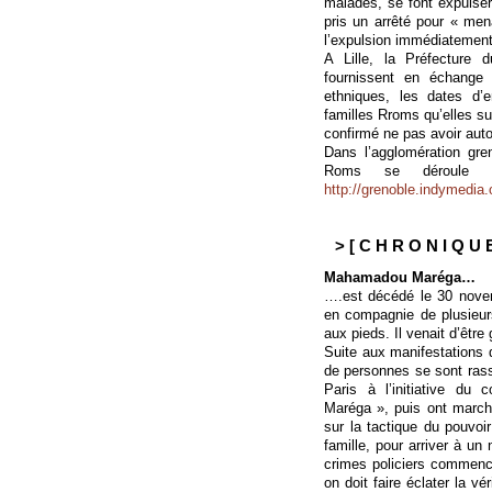
malades, se font expulser
pris un arrêté pour « men
l’expulsion immédiatement 
A Lille, la Préfecture 
fournissent en échange 
ethniques, les dates d’e
familles Rroms qu’elles su
confirmé ne pas avoir auto
Dans l’agglomération gren
Roms se déroule 
http://grenoble.indymedia.
> [ C H R O N I Q U E
Mahamadou Maréga…
….est décédé le 30 nove
en compagnie de plusieurs 
aux pieds. Il venait d’êtr
Suite aux manifestations 
de personnes se sont ras
Paris à l’initiative du
Maréga », puis ont marché
sur la tactique du pouvoi
famille, pour arriver à un
crimes policiers commence
on doit faire éclater la vé