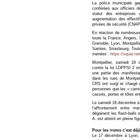
La police municipale ga
conférées aux officiers de
statut des entreprises 
augmentation des effectif
privées de sécurité (CN
En réaction de nombreuse
toute la France, Angers,
Grenoble, Lyon, Montpelli
Saintes, Strasbourg, Tou
menées :
https://squat.ne
Montpellier, samedi 18 
contre la loi LOPPSI 2 ont
une partie des manifesta
dans les rues de Montpel
CRS ont surgi et chargé 
personnes que les « camio
cassés, portes et tôles 
Le samedi 18 décembre à 
l’affrontement entre ma
dégainent les flash-balls
A. est atteint en pleine fi
Pour les rroms c’est déjà
Le 17 décembre à Lyon, 