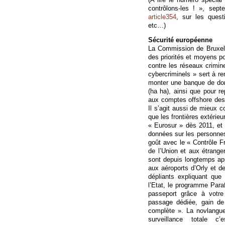
contrôlons-les ! », sep
article354
, sur les quest
etc…)
Sécurité européenne
La Commission de Bruxel
des priorités et moyens pou
contre les réseaux criminel
cybercriminels » sert à re
monter une banque de don
(ha ha), ainsi que pour re
aux comptes offshore des p
Il s’agit aussi de mieux co
que les frontières extéri
« Eurosur » dès 2011, et
données sur les personnes 
goût avec le « Contrôle F
de l’Union et aux étrange
sont depuis longtemps appl
aux aéroports d’Orly et 
dépliants expliquant qu
l’Etat, le programme Para
passeport grâce à votre
passage dédiée, gain de
complète ». La novlangue
surveillance totale c