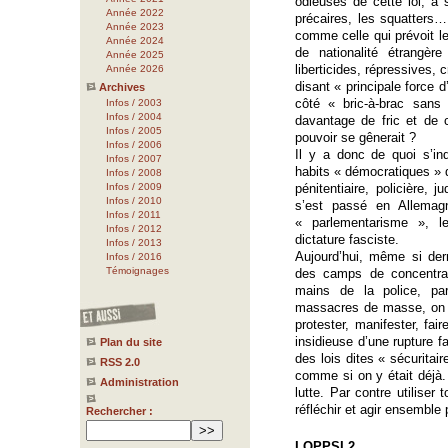
odieuses de cette loi, à 
Année 2022
précaires, les squatters
Année 2023
comme celle qui prévoit le
Année 2024
de nationalité étrangè
Année 2025
liberticides, répressives, 
Année 2026
disant « principale force 
Archives
côté « bric-à-brac sans
Infos / 2003
Infos / 2004
davantage de fric et de 
Infos / 2005
pouvoir se gênerait ?
Infos / 2006
Il y a donc de quoi s’in
Infos / 2007
habits « démocratiques » d
Infos / 2008
Infos / 2009
pénitentiaire, policière, 
Infos / 2010
s’est passé en Allemag
Infos / 2011
« parlementarisme », l
Infos / 2012
dictature fasciste.
Infos / 2013
Aujourd’hui, même si derr
Infos / 2016
Témoignages
des camps de concentra
mains de la police, par
massacres de masse, on n
protester, manifester, fai
insidieuse d’une rupture f
Plan du site
des lois dites « sécuritai
RSS 2.0
comme si on y était déjà. 
Administration
lutte. Par contre utilise
réfléchir et agir ensemble 
Rechercher :
LOPPSI 2