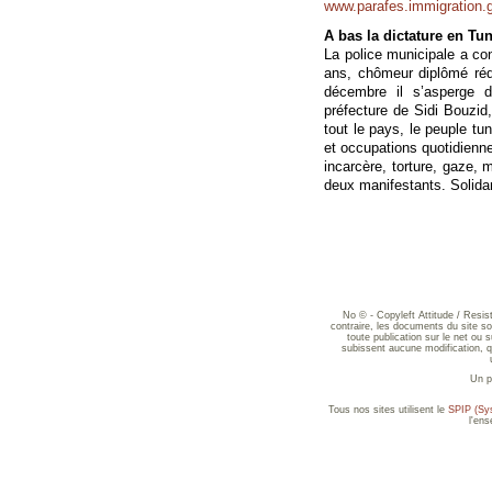
www.parafes.immigration.g
A bas la dictature en Tun
La police municipale a c
ans, chômeur diplômé réd
décembre il s’asperge 
préfecture de Sidi Bouzid,
tout le pays, le peuple tu
et occupations quotidiennes
incarcère, torture, gaze, m
deux manifestants. Solidar
No © - Copyleft Attitude / Resi
contraire, les documents du site sont
toute publication sur le net ou 
subissent aucune modification, qu
Un p
Tous nos sites utilisent le
SPIP (Sys
l'en